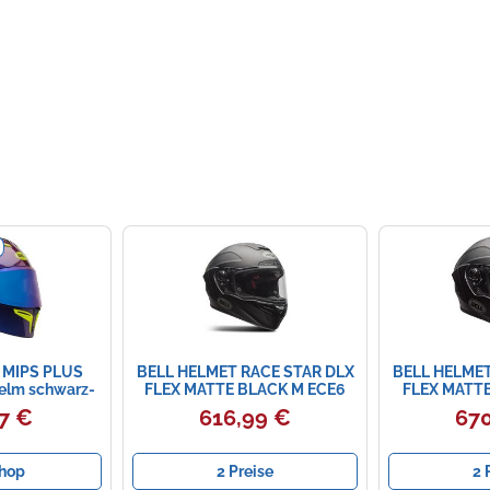
 MIPS PLUS
BELL HELMET RACE STAR DLX
BELL HELMET
helm schwarz-
FLEX MATTE BLACK M ECE6
FLEX MATTE
e S
7 €
616,99 €
670
hop
2 Preise
2 