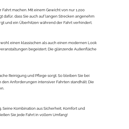
er Fahrt machen. Mit einem Gewicht von nur 1.200
rgt dafür, dass Sie auch auf langen Strecken angenehm
rgt und ein Überhitzen während der Fahrt verhindert.
m sowohl einen klassischen als auch einen modernen Look
dveranstaltungen begeistert. Die glänzende Außenfläche
ache Reinigung und Pflege sorgt. So bleiben Sie bei
h den Anforderungen intensiver Fahrten standhält. Die
en.
ng. Seine Kombination aus Sicherheit, Komfort und
ießen Sie jede Fahrt in vollem Umfang!