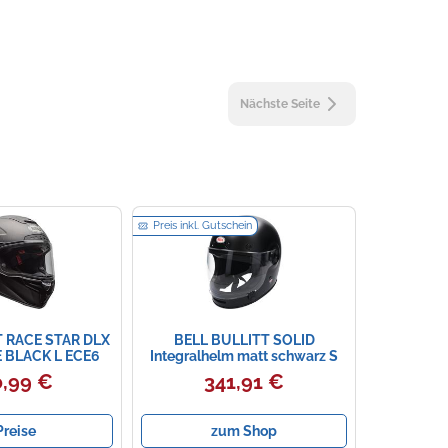
Nächste Seite
Preis inkl. Gutschein
 RACE STAR DLX
BELL BULLITT SOLID
 BLACK L ECE6
Integralhelm matt schwarz S
,99 €
341,91 €
Preise
zum Shop