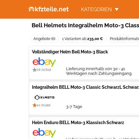
KATEGORIEN
Bell Helmets Integralhelm Moto-3 Class
Angebote (6)
1 Varianten ab
235,00 €
Produktinformat
Vollständiger Helm Bell Moto-3 Black
Lieferung innerhalb von 30 - 41
1,8 (12.813)
Werktagen nach Zahlungseingang.
Integralhelm BELL Moto-3 Classic SchwarzL Schwar
4,1 (21.551)
3-7 Tage
Helm Enduro BELL Moto-3 Klassisch Schwarz