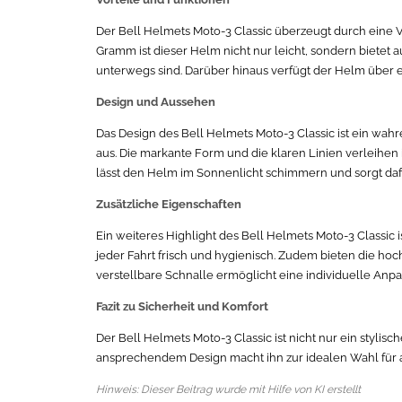
Der Bell Helmets Moto-3 Classic überzeugt durch eine Vi
Gramm ist dieser Helm nicht nur leicht, sondern bietet
unterwegs sind. Darüber hinaus verfügt der Helm über e
Design und Aussehen
Das Design des Bell Helmets Moto-3 Classic ist ein wah
aus. Die markante Form und die klaren Linien verleihen
lässt den Helm im Sonnenlicht schimmern und sorgt dafür
Zusätzliche Eigenschaften
Ein weiteres Highlight des Bell Helmets Moto-3 Classic 
jeder Fahrt frisch und hygienisch. Zudem bieten die hoc
verstellbare Schnalle ermöglicht eine individuelle Anp
Fazit zu Sicherheit und Komfort
Der Bell Helmets Moto-3 Classic ist nicht nur ein styli
ansprechendem Design macht ihn zur idealen Wahl für a
Hinweis: Dieser Beitrag wurde mit Hilfe von KI erstellt