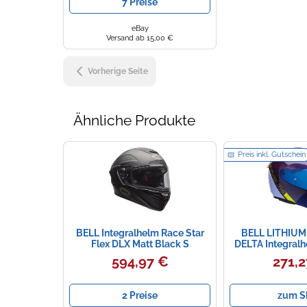
7 Preise
eBay
Versand ab 15,00 €
Vorherige Seite
Ähnliche Produkte
Preis inkl. Gutschein
BELL Integralhelm Race Star
BELL LITHIUM
Flex DLX Matt Black S
DELTA Integral
purpl
594,97 €
271,2
2 Preise
zum S