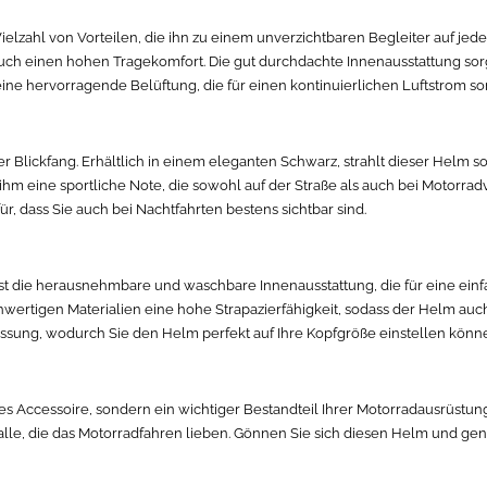
elzahl von Vorteilen, die ihn zu einem unverzichtbaren Begleiter auf jed
 auch einen hohen Tragekomfort. Die gut durchdachte Innenausstattung so
ine hervorragende Belüftung, die für einen kontinuierlichen Luftstrom so
rer Blickfang. Erhältlich in einem eleganten Schwarz, strahlt dieser Hel
 ihm eine sportliche Note, die sowohl auf der Straße als auch bei Motorra
, dass Sie auch bei Nachtfahrten bestens sichtbar sind.
ist die herausnehmbare und waschbare Innenausstattung, die für eine einf
hwertigen Materialien eine hohe Strapazierfähigkeit, sodass der Helm auc
assung, wodurch Sie den Helm perfekt auf Ihre Kopfgröße einstellen könn
sches Accessoire, sondern ein wichtiger Bestandteil Ihrer Motorradausrüstu
lle, die das Motorradfahren lieben. Gönnen Sie sich diesen Helm und gen