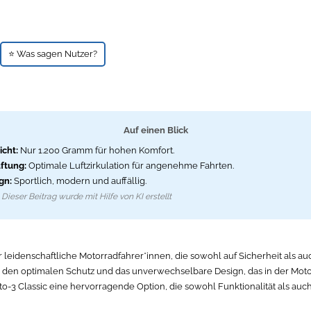
⭐ Was sagen Nutzer?
Auf einen Blick
cht:
Nur 1.200 Gramm für hohen Komfort.
ftung:
Optimale Luftzirkulation für angenehme Fahrten.
gn:
Sportlich, modern und auffällig.
Dieser Beitrag wurde mit Hilfe von KI erstellt
 leidenschaftliche Motorradfahrer*innen, die sowohl auf Sicherheit als auc
en den optimalen Schutz und das unverwechselbare Design, das in der Motor
to-3 Classic eine hervorragende Option, die sowohl Funktionalität als auch 