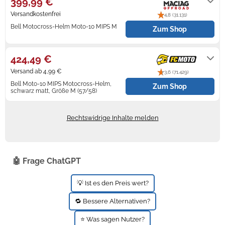
399,99 €
Versandkostenfrei
4,8 (31.131)
Zündkerzen
Navi Taschen
Winterreifen
Bell Motocross-Helm Moto-10 MIPS M
Zum Shop
Ölfilter
Navi-Zubehör
Lieferung in 1-3 Werktagen
424,49 €
Navigationsgeräte
Versand ab 4,99 €
3,6 (71.429)
Navigationssoftware
Bell Moto-10 MIPS Motocross-Helm,
Zum Shop
schwarz matt, Größe M (57/58)
Powercaps
1 - 2 Tage
Rechtswidrige Inhalte melden
🤖 Frage ChatGPT
💡 Ist es den Preis wert?
🔁 Bessere Alternativen?
⭐ Was sagen Nutzer?