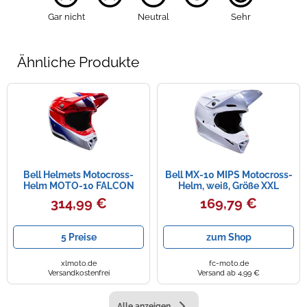
Gar nicht
Neutral
Sehr
Ähnliche Produkte
Bell Helmets Motocross-
Bell MX-10 MIPS Motocross-
Helm MOTO-10 FALCON
Helm, weiß, Größe XXL
MIPS Rot/Weiß Größe S
(63/64)
314,99 €
169,79 €
5 Preise
zum Shop
xlmoto.de
fc-moto.de
Versandkostenfrei
Versand ab 4,99 €
Alle anzeigen