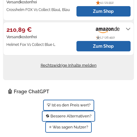
Versandkostenfrei
4,1 (21.551)
Crosshelm FOX V1 Collect BlauL Blau
Zum Shop
Zündkerzen
Navi Taschen
Winterreifen
3-7 Tage
Ölfilter
Navi-Zubehör
210,89 €
Navigationsgeräte
Versandkostenfrei
1,7 (26.450)
Helmet Fox V1 Collect Blue L
Zum Shop
Navigationssoftware
Gewöhnlich versandfertig in 2 bis 3
Tagen. Express-Versand mit Amazon
Powercaps
Prime möglich.
Rechtswidrige Inhalte melden
🤖 Frage ChatGPT
💡 Ist es den Preis wert?
🔁 Bessere Alternativen?
⭐ Was sagen Nutzer?