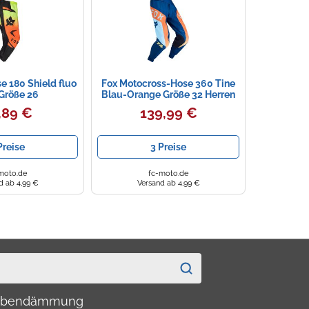
e 180 Shield fluo
Fox Motocross-Hose 360 Tine
Größe 26
Blau-Orange Größe 32 Herren
,89 €
139,99 €
Preise
3 Preise
moto.de
fc-moto.de
d ab 4,99 €
Versand ab 4,99 €
haubendämmung