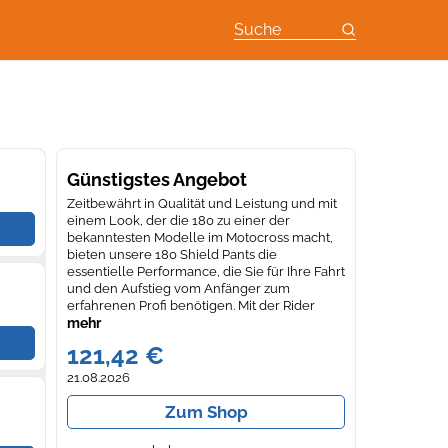
Suche
Günstigstes Angebot
Zeitbewährt in Qualität und Leistung und mit
einem Look, der die 180 zu einer der
bekanntesten Modelle im Motocross macht,
bieten unsere 180 Shield Pants die
essentielle Performance, die Sie für Ihre Fahrt
und den Aufstieg vom Anfänger zum
erfahrenen Profi benötigen. Mit der Rider
Attack Position™ (RAP)-Konstruktion für
mehr
optimalen Komfort sowie robuste
121,42 €
Eigenschaften, die Sie sowohl vor
Umwelteinflüssen als auch vor Abnutzung
21.08.2026
durch das Bike schützen, sind die 180 Pants
auf Fortschritt und Entwicklung ausgelegt.
Zum Shop