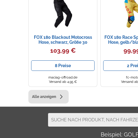
FOX 180 Blackout Motocross
FOX 180 Race S
Hose, schwarz, Größe 30
Hose, gelb/bl
103,99 €
99,9
8 Preise
2 Pre
maciag-offroad.de
fc-mot
Versand ab 4,95 €
Versand ab
Alle anzeigen
Beispiel: GO