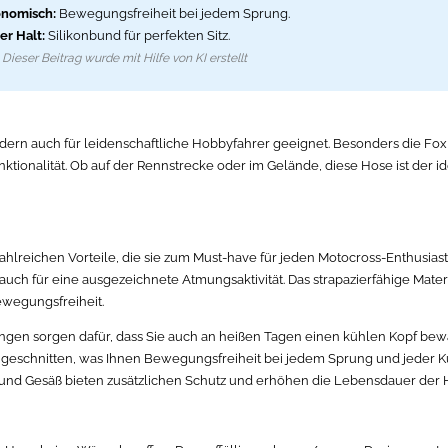
nomisch:
Bewegungsfreiheit bei jedem Sprung.
er Halt:
Silikonbund für perfekten Sitz.
Dieser Beitrag wurde mit Hilfe von KI erstellt
sondern auch für leidenschaftliche Hobbyfahrer geeignet. Besonders die Fo
ktionalität. Ob auf der Rennstrecke oder im Gelände, diese Hose ist der i
zahlreichen Vorteile, die sie zum Must-have für jeden Motocross-Enthusia
n auch für eine ausgezeichnete Atmungsaktivität. Das strapazierfähige Mate
ewegungsfreiheit.
ungen sorgen dafür, dass Sie auch an heißen Tagen einen kühlen Kopf bew
 geschnitten, was Ihnen Bewegungsfreiheit bei jedem Sprung und jeder Ku
und Gesäß bieten zusätzlichen Schutz und erhöhen die Lebensdauer der 