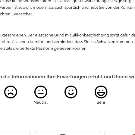
s Hose keine Wünsche offen. Das auffällige schwarz/orange Design sorgt d
en Farben ist sowohl modern als auch sportlich und hebt Sie von der Konk
chten Eyecatcher.
ßgeschrieben. Der elastische Bund mit Silikonbeschichtung sorgt dafür, da
ietet zusätzlichen Komfort und verhindert, dass Sie ins Schwitzen kommen.
e stets die perfekte Passform genießen können.
 die Informationen Ihre Erwartungen erfüllt und Ihnen w
Neutral
Sehr