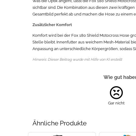
Was die Optik angeht, lässt die Fox 180 Shield Motocros
sichtbar sind. Die Kombination aus diesen zwei kräftig
Gesamtbild perfekt ab und machen die Hose zu einem e
Zusätzlicher Komfort
Komfort wird bei der Fox 180 Shield Motocross Hose gro
Stelle bleibt. Innenfutter aus weichem Mesh-Material b
Anpassung an unterschiedliche Körpergrößen, sodass Si
Hinweis: Dieser Beitrag wurde mit Hilfe von KI erstellt
Wie gut haben
Gar nicht
Ähnliche Produkte