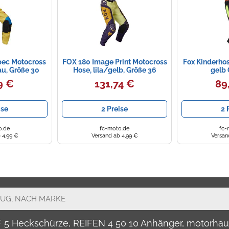
pec Motocross
FOX 180 Image Print Motocross
Fox Kinderhos
au, Größe 30
Hose, lila/gelb, Größe 36
gelb 
9 €
131,74 €
89
ise
2 Preise
2 
o.de
fc-moto.de
fc-
 4,99 €
Versand ab 4,99 €
Versan
LF 5 Heckschürze, REIFEN 4 50 10 Anhänger, motor