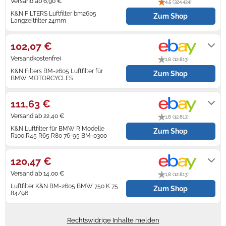
Versand ab 6,90 €
4,5 (324.424)
K&N FILTERS Luftfilter bm2605
Zum Shop
Langzeitfilter 24mm
2-3 Werktage
102,07 €
Versandkostenfrei
1,8 (12.813)
K&N Filters BM-2605 Luftfilter für
Zum Shop
BMW MOTORCYCLES
Lieferung innerhalb von 3 - 5
Werktagen nach Zahlungseingang.
111,63 €
Versand ab 22,40 €
1,8 (12.813)
K&N Luftfilter für BMW R Modelle
Zum Shop
R100 R45 R65 R80 76-95 BM-0300
Lieferung innerhalb von 4 - 15
Werktagen nach Zahlungseingang.
120,47 €
Versand ab 14,00 €
1,8 (12.813)
Luftfilter K&N BM-2605 BMW 750 K 75
Zum Shop
84/96
Lieferung innerhalb von 5 - 12
Werktagen nach Zahlungseingang.
Rechtswidrige Inhalte melden