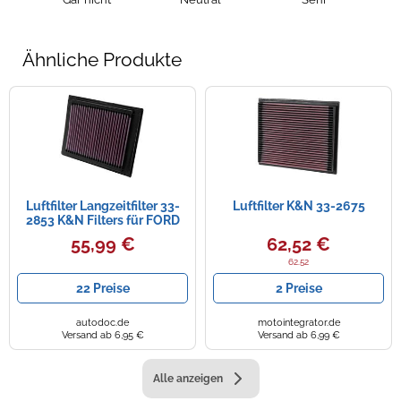
Ähnliche Produkte
Luftfilter Langzeitfilter 33-
Luftfilter K&N 33-2675
2853 K&N Filters für FORD
MAZDA
55,99 €
62,52 €
62.52
22 Preise
2 Preise
autodoc.de
motointegrator.de
Versand ab 6,95 €
Versand ab 6,99 €
Alle anzeigen