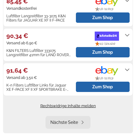
85,45 €
Versandkostenfrei
1,8 (12.813)
Luftfilter Langzeitfilter 33-3075 K&N
Zum Shop
Filters für JAGUAR XE XF II F-PACE
Lieferung innerhalb von 3 - 5
Werktagen nach Zahlungseingang.
90,34 €
Versand ab 6,90 €
4,5 (324.424)
K&N FILTERS Luftfilter 333075
Zum Shop
Langzeitfilter 41mm für LAND ROVER
JAGUAR
2-3 Werktage
91,64 €
Versand ab 3,50 €
1,8 (12.813)
K-n Filters Luftfilter Links für Jaguar
Zum Shop
XE F-PACE XF II XF SPORTBRAKE E-
PACE
Lieferung innerhalb von 2 - 3
Werktagen nach Zahlungseingang.
Rechtswidrige Inhalte melden
Nächste Seite