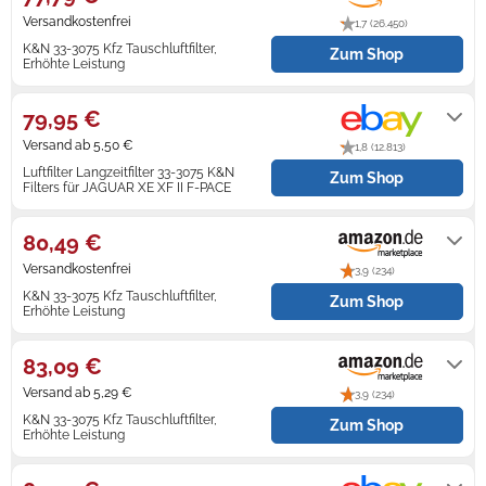
Versandkostenfrei
1,7 (26.450)
Zündkerzen
Navi Taschen
Winterreifen
K&N 33-3075 Kfz Tauschluftfilter,
Zum Shop
Erhöhte Leistung
Auf Lager. Express-Versand mit
Ölfilter
Navi-Zubehör
Amazon Prime möglich.
79,95 €
Navigationsgeräte
Versand ab 5,50 €
1,8 (12.813)
Navigationssoftware
Luftfilter Langzeitfilter 33-3075 K&N
Zum Shop
Filters für JAGUAR XE XF II F-PACE
Lieferung innerhalb von 1 - 4
Powercaps
Werktagen nach Zahlungseingang.
80,49 €
Versandkostenfrei
3,9 (234)
K&N 33-3075 Kfz Tauschluftfilter,
Zum Shop
Erhöhte Leistung
Gewöhnlich versandfertig in 3 bis 4
Tagen
83,09 €
Versand ab 5,29 €
3,9 (234)
K&N 33-3075 Kfz Tauschluftfilter,
Zum Shop
Erhöhte Leistung
Auf Lager