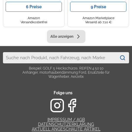
6 Preise
9 Preise
Amazon
Amazon Marketplace
Versandkostenfrei
Versand ab 7,10 €
Alle anzeigen
Beispiel: GOLF 5 Heckschürze, REIFEN 4 50 10
Anhänger, motorhaubendämmung Ford, Ersatzteile für
Wagenheber, Aerzetix
Folge uns
IMPRESSUM / AGB
DATENSCHUTZERKLÄRUNG
AKTUELL ANGESCHAUTE ARTIKEL