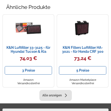
Ähnliche Produkte
K&N Luftfilter 33-3125 - für
K&N Filters Luftfilter HA-
Hyundai Tucson & Kia
3021 - für Honda CRF 300
Sportage 1.6/1.7/2.0 Diesel
74,03 €
73,24 €
2015-20
3 Preise
5 Preise
Amazon
Amazon Marketplace
Versandkostenfrei
Versandkostenfrei
Alle anzeigen