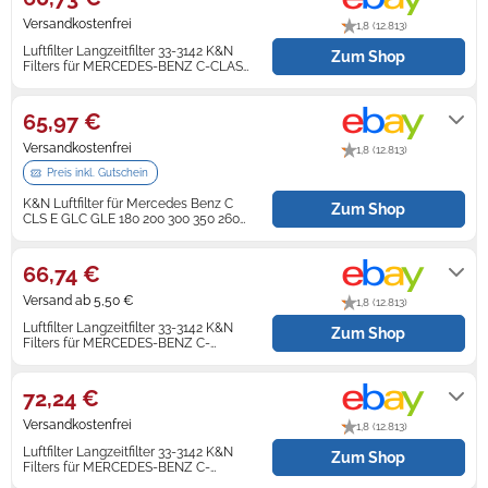
Versandkostenfrei
1,8 (12.813)
Zündkerzen
Navi Taschen
Winterreifen
Luftfilter Langzeitfilter 33-3142 K&N
Zum Shop
Filters für MERCEDES-BENZ C-CLASS
Coupe
Ölfilter
Navi-Zubehör
Lieferung innerhalb von 2 - 5
Werktagen nach Zahlungseingang.
65,97 €
Navigationsgeräte
Versandkostenfrei
1,8 (12.813)
Navigationssoftware
Preis inkl. Gutschein
K&N Luftfilter für Mercedes Benz C
Zum Shop
Powercaps
CLS E GLC GLE 180 200 300 350 260
2018-22
Lieferung erfolgt innerhalb eines
Werktages nach Zahlungseingang.
66,74 €
Versand ab 5,50 €
1,8 (12.813)
Luftfilter Langzeitfilter 33-3142 K&N
Zum Shop
Filters für MERCEDES-BENZ C-
KLASSE Coupe
Lieferung innerhalb von 2 - 5
Werktagen nach Zahlungseingang.
72,24 €
Versandkostenfrei
1,8 (12.813)
Luftfilter Langzeitfilter 33-3142 K&N
Zum Shop
Filters für MERCEDES-BENZ C-
KLASSE Coupe
Lieferung innerhalb von 2 - 5