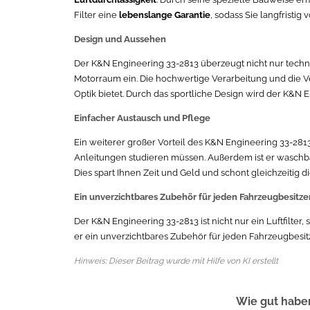
Filter eine
lebenslange Garantie
, sodass Sie langfristi
Design und Aussehen
Der K&N Engineering 33-2813 überzeugt nicht nur techni
Motorraum ein. Die hochwertige Verarbeitung und die Ve
Optik bietet. Durch das sportliche Design wird der K&N 
Einfacher Austausch und Pflege
Ein weiterer großer Vorteil des K&N Engineering 33-2813 
Anleitungen studieren müssen. Außerdem ist er waschbar
Dies spart Ihnen Zeit und Geld und schont gleichzeitig 
Ein unverzichtbares Zubehör für jeden Fahrzeugbesitze
Der K&N Engineering 33-2813 ist nicht nur ein Luftfilter, 
er ein unverzichtbares Zubehör für jeden Fahrzeugbesitze
Hinweis: Dieser Beitrag wurde mit Hilfe von KI erstellt
Wie gut haben