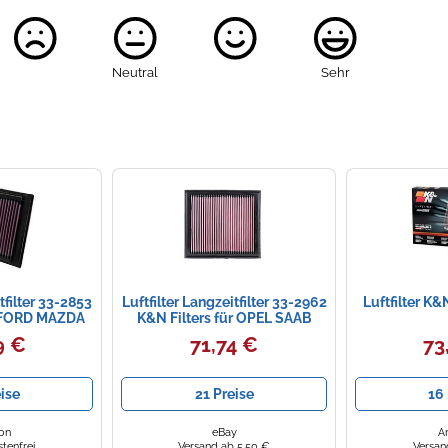
Neutral
Sehr
tfilter 33-2853
Luftfilter Langzeitfilter 33-2962
Luftfilter K&
r FORD MAZDA
K&N Filters für OPEL SAAB
9 €
71,74 €
73
ise
21 Preise
16 
on
eBay
A
tenfrei
Versand ab 5,50 €
Versan