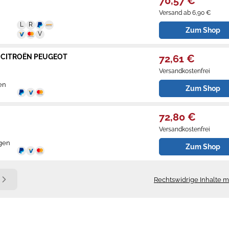
70,57 €
Versand ab 6,90 €
Zum Shop
 für CITROËN PEUGEOT
72,61 €
Versandkostenfrei
en
Zum Shop
72,80 €
Versandkostenfrei
agen
Zum Shop
Rechtswidrige Inhalte 