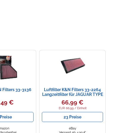
N Filters 33-3136
Luftfilter K&N Filters 33-2264
Langzeitfilter für JAGUAR TYPE
X400 1 Allrad
,49 €
66,99 €
EUR 66,99 / Einheit
Preise
23 Preise
mazon
eBay
dkostenfrei
Versand ab 4,99 €