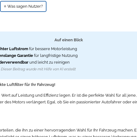
⭐ Was sagen Nutzer?
Auf einen Blick
hter Luftstrom
für bessere Motorleistung
nslange Garantie
für langfristige Nutzung
derverwendbar
und leicht zu reinigen
Dieser Beitrag wurde mit Hilfe von KI erstellt
e Luftfilter für Ihr Fahrzeug!
 Wert auf Leistung und Effizienz legen. Er ist die perfekte Wahl für all je
 des Motors verlängert. Egal, ob Sie ein passionierter Autofahrer oder ein 
orteilen, die ihn zu einer hervorragenden Wahl für Ihr Fahrzeug machen. 
möglicht er einen höheren Luftstrom, was zu einer besseren Verbrennung 