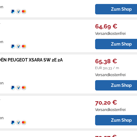
en
Zum Shop
T
64,69 €
Versandkostenfrei
en
Zum Shop
CITROËN PEUGEOT XSARA SW 2E 2A
65,38 €
EUR 311,33 / m
Versandkostenfrei
en
Zum Shop
T
70,20 €
Versandkostenfrei
en
Zum Shop