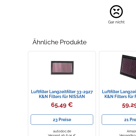
Gar nicht
Ähnliche Produkte
Luftfilter Langzeitfilter 33-2927
Luftfilter Langzei
K&N Filters für NISSAN
K&N Filters fü
RENAULT
65,49 €
59,2
23 Preise
21 Pre
autodoc.de
Amaz
Versand ab 6,95 €
Versandkos