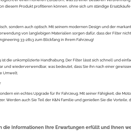
g von diesem Produkt profitieren können, ohne sich um ständige Ersatzkä
sch, sondern auch optisch. Mit seinem modernen Design und der markanten 
rwendung von langlebigen Materialien sorgen dafür, dass der Filter nicht
Engineering 33-2813 zum Blickfang in Ihrem Fahrzeug!
ist die unkomplizierte Handhabung. Der Filter lässt sich schnell und einfac
 und wiederverwendbar, was bedeutet, dass Sie ihn nach einer gewissen Z
die Umwelt.
r
sondern ein echtes Upgrade für Ihr Fahrzeug. Mit seiner Fähigkeit, die Motor
r. Werden auch Sie Teil der K&N Familie und genießen Sie die Vorteile, die
 die Informationen Ihre Erwartungen erfüllt und Ihnen w