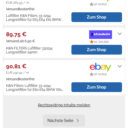
EUR 282,55 / m
1,8 (12.813)
Versandkostenfrei
Luftfilter K&N Filters 33-2294
Zum Shop
Langzeitfilter für E63 E64 E61 BMW
E60 5er 6er
Lieferung innerhalb von 2 - 3
Werktagen nach Zahlungseingang.
89,75 €
Versand ab 6,90 €
4,5 (324.395)
K&N FILTERS Luftfilter 332294
Zum Shop
Langzeitfilter 29mm
2-3 Werktage
90,81 €
EUR 292,94 / m
1,8 (12.813)
Versandkostenfrei
K&N Filters Luftfilter 33-2294
Zum Shop
Langzeitfilter für E60 E64 BMW E61
E63 5er 6er
Lieferung innerhalb von 2 - 3
Werktagen nach Zahlungseingang.
Rechtswidrige Inhalte melden
Nächste Seite