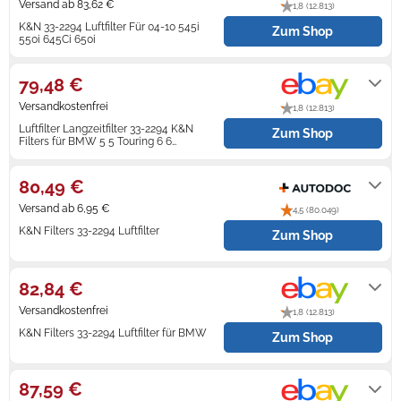
Versand ab 83,62 €
1,8 (12.813)
K&N 33-2294 Luftfilter Für 04-10 545i
Zum Shop
Zündkerzen
Navi Taschen
Winterreifen
550i 645Ci 650i
Lieferung innerhalb von 7 - 9
Werktagen nach Zahlungseingang.
Ölfilter
Navi-Zubehör
79,48 €
Navigationsgeräte
Versandkostenfrei
1,8 (12.813)
Luftfilter Langzeitfilter 33-2294 K&N
Zum Shop
Navigationssoftware
Filters für BMW 5 5 Touring 6 6
Cabriolet
Lieferung innerhalb von 1 - 4
Werktagen nach Zahlungseingang.
Powercaps
80,49 €
Versand ab 6,95 €
4,5 (80.049)
K&N Filters 33-2294 Luftfilter
Zum Shop
4-5 Werktage
82,84 €
Versandkostenfrei
1,8 (12.813)
K&N Filters 33-2294 Luftfilter für BMW
Zum Shop
Lieferung innerhalb von 1 - 2
Werktagen nach Zahlungseingang.
87,59 €