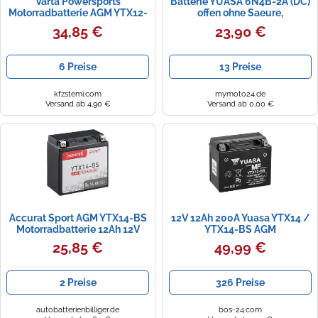
Varta Powersports
Batterie YUASA 6N4B-2A (DC)
Motorradbatterie AGM YTX12-
offen ohne Saeure,
4/YTX12-BS
6V/4Ah/CCA:A
34,85 €
23,90 €
(102x48x96mm)
6 Preise
13 Preise
kfzstemi.com
mymoto24.de
Versand ab 4,90 €
Versand ab 0,00 €
Accurat Sport AGM YTX14-BS
12V 12Ah 200A Yuasa YTX14 /
Motorradbatterie 12Ah 12V
YTX14-BS AGM
(DIN 51214) CTX14-BS
Motorradbatterie
25,85 €
49,99 €
2 Preise
326 Preise
autobatterienbilliger.de
bos-24.com