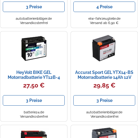
3 Preise
4 Preise
autobatterienbilliger.de
elw-fahrzeugteile.de
Versandkostenfrei
Versand ab 6,90 €
HeyVolt BIKE GEL
Accurat Sport GEL YTX14-BS
Motorradbatterie YT12B-4
Motorradbatterie 14Ah 12V
51015 12V 10Ah
27,50 €
29,85 €
3 Preise
3 Preise
batterie24.de
autobatterienbilliger.de
Versandkostenfrei
Versandkostenfrei