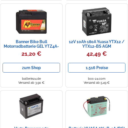
Zündkerzen
Navi Taschen
Winterreifen
Ölfilter
Navi-Zubehör
Navigationsgeräte
Banner Bike Bull
12V 10Ah 180A Yuasa YTX12 /
Navigationssoftware
Motorradbatterie GEL YTZ4A-
YTX12-BS AGM
BS BGTR4A-S 12V 2,3Ah
Motorradbatterie
21,20 €
42,49 €
50301
Powercaps
zum Shop
1.516 Preise
batterie24.de
bos-24.com
Versand ab 3,90 €
Versand ab 5,49 €