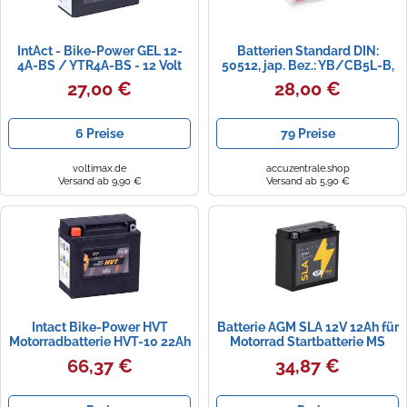
IntAct - Bike-Power GEL 12-
Batterien Standard DIN:
4A-BS / YTR4A-BS - 12 Volt
50512, jap. Bez.: YB/CB5L-B,
2,5Ah Pb
Yuasa
27,00 €
28,00 €
6 Preise
79 Preise
voltimax.de
accuzentrale.shop
Versand ab 9,90 €
Versand ab 5,90 €
Intact Bike-Power HVT
Batterie AGM SLA 12V 12Ah für
Motorradbatterie HVT-10 22Ah
Motorrad Startbatterie MS
6V trocken (DIN 02214) YB2-6
LT14B-4
66,37 €
34,87 €