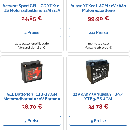
Accurat Sport GEL LCD YTX12-
Yuasa YTX20L AGM 12V 18Ah
BS Motorradbatterie 12Ah 12V
Motorradbatterie
(DIN 51012) YTX12-4 Gel12-12-
24,85 €
99,90 €
BS 51012 YB12B-B2
2 Preise
211 Preise
autobatterienbilliger.de
mymoto24.de
Versand ab 5,60 €
Versand ab 0,00 €
GEL Batterie YT14B-4 AGM
12V 9Ah 95A Yuasa YTB9 /
Motorradbatterie 12V Batterie
YTB9-BS AGM
51201 51422 YT14B-BS 14Ah
Motorradbatterie
38,70 €
34,78 €
7 Preise
9 Preise