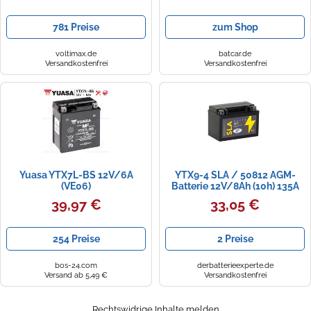
781 Preise
zum Shop
voltimax.de
batcar.de
Versandkostenfrei
Versandkostenfrei
Yuasa YTX7L-BS 12V/6A
YTX9-4 SLA / 50812 AGM-
(VE06)
Batterie 12V/8Ah (10h) 135A
(EN) SOFORT einsatzbereit
39,97 €
33,05 €
254 Preise
2 Preise
bos-24.com
derbatterieexperte.de
Versand ab 5,49 €
Versandkostenfrei
Rechtswidrige Inhalte melden