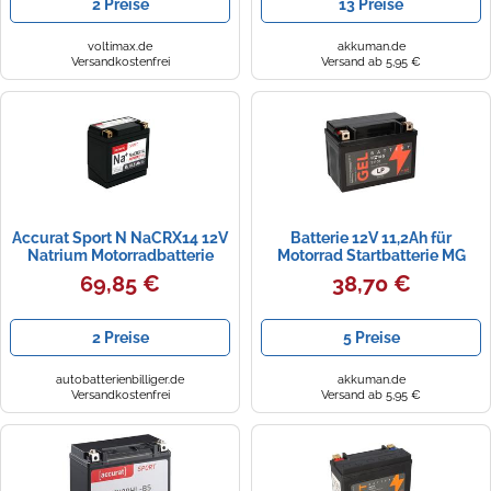
2 Preise
13 Preise
voltimax.de
akkuman.de
Versandkostenfrei
Versand ab 5,95 €
Accurat Sport N NaCRX14 12V
Batterie 12V 11,2Ah für
Natrium Motorradbatterie
Motorrad Startbatterie MG
10,5Ah 250CCA - YTX14-BS /
LTZ14-S
69,85 €
38,70 €
DIN 51214
2 Preise
5 Preise
autobatterienbilliger.de
akkuman.de
Versandkostenfrei
Versand ab 5,95 €