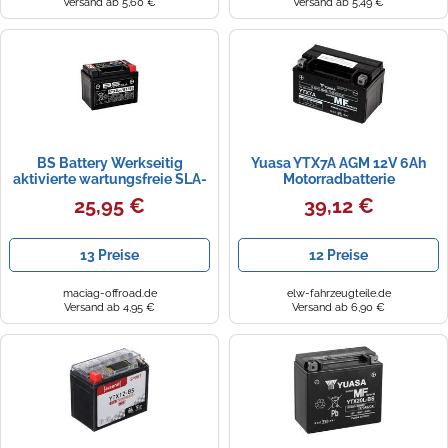
Versand ab 5,60 €
Versand ab 5,49 €
BS Battery Werkseitig
Yuasa YTX7A AGM 12V 6Ah
aktivierte wartungsfreie SLA-
Motorradbatterie
Batterie - BTX4L + / BTZ5S
25,95 €
39,12 €
13 Preise
12 Preise
maciag-offroad.de
elw-fahrzeugteile.de
Versand ab 4,95 €
Versand ab 6,90 €