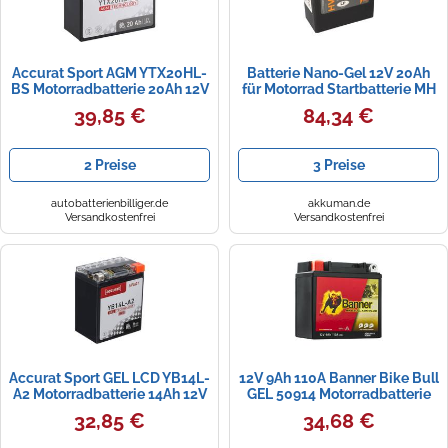
Accurat Sport AGM YTX20HL-
Batterie Nano-Gel 12V 20Ah
BS Motorradbatterie 20Ah 12V
für Motorrad Startbatterie MH
(DIN 81800 / DIN 82003)
HVT-1
39,85 €
84,34 €
2 Preise
3 Preise
autobatterienbilliger.de
akkuman.de
Versandkostenfrei
Versandkostenfrei
Accurat Sport GEL LCD YB14L-
12V 9Ah 110A Banner Bike Bull
A2 Motorradbatterie 14Ah 12V
GEL 50914 Motorradbatterie
(DIN 51411) YG14L-A2 GEL12-
BGB9B
32,85 €
34,68 €
14L-A2