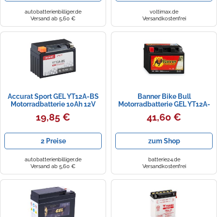
autobatterienbilliger.de
voltimax.de
Versand ab 5,60 €
Versandkostenfrei
Accurat Sport GEL YT12A-BS
Banner Bike Bull
Motorradbatterie 10Ah 12V
Motorradbatterie GEL YT12A-
YTX12A-BS
BS BGTX12A-4 12V 10Ah
19,85 €
41,60 €
51021
2 Preise
zum Shop
autobatterienbilliger.de
batterie24.de
Versand ab 5,60 €
Versandkostenfrei