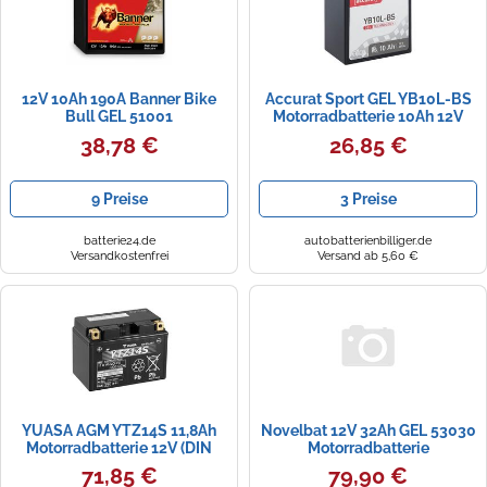
12V 10Ah 190A Banner Bike
Accurat Sport GEL YB10L-BS
Bull GEL 51001
Motorradbatterie 10Ah 12V
Motorradbatterie GT12B-4
38,78 €
26,85 €
9 Preise
3 Preise
batterie24.de
autobatterienbilliger.de
Versandkostenfrei
Versand ab 5,60 €
YUASA AGM YTZ14S 11,8Ah
Novelbat 12V 32Ah GEL 53030
Motorradbatterie 12V (DIN
Motorradbatterie
51101)
71,85 €
79,90 €