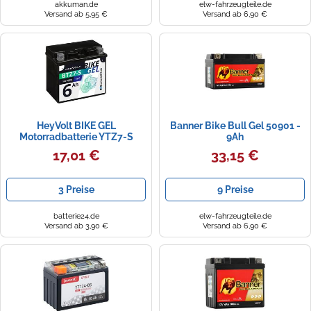
akkuman.de
elw-fahrzeugteile.de
Versand ab 5,95 €
Versand ab 6,90 €
HeyVolt BIKE GEL
Banner Bike Bull Gel 50901 -
Motorradbatterie YTZ7-S
9Ah
50616 12V 6Ah
17,01 €
33,15 €
3 Preise
9 Preise
batterie24.de
elw-fahrzeugteile.de
Versand ab 3,90 €
Versand ab 6,90 €