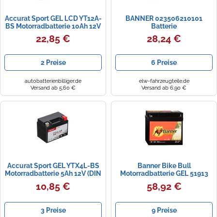
Accurat Sport GEL LCD YT12A-
BANNER 023506210101
BS Motorradbatterie 10Ah 12V
Batterie
22,85 €
28,24 €
2 Preise
6 Preise
autobatterienbilliger.de
elw-fahrzeugteile.de
Versand ab 5,60 €
Versand ab 6,90 €
Accurat Sport GEL YTX4L-BS
Banner Bike Bull
Motorradbatterie 5Ah 12V (DIN
Motorradbatterie GEL 51913
50411) YG4L-B CB4L-B GEL12-
52101 12V 18Ah BMW mit ABS
10,85 €
58,92 €
4L-B
3 Preise
9 Preise