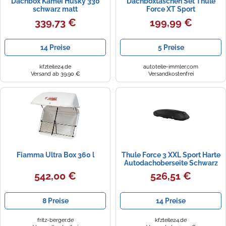
Dachbox Kamei Husky 330
Dachboxtaschen Set Thule
schwarz matt
Force XT Sport
339,73 €
199,99 €
14 Preise
5 Preise
kfzteile24.de
autoteile-immler.com
Versand ab 39,90 €
Versandkostenfrei
Fiamma Ultra Box 360 l
Thule Force 3 XXL Sport Harte
Autodachoberseite Schwarz
542,00 €
526,51 €
8 Preise
14 Preise
fritz-berger.de
kfzteile24.de