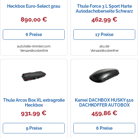
Heckbox Euro-Select grau
Thule Force 3 L Sport Harte
Autodachoberseite Schwarz
890,00 €
462,99 €
6 Preise
17 Preise
autoteile-immler.com
atu.de
Versandkostenfrei
Versandkostenfrei
Thule Arcos Box XL extragroße
Kamei DACHBOX HUSKY 510
Heckbox
DACHKOFFER AUTOBOX
SCHWARZ, MATT NEU
931,99 €
459,86 €
9 Preise
6 Preise