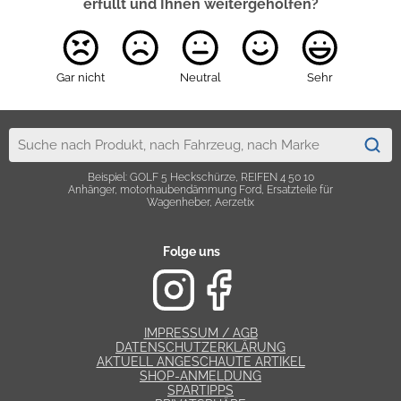
erfüllt und Ihnen weitergeholfen?
Gar nicht
Neutral
Sehr
Beispiel: GOLF 5 Heckschürze, REIFEN 4 50 10
Anhänger, motorhaubendämmung Ford, Ersatzteile für
Wagenheber, Aerzetix
Folge uns
IMPRESSUM / AGB
DATENSCHUTZERKLÄRUNG
AKTUELL ANGESCHAUTE ARTIKEL
SHOP-ANMELDUNG
SPARTIPPS