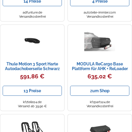
14 Preise
4 Preise
adfunture.de
autoteile-immler.com
Versandkostenfrei
Versandkostenfrei
Thule Motion 3 Sport Harte
MODULA ReCargo Base
Autodachoberseite Schwarz
Plattform für AHK + ReLoader
Heckbox anthrazit matt 410l
591,86 €
635,02 €
13 Preise
zum Shop
kfzteile24.de
kfzparts24.de
Versand ab 39,90 €
Versandkostenfrei