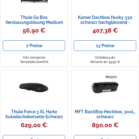
Thule Go Box
Kamei Dachbox Husky 330
Verstauungslösung Medium
schwarz hochglänzend -
schwarz / grau Medium
rechtsöffnend 08144621 : 1
56,90 €
407,38 €
Stück
7 Preise
13 Preise
fritz-berger.de
kfzteile24.de
Versandkostenfrei
Versand ab 39,90 €
Thule Force 3 XL Harte
MFT BackBox Heckbox, 300L,
Autodachoberseite Schwarz
schwarz
629,00 €
890,00 €