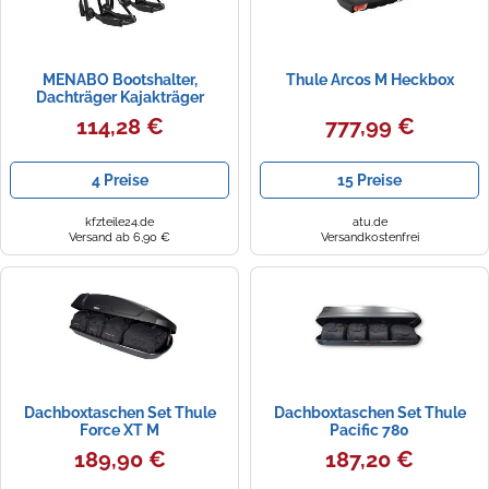
MENABO Bootshalter,
Thule Arcos M Heckbox
Dachträger Kajakträger
Niagara 000041900000
114,28 €
777,99 €
4 Preise
15 Preise
kfzteile24.de
atu.de
Versand ab 6,90 €
Versandkostenfrei
Dachboxtaschen Set Thule
Dachboxtaschen Set Thule
Force XT M
Pacific 780
189,90 €
187,20 €