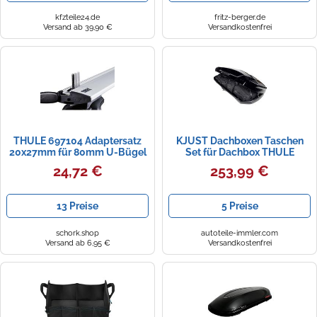
kfzteile24.de
fritz-berger.de
Versand ab 39,90 €
Versandkostenfrei
THULE 697104 Adaptersatz
KJUST Dachboxen Taschen
20x27mm für 80mm U-Bügel
Set für Dachbox THULE
MOTION 3 XL 5er-Set
24,72 €
253,99 €
13 Preise
5 Preise
schork.shop
autoteile-immler.com
Versand ab 6,95 €
Versandkostenfrei