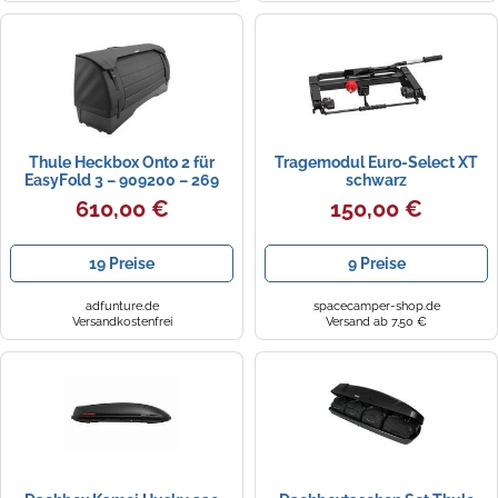
Zündkerzen
Navi Taschen
Winterreifen
Ölfilter
Navi-Zubehör
Navigationsgeräte
Thule Heckbox Onto 2 für
Tragemodul Euro-Select XT
Navigationssoftware
EasyFold 3 – 909200 – 269
schwarz
Liter
610,00 €
150,00 €
Powercaps
19 Preise
9 Preise
adfunture.de
spacecamper-shop.de
Versandkostenfrei
Versand ab 7,50 €