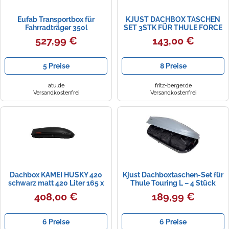
Eufab Transportbox für
KJUST DACHBOX TASCHEN
Fahrradträger 350l
SET 3STK FÜR THULE FORCE
XT S
527,99 €
143,00 €
5 Preise
8 Preise
atu.de
fritz-berger.de
Versandkostenfrei
Versandkostenfrei
Dachbox KAMEI HUSKY 420
Kjust Dachboxtaschen-Set für
schwarz matt 420 Liter 165 x
Thule Touring L – 4 Stück
88 x 44 cm
408,00 €
189,99 €
6 Preise
6 Preise