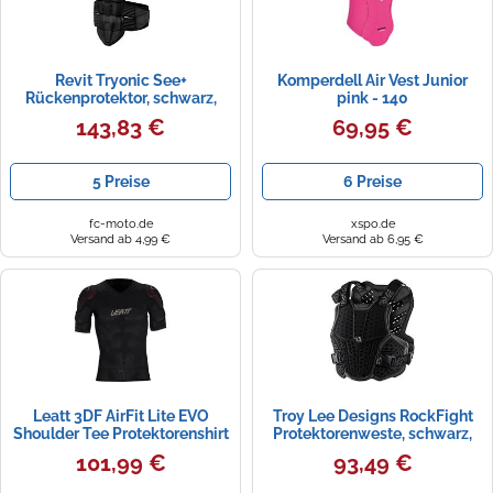
Revit Tryonic See+
Komperdell Air Vest Junior
Rückenprotektor, schwarz,
pink - 140
Größe 3
143,83 €
69,95 €
5 Preise
6 Preise
fc-moto.de
xspo.de
Versand ab 4,99 €
Versand ab 6,95 €
Leatt 3DF AirFit Lite EVO
Troy Lee Designs RockFight
Shoulder Tee Protektorenshirt
Protektorenweste, schwarz,
Größe XL/XXL
101,99 €
93,49 €