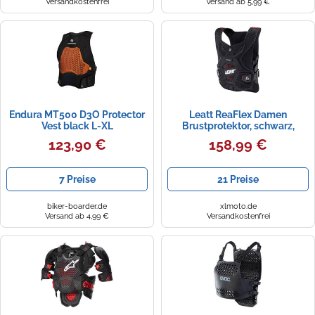
Versandkostenfrei
Versand ab 5,99 €
Endura MT500 D3O Protector
Leatt ReaFlex Damen
Vest black L-XL
Brustprotektor, schwarz,
Größe XXS/XS
123,90 €
158,99 €
7 Preise
21 Preise
biker-boarder.de
xlmoto.de
Versand ab 4,99 €
Versandkostenfrei