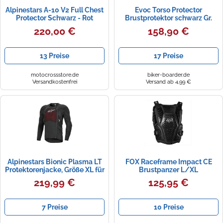
Alpinestars A-10 V2 Full Chest
Evoc Torso Protector
Protector Schwarz - Rot
Brustprotektor schwarz Gr.
L/XL
220,00 €
158,90 €
13 Preise
17 Preise
motocrossstore.de
biker-boarder.de
Versandkostenfrei
Versand ab 4,99 €
Alpinestars Bionic Plasma LT
FOX Raceframe Impact CE
Protektorenjacke, Größe XL für
Brustpanzer L/XL
Männer
219,99 €
125,95 €
7 Preise
10 Preise