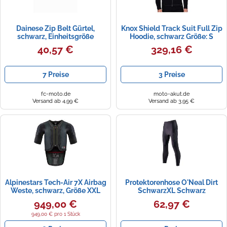
Dainese Zip Belt Gürtel,
Knox Shield Track Suit Full Zip
schwarz, Einheitsgröße
Hoodie, schwarz Größe: S
40,57 €
329,16 €
7 Preise
3 Preise
fc-moto.de
moto-akut.de
Versand ab 4,99 €
Versand ab 3,95 €
Alpinestars Tech-Air 7X Airbag
Protektorenhose O'Neal Dirt
Weste, schwarz, Größe XXL
SchwarzXL Schwarz
949,00 €
62,97 €
949,00 € pro 1 Stück