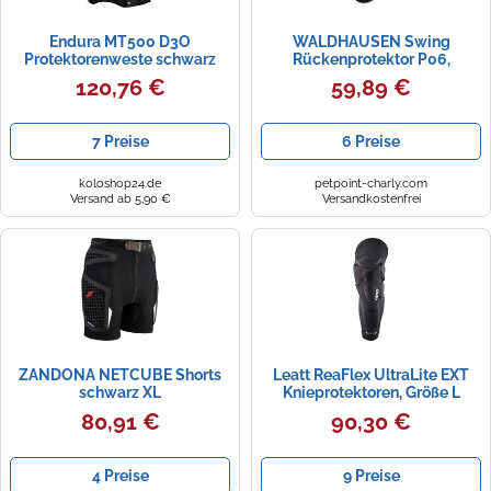
Endura MT500 D3O
WALDHAUSEN Swing
Protektorenweste schwarz
Rückenprotektor P06,
M/L
schwarz, Gr. Erw. S
120,76 €
59,89 €
7 Preise
6 Preise
koloshop24.de
petpoint-charly.com
Versand ab 5,90 €
Versandkostenfrei
ZANDONA NETCUBE Shorts
Leatt ReaFlex UltraLite EXT
schwarz XL
Knieprotektoren, Größe L
80,91 €
90,30 €
4 Preise
9 Preise