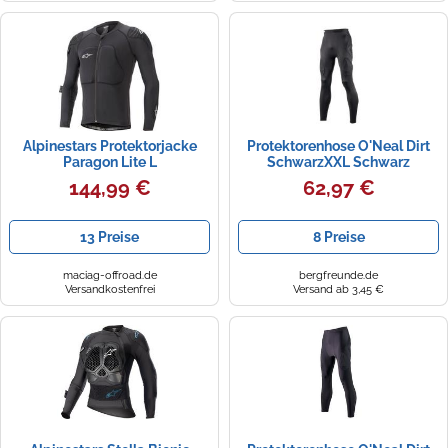
Zündkerzen
Navi Taschen
Winterreifen
Ölfilter
Navi-Zubehör
Navigationsgeräte
Alpinestars Protektorjacke
Protektorenhose O'Neal Dirt
Navigationssoftware
Paragon Lite L
SchwarzXXL Schwarz
144,99 €
62,97 €
Powercaps
13 Preise
8 Preise
maciag-offroad.de
bergfreunde.de
Versandkostenfrei
Versand ab 3,45 €