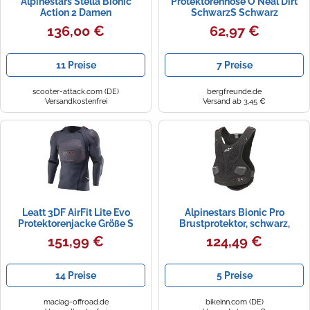
Alpinestars Stella Bionic
Protektorenhose O'Neal Dirt
Action 2 Damen
SchwarzS Schwarz
Sicherheitsweste schwarz-
136,00 €
62,97 €
blau L
11 Preise
7 Preise
scooter-attack.com (DE)
bergfreunde.de
Versandkostenfrei
Versand ab 3,45 €
Leatt 3DF AirFit Lite Evo
Alpinestars Bionic Pro
Protektorenjacke Größe S
Brustprotektor, schwarz,
Größe XXL
151,99 €
124,49 €
14 Preise
5 Preise
maciag-offroad.de
bikeinn.com (DE)