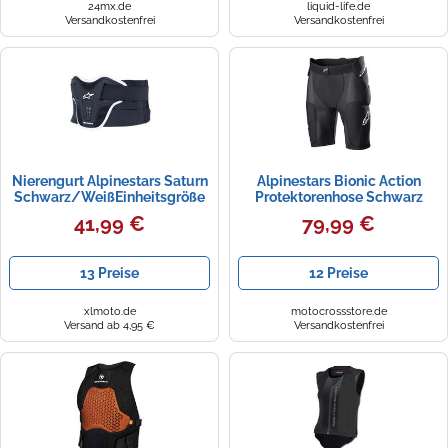
24mx.de
liquid-life.de
Versandkostenfrei
Versandkostenfrei
Nierengurt Alpinestars Saturn
Alpinestars Bionic Action
Schwarz/WeißEinheitsgröße
Protektorenhose Schwarz
Schwarz,Weiß
41,99 €
79,99 €
13 Preise
12 Preise
xlmoto.de
motocrossstore.de
Versand ab 4,95 €
Versandkostenfrei