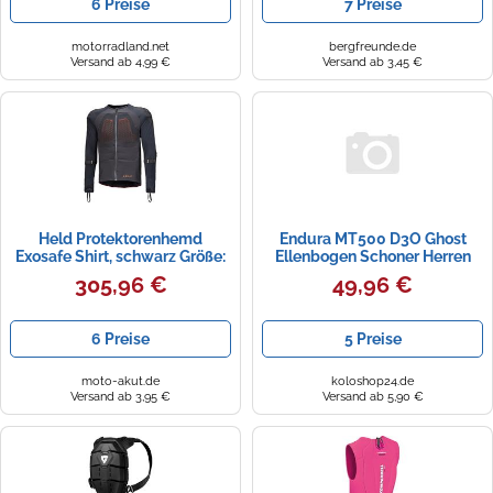
6 Preise
7 Preise
motorradland.net
bergfreunde.de
Versand ab 4,99 €
Versand ab 3,45 €
Held Protektorenhemd
Endura MT500 D3O Ghost
Exosafe Shirt, schwarz Größe:
Ellenbogen Schoner Herren
L
schwarz M/L
305,96 €
49,96 €
6 Preise
5 Preise
moto-akut.de
koloshop24.de
Versand ab 3,95 €
Versand ab 5,90 €