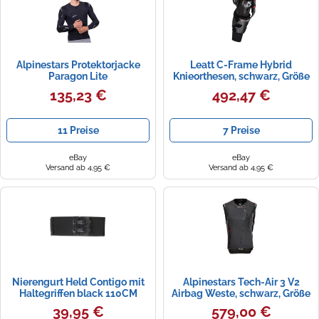
Alpinestars Protektorjacke
Leatt C-Frame Hybrid
Paragon Lite
Knieorthesen, schwarz, Größe
S/M
135,23 €
492,47 €
11 Preise
7 Preise
eBay
eBay
Versand ab 4,95 €
Versand ab 4,95 €
Nierengurt Held Contigo mit
Alpinestars Tech-Air 3 V2
Haltegriffen black 110CM
Airbag Weste, schwarz, Größe
black
XL
39,95 €
579,00 €