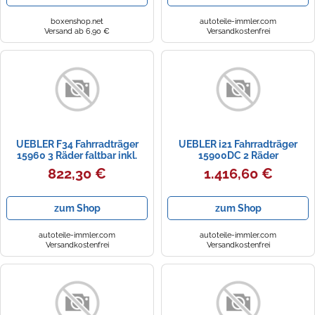
boxenshop.net
autoteile-immler.com
Versand ab 6,90 €
Versandkostenfrei
UEBLER F34 Fahrradträger
UEBLER i21 Fahrradträger
15960 3 Räder faltbar inkl.
15900DC 2 Räder
Tasche und Auffahrschiene
Rückfahrkontrolle inkl. Tasche
822,30 €
1.416,60 €
und Auffahrschiene
zum Shop
zum Shop
autoteile-immler.com
autoteile-immler.com
Versandkostenfrei
Versandkostenfrei