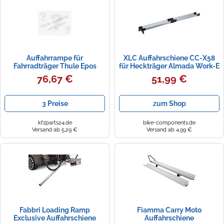
Zündkerzen
Navi Taschen
Winterreifen
Ölfilter
Navi-Zubehör
Auffahrrampe für
XLC Auffahrschiene CC-X58
Navigationsgeräte
Fahrradträger Thule Epos
für Heckträger Almada Work-E
grau one_size
76,67 €
51,99 €
Navigationssoftware
Powercaps
3 Preise
zum Shop
kfzparts24.de
bike-components.de
Versand ab 5,29 €
Versand ab 4,99 €
Fabbri Loading Ramp
Fiamma Carry Moto
Exclusive Auffahrschiene
Auffahrschiene