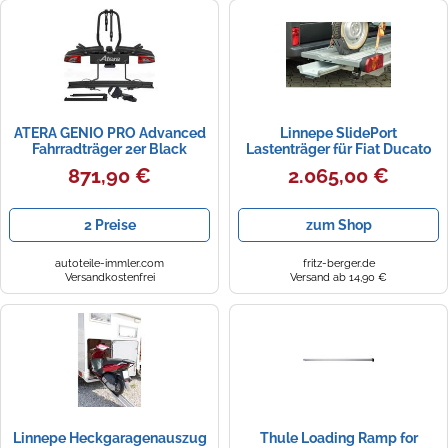
ATERA GENIO PRO Advanced
Linnepe SlidePort
Fahrradträger 2er Black
Lastenträger für Fiat Ducato
Edition faltbar für 3 Räder 2+1
ab 07/2006 für 1 Roller oder 1
871,90 €
2.065,00 €
plus Auffahrschiene
Motorrad Silber kurzer
Überhang 1000 mm silber
silber Kurzer Überhang 1000
2 Preise
zum Shop
mm
autoteile-immler.com
fritz-berger.de
Versandkostenfrei
Versand ab 14,90 €
Linnepe Heckgaragenauszug
Thule Loading Ramp for