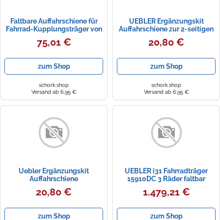
Faltbare Auffahrschiene für
UEBLER Ergänzungskit
Fahrrad-Kupplungsträger von
Auffahrschiene zur 2-seitigen
UEBLER inklusive
Befestigung - Ideal für Uebler
75,01 €
20,80 €
Tragetasche
19480 und 19510 Fa
zum Shop
zum Shop
schork.shop
schork.shop
Versand ab 6,95 €
Versand ab 6,95 €
Uebler Ergänzungskit
UEBLER i31 Fahrradträger
Auffahrschiene
15910DC 3 Räder faltbar
Rückfahrkontrolle inkl. Tasche
20,80 €
1.479,21 €
Auffahrschiene
zum Shop
zum Shop