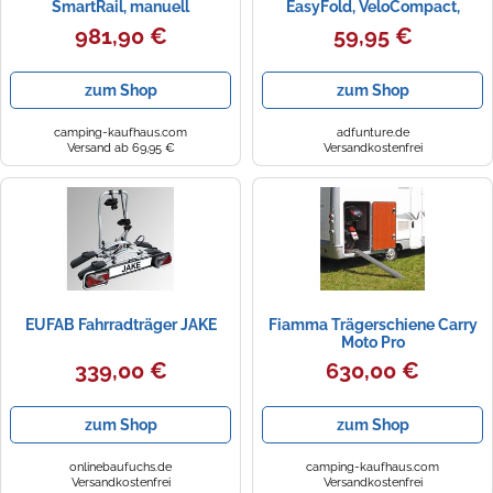
SmartRail, manuell
EasyFold, VeloCompact,
EuroPower, EW G2, EC G6
981,90 €
59,95 €
zum Shop
zum Shop
camping-kaufhaus.com
adfunture.de
Versand ab 69,95 €
Versandkostenfrei
EUFAB Fahrradträger JAKE
Fiamma Trägerschiene Carry
Moto Pro
339,00 €
630,00 €
zum Shop
zum Shop
onlinebaufuchs.de
camping-kaufhaus.com
Versandkostenfrei
Versandkostenfrei