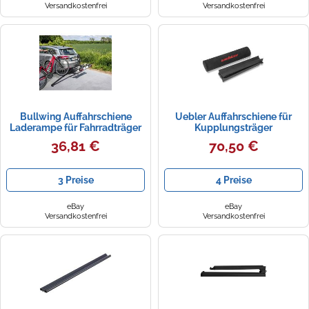
Versandkostenfrei
Versandkostenfrei
Bullwing Auffahrschiene
Uebler Auffahrschiene für
Laderampe für Fahrradträger
Kupplungsträger
Laderampe für schwere E-
36,81 €
70,50 €
Bikes und Fahrräder, Schwarz
3 Preise
4 Preise
eBay
eBay
Versandkostenfrei
Versandkostenfrei