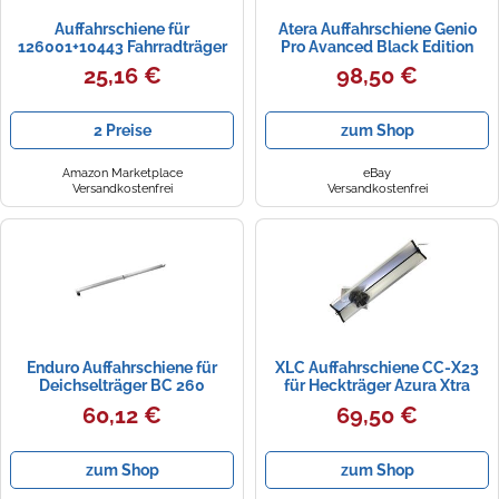
Auffahrschiene für
Atera Auffahrschiene Genio
126001+10443 Fahrradträger
Pro Avanced Black Edition
FISCHER einfaches Be- &
022787
25,16 €
98,50 €
Entladen
2 Preise
zum Shop
Amazon Marketplace
eBay
Versandkostenfrei
Versandkostenfrei
Enduro Auffahrschiene für
XLC Auffahrschiene CC-X23
Deichselträger BC 260
für Heckträger Azura Xtra
klappbar Rampe
60,12 €
69,50 €
zum Shop
zum Shop