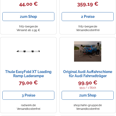
Fahrradträger 123 cm silber
44,00 €
359,19 €
zum Shop
2 Preise
fritz-berger.de
fritz-berger.de
Versand ab 2,95 €
Versandkostenfrei
Thule EasyFold XT Loading
Original Audi Auffahrschiene
Ramp Laderampe
für Audi Fahrradträger
79,00 €
99,90 €
99.9 / 1 Stück
3 Preise
zum Shop
radwerk.de
shop.hahn-gruppe.de
Versandkostenfrei
Versandkostenfrei