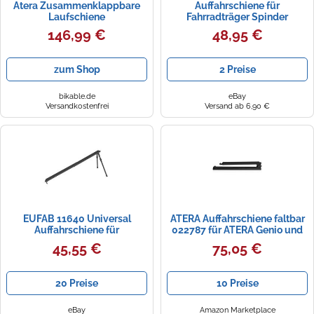
Atera Zusammenklappbare
Auffahrschiene für
Laufschiene
Fahrradträger Spinder
SC2/SL3
146,99 €
48,95 €
zum Shop
2 Preise
bikable.de
eBay
Versandkostenfrei
Versand ab 6,90 €
EUFAB 11640 Universal
ATERA Auffahrschiene faltbar
Auffahrschiene für
022787 für ATERA Genio und
Kupplungsträger freistehend
Trail Fahrradträger black
45,55 €
75,05 €
20 Preise
10 Preise
eBay
Amazon Marketplace