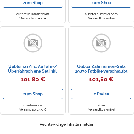
zum Shop
zum Shop
autoteile-immler.com
autoteile-immler.com
Versandkostenfrei
Versandkostenfrei
Uebler i21/i31 Auffahr-/
Uebler Zahnriemen-Satz
Überfahrschiene Set inkl.
19870 Fatbike verschraubt
Transporttasche Erwachsene
460 mm Erwachsene
101,80 €
101,80 €
Standard
Standard
zum Shop
2 Preise
rosebikes.de
eBay
Versand ab 2,95 €
Versandkostenfrei
Rechtswidrige Inhalte melden