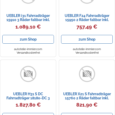
UEBLER i31 Fahrradträger
UEBLER F24 Fahrradträger
15910 3 Räder faltbar inkl.
15950 2 Räder faltbar inkl.
Tasche und Auffahrschiene
Tasche und Auffahrschiene
1.089,10 €
757,49 €
zum Shop
zum Shop
autoteile-immler.com
autoteile-immler.com
Versandkostenfrei
Versandkostenfrei
UEBLER H31 S DC
UEBLER X21 S Fahrradträger
Fahrradträger 18180-DC 3
15760 2 Räder faltbar inkl.
Räder 90 Grad faltbar
Tasche und Auffahrschiene
1.827,80 €
821,90 €
Rückfahrkontrolle inkl
Auffahrschiene