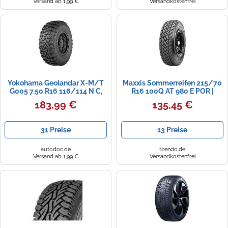
Versand ab 1,99 €
Versandkostenfrei
Yokohama Geolandar X-M/T
Maxxis Sommerreifen 215/70
G005 7.50 R16 116/114 N C,
R16 100Q AT 980 E POR |
POR
56536
183,99 €
135,45 €
31 Preise
13 Preise
autodoc.de
tirendo.de
Versand ab 1,99 €
Versandkostenfrei