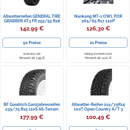
Allwetterreifen GENERAL TIRE
Nankang MT-1 OWL POR
GRABBER AT3 FR 255/55 R18
265/65 R17 120P
120/118 R
142,99 €
126,30 €
50 Preise
21 Preise
autodoc.de
eshop.tomket.com
Versand ab 1,99 €
Versand ab 4,00 €
BF Goodrich Ganzjahresreifen
Allwetter-Reifen 215/75R15
235/75 R15 110S All-Terrain
100T Open Country A/T 3
T/A KO-3 | 54472
3PMSF Toyo id099601
177,99 €
100,49 €