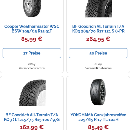
Cooper Weathermaster WSC
BF Goodrich All Terrain T/A
BSW 195/65 R15 91T
KO3 285/70 R17 121 S 8-PR
RWL 3PMSF
85,99 €
264,95 €
17 Preise
50 Preise
eBay
eBay
Versandkostenfrei
Versandkostenfrei
BF Goodrich All-Terrain T/A
YOKOHAMA Ganzjahresreifen
KO3 ( LT215/75 R15 100/97S
225/65 R 17 TL 102H
6PR RWL )
GEOLANDAR CV4S (G061)
162,99 €
85,49 €
BSW M+S