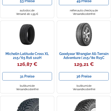
53 Preise
49 Preise
autodoc.de
reifen.auto.check24.de
Versand ab 1,99 €
Versandkostenfrei
Michelin Latitude Cross XL
Goodyear Wrangler All-Terrain
215/65 R16 102H
Adventure ( 215/80 R15C
Sommerreifen
111/109T 8PR )
126,87 €
129,21 €
31 Preise
36 Preise
butikumi.de
butikumi.de
Versandkostenfrei
Versandkostenfrei