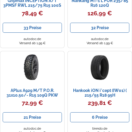
Gripmax INCEPTION A/T
Nankang MT-1 L POR 235/85
3PMSF RWL 215/75 R15 100S
R16 120Q
PKW Ganzjahresreifen Reifen
78,49 €
126,99 €
3220012716
33 Preise
32 Preise
autodoc.de
autodoc.de
Versand ab 1,99 €
Versand ab 1,99 €
APlus A929 M/T P.O.R.
Hankook iON i*cept (IW01) (
31x10.50/- R15 109Q PKW
215/55 R18 95H
Sommerreifen Reifen AP138H1
SoundAbsorber, EV )
72,99 €
239,81 €
21 Preise
6 Preise
autodoc.de
tirendo.de