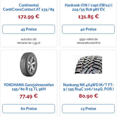
Continental
Hankook iON i*cept (IW01) (
ContiCrossContact AT 235/85
225/55 R18 98V EV,
R16 114/111 Q C
SoundAbsorber )
172,99 €
131,85 €
45 Preise
40 Preise
autodoc.de
giga-reifen.de
Versand ab 1,99 €
Versandkostenfrei
YOKOHAMA Ganzjahresreifen
Nankang NK 4X4WD M/T FT-
195/80 R 15 TL 96H
9 ( 195 R14C 106/104Q, POR )
GEOLANDAR A/T (G015) RPB
77,49 €
80,90 €
M+S 3PMSF
60 Preise
13 Preise