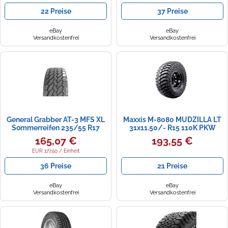
22 Preise
37 Preise
eBay
eBay
Versandkostenfrei
Versandkostenfrei
General Grabber AT-3 MFS XL
Maxxis M-8080 MUDZILLA LT
Sommerreifen 235/55 R17
31x11.50/- R15 110K PKW
103H id88088
Sommerreifen Reifen
165,07 €
193,55 €
42725590
EUR 177,50 / Einheit
36 Preise
21 Preise
eBay
eBay
Versandkostenfrei
Versandkostenfrei