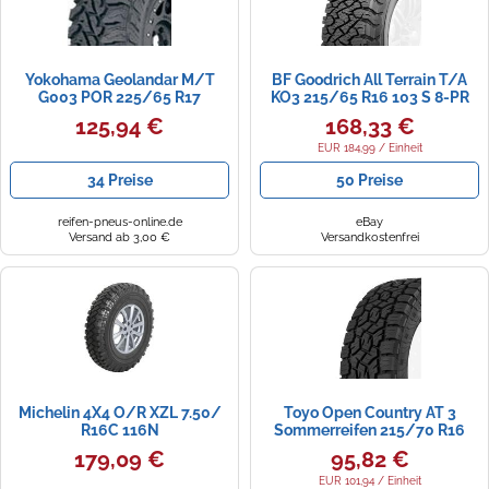
Yokohama Geolandar M/T
BF Goodrich All Terrain T/A
G003 POR 225/65 R17
KO3 215/65 R16 103 S 8-PR
107/103Q
3PMSF
125,94 €
168,33 €
EUR 184,99 / Einheit
34 Preise
50 Preise
reifen-pneus-online.de
eBay
Versand ab 3,00 €
Versandkostenfrei
Michelin 4X4 O/R XZL 7.50/
Toyo Open Country AT 3
R16C 116N
Sommerreifen 215/70 R16
100T id25438
179,09 €
95,82 €
EUR 101,94 / Einheit