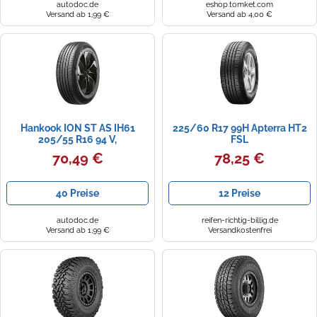
autodoc.de
eshop.tomket.com
Versand ab 1,99 €
Versand ab 4,00 €
Hankook ION ST AS IH61
225/60 R17 99H Apterra HT2
205/55 R16 94 V,
FSL
Sommerreifen
70,49 €
78,25 €
40 Preise
12 Preise
autodoc.de
reifen-richtig-billig.de
Versand ab 1,99 €
Versandkostenfrei