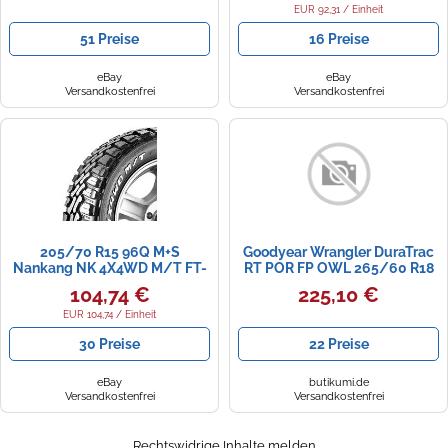
EUR 92,31 / Einheit
51 Preise
16 Preise
eBay
eBay
Versandkostenfrei
Versandkostenfrei
205/70 R15 96Q M+S
Goodyear Wrangler DuraTrac
Nankang NK 4X4WD M/T FT-
RT POR FP OWL 265/60 R18
9 Sommerreifen
119Q
104,74 €
225,10 €
EUR 104,74 / Einheit
30 Preise
22 Preise
eBay
butikumi.de
Versandkostenfrei
Versandkostenfrei
Rechtswidrige Inhalte melden