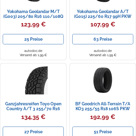
Yokohama Geolandar M/T
Yokohama Geolandar A/T
(G003) 205/80 R16 110/108Q
(G015) 225/60 R17 99H PKW
PKW Sommerreifen Reifen
Ganzjahresreifen Reifen BMW:
123,99 €
107,99 €
MITSUBISHI: L200 III Pickup,
X3, X1, 7, AUDI: A6 C8 Avant,
L200 / Triton IV Pickup E4735
A6 C8 Limousine, HYUNDAI:
Tucson, ix35
25 Preise
63 Preise
autodoc.de
autodoc.de
Versand ab 1,99 €
Versand ab 1,99 €
Ganzjahresreifen Toyo Open
BF Goodrich All-Terrain T/A
Country A/T 3 255/70 R16
KO3 255/55 R18 106S PKW
111T id70880
Ganzjahresreifen Reifen
134,35 €
192,99 €
404657
27 Preise
51 Preise