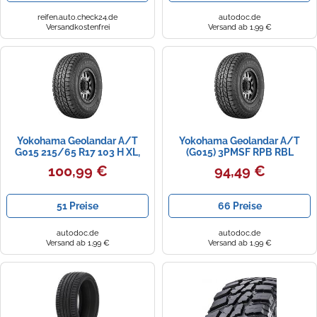
reifen.auto.check24.de
autodoc.de
Versandkostenfrei
Versand ab 1,99 €
Yokohama Geolandar A/T
Yokohama Geolandar A/T
G015 215/65 R17 103 H XL,
(G015) 3PMSF RPB RBL
RPB
225/70 R16 103H
100,99 €
94,49 €
51 Preise
66 Preise
autodoc.de
autodoc.de
Versand ab 1,99 €
Versand ab 1,99 €