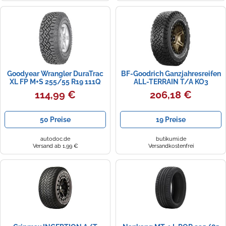
Zündkerzen
Navi Taschen
Winterreifen
Ölfilter
Navi-Zubehör
Navigationsgeräte
Goodyear Wrangler DuraTrac
BF-Goodrich Ganzjahresreifen
Navigationssoftware
XL FP M+S 255/55 R19 111Q
ALL-TERRAIN T/A KO3
7.50/R16 116/112R
114,99 €
206,18 €
Powercaps
50 Preise
19 Preise
autodoc.de
butikumi.de
Versand ab 1,99 €
Versandkostenfrei