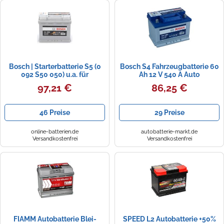
Bosch | Starterbatterie S5 (0
Bosch S4 Fahrzeugbatterie 60
092 S50 050) u.a. für
Ah 12 V 540 A Auto
97,21 €
86,25 €
46 Preise
29 Preise
online-batterien.de
autobatterie-markt.de
Versandkostenfrei
Versandkostenfrei
FIAMM Autobatterie Blei-
SPEED L2 Autobatterie +50%