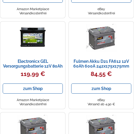
langlebig, mit Pluspol rechts
Amazon Marketplace
eBay
Versandkostenfrei
Versandkostenfrei
Electronicx GEL
Fulmen Akku D21 FA612 12V
Versorgungsbatterie 12V 80Ah
60Ah 600A 242x175x175mm
Caravan Edition - 80 Ah Deep
Versand am selben Tag
119,99 €
84,55 €
Cycle Batterie für Wohnmobil,
Van, Boot, Solar, PV, Marine,
Freizeit, 242×175×190 mm,
zum Shop
zum Shop
GEL-Technologie, geladen,
wartungsfrei
Amazon Marketplace
eBay
Versandkostenfrei
Versand ab 4,90 €