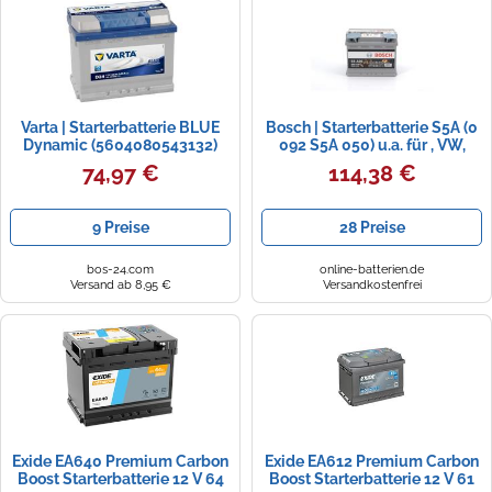
Zündkerzen
Navi Taschen
Winterreifen
Ölfilter
Navi-Zubehör
Varta | Starterbatterie BLUE
Bosch | Starterbatterie S5A (0
Navigationsgeräte
Dynamic (5604080543132)
092 S5A 050) u.a. für , VW,
u.a. für
Opel, BMW, Audi, Ford, Skoda,
74,97 €
114,38 €
Navigationssoftware
Fiat, Seat, Toyota, Mazda,
Citroën, Hyundai, Mitsubishi,
KIA, Alfa Romeo, Smart, Dacia,
Powercaps
9 Preise
28 Preise
Lancia, Piaggio, KTM
bos-24.com
online-batterien.de
Versand ab 8,95 €
Versandkostenfrei
Exide EA640 Premium Carbon
Exide EA612 Premium Carbon
Boost Starterbatterie 12 V 64
Boost Starterbatterie 12 V 61