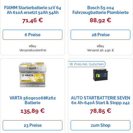
FIAMM Starterbatterie 12V 64
Bosch S5 004
Ah 610A ersetzt 52Ah 54Ah
Fahrzeugbatterie Plombierte
55Ah 60Ah 62Ah 63Ah 65Ah
Bleisäure (VRLA) 61 Ah 12 V
71,46 €
88,92 €
600 A Auto
6 Preise
28 Preise
eBay
eBay
Versandkostenfrei
Versand ab 4,90 €
Preis inkl. Gutschein
VARTA 560901068K262
AUTO STARTBATTERIE SEVEN
Batterie
60 Ah-640A Start & Stopp 242
x 175 x 190 60Ah EFB
135,89 €
78,85 €
23 Preise
zum Shop