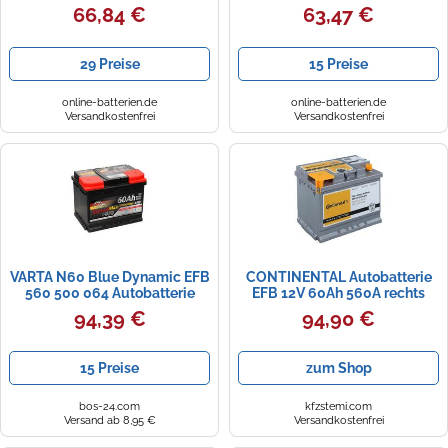
Ah 640 A (EN)
Ah 600 A (EN)
66,84 €
63,47 €
29 Preise
15 Preise
online-batterien.de
online-batterien.de
Versandkostenfrei
Versandkostenfrei
VARTA N60 Blue Dynamic EFB
CONTINENTAL Autobatterie
560 500 064 Autobatterie
EFB 12V 60Ah 560A rechts
60Ah (D53)
242x175x190 mm
94,39 €
94,90 €
15 Preise
zum Shop
bos-24.com
kfzstemi.com
Versand ab 8,95 €
Versandkostenfrei