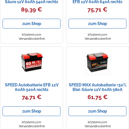
Säure 12V 60Ah 540A rechts
EFB 12V 60Ah 640A rechts
242x175x190 mm
242x175x190 mm
89,39 €
75,71 €
L260AFBMAX
zum Shop
zum Shop
kfzstemi.com
kfzstemi.com
Versandkostenfrei
Versandkostenfrei
SPEED Autobatterie EFB 12V
SPEED MAX Autobatterie +50%
60Ah 520A rechts
Blei-Säure 12V 60Ah 580A
242x175x190 mm 7901699
rechts 242x175x190 mm
74,71 €
61,75 €
zum Shop
zum Shop
kfzstemi.com
kfzstemi.com
Versandkostenfrei
Versandkostenfrei