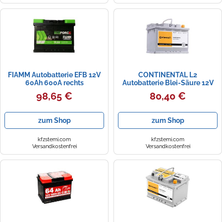
FIAMM Autobatterie EFB 12V
CONTINENTAL L2
60Ah 600A rechts
Autobatterie Blei-Säure 12V
242x175x190 mm 7906192
65Ah 640A rechts
98,65 €
80,40 €
242x175x190 mm
zum Shop
zum Shop
kfzstemi.com
kfzstemi.com
Versandkostenfrei
Versandkostenfrei