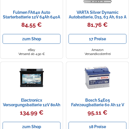
Fulmen FA640 Auto
VARTA Silver Dynamic
Starterbatterie 12V 64Ah 640A
Autobatterie, D15, 63 Ah, 610 A
242x175x190mm Varta D15
84,55 €
81,76 €
zum Shop
17 Preise
eBay
Amazon
Versand ab 4,90 €
Versandkostenfrei
Electronicx
Bosch S4E05
Versorgungsbatterie 12V 80Ah
Fahrzeugbatterie 60 Ah 12 V
Gel, 80 AH wartungsfrei &
640 A Auto
134,99 €
95,11 €
versiegelt. Zyklenfest für
Solar, Boot, Wohnmobil,
Gabelstapler. Maße
zum Shop
18 Preise
242×175×190mm. AGM-Ersatz,