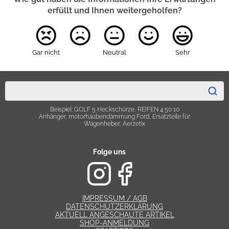
erfüllt und Ihnen weitergeholfen?
Gar nicht
Neutral
Sehr
Beispiel: GOLF 5 Heckschürze, REIFEN 4 50 10
Anhänger, motorhaubendämmung Ford, Ersatzteile für
Wagenheber, Aerzetix
Folge uns
IMPRESSUM / AGB
DATENSCHUTZERKLÄRUNG
AKTUELL ANGESCHAUTE ARTIKEL
SHOP-ANMELDUNG