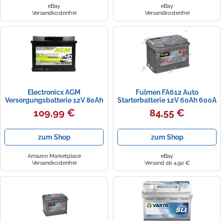
eBay
eBay
Versandkostenfrei
Versandkostenfrei
Electronicx AGM
Fulmen FA612 Auto
Versorgungsbatterie 12V 80Ah
Starterbatterie 12V 60Ah 600A
/ 80 Ah Caravan Deep Cycle
242x175x175mm D21 VARTA
109,99 €
84,55 €
Batterie wartungsfrei
versiegelt Pluspol rechts -
Solar Boot Wohnmobil
zum Shop
zum Shop
Wohnwagen Batterie
242×175×190mm zyklenfest
Freizeitakku
Amazon Marketplace
eBay
Versandkostenfrei
Versand ab 4,90 €