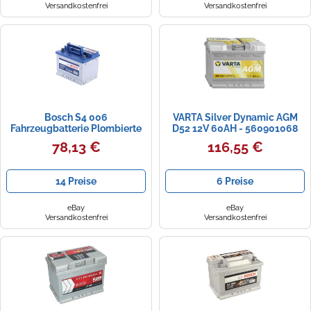
Versandkostenfrei
Versandkostenfrei
Bosch S4 006
VARTA Silver Dynamic AGM
Fahrzeugbatterie Plombierte
D52 12V 60AH - 560901068
Bleisäure (VRLA) 60 Ah 12 V
78,13 €
116,55 €
540 A Auto
14 Preise
6 Preise
eBay
eBay
Versandkostenfrei
Versandkostenfrei