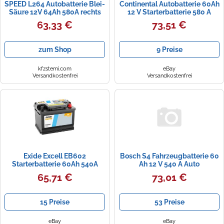
SPEED L264 Autobatterie Blei-
Continental Autobatterie 60Ah
Säure 12V 64Ah 580A rechts
12 V Starterbatterie 580 A
242x175x190 mm
Bleisäure Batterie Auto
63,33 €
73,51 €
zum Shop
9 Preise
kfzstemi.com
eBay
Versandkostenfrei
Versandkostenfrei
Exide Excell EB602
Bosch S4 Fahrzeugbatterie 60
Starterbatterie 60Ah 540A
Ah 12 V 540 A Auto
EB602
65,71 €
73,01 €
15 Preise
53 Preise
eBay
eBay