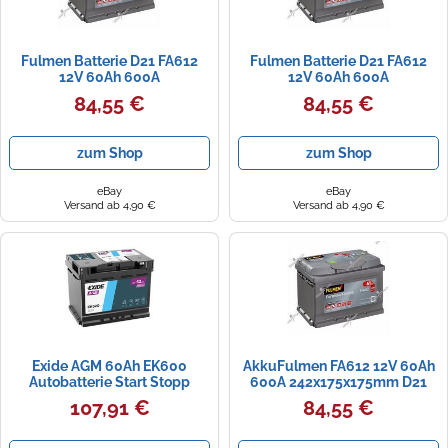
Fulmen Batterie D21 FA612
Fulmen Batterie D21 FA612
12V 60Ah 600A
12V 60Ah 600A
242x175x175mm für Peugeot
242x175x175mm für Renault
84,55 €
84,55 €
zum Shop
zum Shop
eBay
eBay
Versand ab 4,90 €
Versand ab 4,90 €
Exide AGM 60Ah EK600
AkkuFulmen FA612 12V 60Ah
Autobatterie Start Stopp
600A 242x175x175mm D21
System PKW SUV
VARTA Expressversand
107,91 €
84,55 €
Lieferwagen