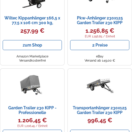
Wiltec Kippanhänger 166,5 x
Pkw-Anhänger 230x125
77,5 x 106 cm 300 kg,
Garden Trailer 230 KIPP
Anhänger Kipper für
Unitrailer 750 kg mit Stützrad
257,99 €
1.256,85 €
Rasentraktor mit Gitter u.
und zusätzlichen Bordwänden
abnehmbaren Seitenwänden,
EUR 1.256,85 / Einheit
Anhänger mit Kippfunktion
zum Shop
2 Preise
Amazon Marketplace
eBay
Versandkostenfrei
Versand ab 149,00 €
Garden Trailer 230 KIPP -
Transportanhänger 230x125
Professionelle
Garden Trailer 230 KIPP
Transportlösung
Unitrailer 750 kg
1.206,45 €
996,45 €
EUR 1.206,45 / Einheit