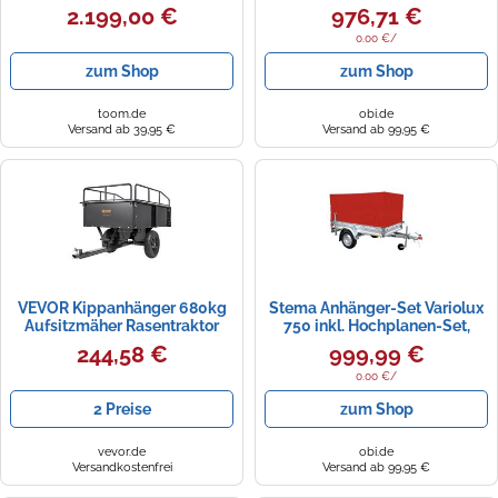
mit Gitterbordwand
2.199,00 €
976,71 €
0.00 €/
zum Shop
zum Shop
toom.de
obi.de
Versand ab 39,95 €
Versand ab 99,95 €
VEVOR Kippanhänger 680kg
Stema Anhänger-Set Variolux
Aufsitzmäher Rasentraktor
750 inkl. Hochplanen-Set,
Kippbar ATV UTV Anhänger
Abstellstützen & Stützrad
244,58 €
999,99 €
0.00 €/
2 Preise
zum Shop
vevor.de
obi.de
Versandkostenfrei
Versand ab 99,95 €