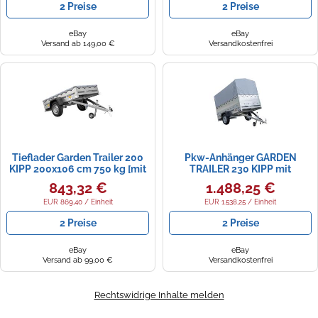
2 Preise
2 Preise
eBay
eBay
Versand ab 149,00 €
Versandkostenfrei
Tieflader Garden Trailer 200
Pkw-Anhänger GARDEN
KIPP 200x106 cm 750 kg [mit
TRAILER 230 KIPP mit
Flachplane und Stützrad]
Stützrad, zusätzlichen
843,32 €
1.488,25 €
Bordwänden, Hochplane und
Hochspriegel H800
EUR 869,40 / Einheit
EUR 1.538,25 / Einheit
2 Preise
2 Preise
eBay
eBay
Versand ab 99,00 €
Versandkostenfrei
Rechtswidrige Inhalte melden