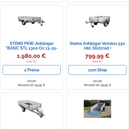
STEMA PKW-Anhänger
Stema Anhänger Variolux 550
"BASIC STL 1300 O2 13-25-
inkl. Stützrad +
13.1" KFZ-Anhänger Tieflader,
Diebstahlsicherung
1.980,00 €
799,99 €
gebremst silberfarben
Autoanhänger (89117615-0)
0.00 €/
0.00 €/
2 Preise
zum Shop
obi.de
obi.de
Versand ab 99,95 €
Versand ab 99,95 €