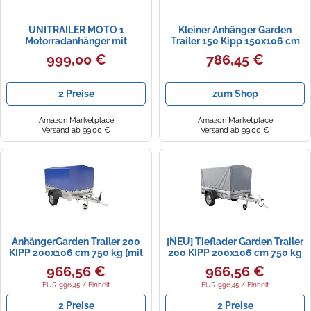
UNITRAILER MOTO 1
Kleiner Anhänger Garden
Motorradanhänger mit
Trailer 150 Kipp 150x106 cm
Blattfedern
750kg
999,00 €
786,45 €
2 Preise
zum Shop
Amazon Marketplace
Amazon Marketplace
Versand ab 99,00 €
Versand ab 99,00 €
AnhängerGarden Trailer 200
[NEU] Tieflader Garden Trailer
KIPP 200x106 cm 750 kg [mit
200 KIPP 200x106 cm 750 kg
Hochspriegel, blauer
[mit Hochspriegel, Hochplane
966,56 €
966,56 €
Hochplane und Stützrad]
und Stützrad]
EUR 996,45 / Einheit
EUR 996,45 / Einheit
2 Preise
2 Preise