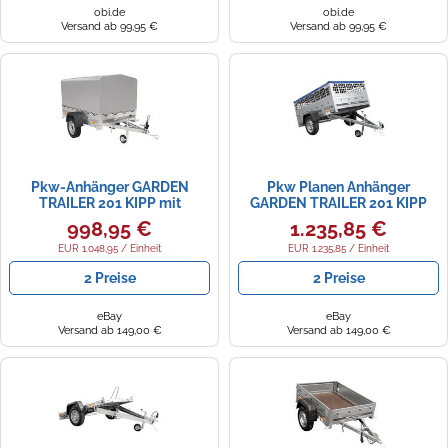
obi.de
obi.de
Versand ab 99,95 €
Versand ab 99,95 €
Pkw-Anhänger GARDEN
Pkw Planen Anhänger
TRAILER 201 KIPP mit
GARDEN TRAILER 201 KIPP
Stützrad, Hochplane und
mit Laubgitteraufsatz,
998,95 €
1.235,85 €
Hochspriegel
Stützrad, blauer Flachplane
und Planenträger
EUR 1.048,95 / Einheit
EUR 1.235,85 / Einheit
2 Preise
2 Preise
eBay
eBay
Versand ab 149,00 €
Versand ab 149,00 €