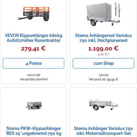
Zündkerzen
Navi Taschen
Winterreifen
Ölfilter
Navi-Zubehör
VEVOR Kippanhänger 680kg
Stema Anhängerset Variolux
Navigationsgeräte
Aufsitzmäher Rasentraktor
750 inkl. Hochplanenset
Kippbar ATV UTV Anhänger
100cm+Abstellstützen+Stützrad
279,41 €
1.199,00 €
Navigationssoftware
0.00 €/
Powercaps
4 Preise
zum Shop
vevor.de
obi.de
Versandkostenfrei
Versand ab 99,95 €
Stema PKW-Kippanhänger
Stema Anhänger Variolux 750
'REX 25' ungebremst 750 kg
inkl. Motorradtransport-Set