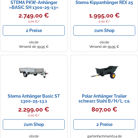
STEMA PKW-Anhänger
Stema Kippanhänger REX 25
»BASIC SH 1300-25-13«
2.749,00 €
1.995,00 €
0.00 €/
0.00 €/
2 Preise
zum Shop
obi.de
obi.de
Versand ab 99,95 €
Versand ab 99,95 €
Stema Anhänger Basic ST
Polar Anhänger Trailer
1300-25-13.1
schwarz Stahl B/H/L: ca.
137x79x249 cm
2.299,00 €
807,00 €
0.00 €/
zum Shop
2 Preise
obi.de
gartenfachmarkt24.de