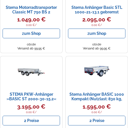
Stema Motorradtransporter
Stema Anhänger Basic STL
Classic MT 750 BS 2
1000-21-13.1 gebremst
1.049,00 €
2.095,00 €
0.00 €/
0.00 €/
zum Shop
zum Shop
obi.de
obi.de
Versand ab 99,95 €
Versand ab 99,95 €
STEMA PKW-Anhänger
Stema Anhänger BASIC 1000
»BASIC ST 2000-30-15.2«
Kompakt (Nutzlast: 830 kg,
Einachser, Kasteninnenmaß:
3.195,00 €
1.595,00 €
201 x 108 x 33 cm, Gebremst)
0.00 €/
0.00 €/
2 Preise
2 Preise