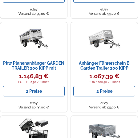
eBay
eBay
Versand ab 99,00 €
Versand ab 99,00 €
Pkw Planenanhänger GARDEN
Anhänger Führerschein B
TRAILER 200 KIPP mit
Garden Trailer 200 KIPP
Laubgitteraufsatz, Stützrad,
200x106 cm 750 kg mit
1.146,83 €
1.067,39 €
Flachplane und Planenträger
Laubgitteraufsatz
EUR 1.182,30 / Einheit
EUR 1.100,40 / Einheit
2 Preise
2 Preise
eBay
eBay
Versand ab 99,00 €
Versand ab 99,00 €