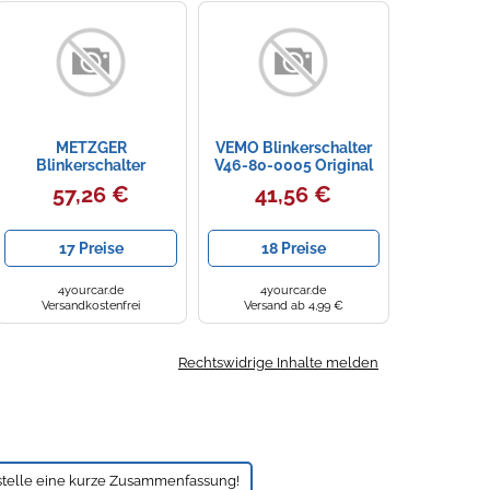
METZGER
VEMO Blinkerschalter
Blinkerschalter
V46-80-0005 Original
09161168 für SEAT
VEMO Qualität für
57,26 €
41,56 €
SKODA VW VAG
RENAULT, Innenraum
17 Preise
18 Preise
4yourcar.de
4yourcar.de
Versandkostenfrei
Versand ab 4,99 €
Rechtswidrige Inhalte melden
stelle eine kurze Zusammenfassung!