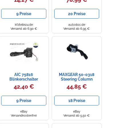
Opel Astra, Zafira
9 Preise
20 Preise
kfzteile24.de
autodoc.de
Versand ab 6,90 €
Versand ab 6,95 €
AIC 75816
MAXGEAR 50-0318
Blinkerschalter
Steering Column
Switch for AUDI
42,40 €
44,85 €
9 Preise
18 Preise
eBay
eBay
Versandkostenfrei
Versand ab 5,50 €