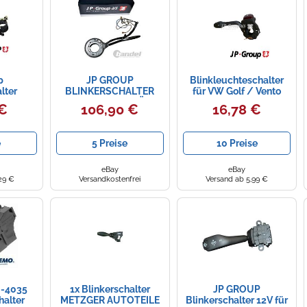
p
JP GROUP
Blinkleuchteschalter
lter
BLINKERSCHALTER
für VW Golf / Vento
2V für
passend für VW KÄFER
 €
106,90 €
16,78 €
a Seat
KARMANN GHIA
ne
BAUJAHR 1965-1967
Geschwindigkeitsregelanlage
e
5 Preise
10 Preise
eBay
eBay
29 €
Versandkostenfrei
Versand ab 5,99 €
-4035
1x Blinkerschalter
JP GROUP
halter
METZGER AUTOTEILE
Blinkerschalter 12V für