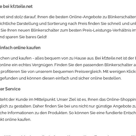
 bei kfzteile.net
.net sind stolz darauf, Ihnen die besten Online-Angebote zu Blinkerschalte
ichtliche Darstellung und Sortierung nach Preis finden Sie schnell und unk
 Sie Ihren neuen Blinkerschalter zum besten Preis-Leistungs-Verhältnis im
d sparen Sie bares Geld!
nfach online kaufen
ichen und kaufen - alles bequem von zu Hause aus. Bei kfzteile.net ist der
online ein echtes Vergnügen. Finden Sie den passenden Blinkerschalter a
rofitieren Sie von unserem bequemen Preisvergleich. Mit wenigen Klick
 gefunden und können diesen einfach und sicher online bestellen.
er Service
t steht der Kunde im Mittelpunkt. Unser Ziel ist es, Ihnen das Online-Shop
lich zu gestalten. Daher finden Sie bei uns nicht nur günstige Angebote z
he Informationen zu den Produkten. So können Sie eine fundierte Entsch
t online kaufen.