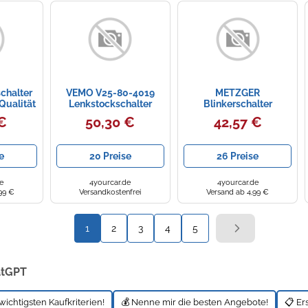
chalter
VEMO V25-80-4019
METZGER
Qualität
Lenkstockschalter
Blinkerschalter
207
0916179 ORIGINAL
€
50,30 €
42,57 €
ERSATZTEIL für FORD
e
20 Preise
26 Preise
e
4yourcar.de
4yourcar.de
99 €
Versandkostenfrei
Versand ab 4,99 €
1
2
3
4
5
atGPT
wichtigsten Kaufkriterien!
💰 Nenne mir die besten Angebote!
📋 Er