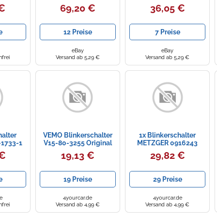
0916177 passend für
BMW 1496200300
 €
69,20 €
36,05 €
FORD
e
12 Preise
7 Preise
eBay
eBay
frei
Versand ab 5,29 €
Versand ab 5,29 €
halter
VEMO Blinkerschalter
1x Blinkerschalter
1733-1
V15-80-3255 Original
METZGER 0916243
für
VEMO Qualität für AUDI
passend für VAG
 €
19,13 €
29,82 €
BENZ
SEAT SKODA VW
e
19 Preise
29 Preise
e
4yourcar.de
4yourcar.de
frei
Versand ab 4,99 €
Versand ab 4,99 €