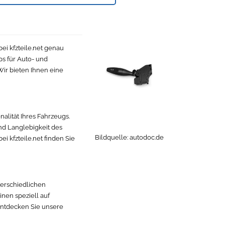
ei kfzteile.net genau
ps für Auto- und
Wir bieten Ihnen eine
nalität Ihres Fahrzeugs.
und Langlebigkeit des
Bildquelle:
autodoc.de
i kfzteile.net finden Sie
terschiedlichen
inen speziell auf
 Entdecken Sie unsere