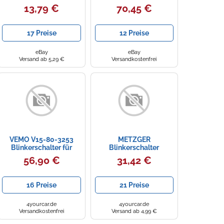
passend für VAG
FORD
13,79 €
70,45 €
17 Preise
12 Preise
eBay
eBay
Versand ab 5,29 €
Versandkostenfrei
VEMO V15-80-3253
METZGER
Blinkerschalter für
Blinkerschalter
AUDI SEAT SKODA VW
0916231 ORIGINAL
56,90 €
31,42 €
ERSATZTEIL für OPEL
16 Preise
21 Preise
4yourcar.de
4yourcar.de
Versandkostenfrei
Versand ab 4,99 €