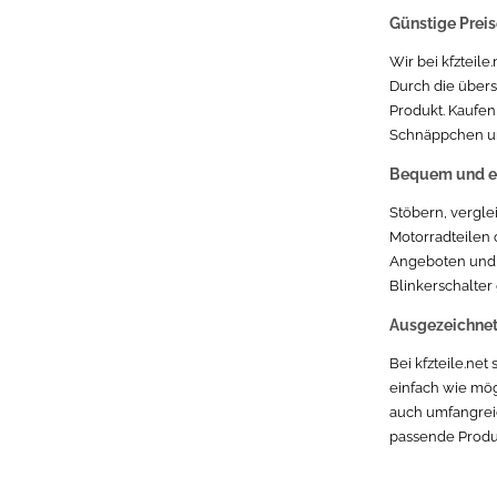
Günstige Preise
Volvo 740 / 760 1984 - 1992 (74x) 3.60
Wir bei kfzteile
Durch die übers
Iveco Daily 1978 - heute (keine serie) 35 S 14 C (100kW / 136PS)
Produkt. Kaufen
Schnäppchen un
Daihatsu
Bequem und ei
Motorrad
Stöbern, vergle
Motorradteilen 
Angeboten und p
Blinkerschalter
Ausgezeichnet
Bei kfzteile.ne
einfach wie mög
auch umfangreic
passende Produk