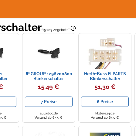
rschalter
(15.709 Angebote*)
11
JP GROUP 1296200800
Herth+Buss ELPARTS
lter
Blinkerschalter
Blinkerschalter
70481175
 €
15,49 €
51,30 €
Lenkstockschalter
passend für Mercedes-
Benz
e
7 Preise
6 Preise
e
autodoc.de
kfzteile24.de
95 €
Versand ab 6,95 €
Versand ab 6,90 €