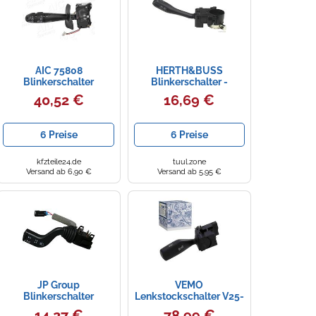
AIC 75808
HERTH&BUSS
Blinkerschalter
Blinkerschalter -
70477155
40,52 €
16,69 €
6 Preise
6 Preise
kfzteile24.de
tuul.zone
Versand ab 6,90 €
Versand ab 5,95 €
JP Group
VEMO
Blinkerschalter
Lenkstockschalter V25-
1296200900 12V für
80-4082
14,27 €
78,99 €