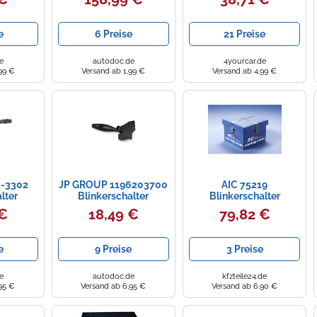
inwerfer
Passend Für Audi Q4
V10-80-0004
Lenkstockschalter:
e
6 Preise
21 Preise
Audi: 82a953521cq
Audi: 82a953521gp
Audi: 82a953521mk S
e
autodoc.de
4yourcar.de
99 €
Versand ab 1,99 €
Versand ab 4,99 €
-3302
JP GROUP 1196203700
AIC 75219
lter
Blinkerschalter
Blinkerschalter
 €
18,49 €
79,82 €
e
9 Preise
3 Preise
e
autodoc.de
kfzteile24.de
95 €
Versand ab 6,95 €
Versand ab 6,90 €