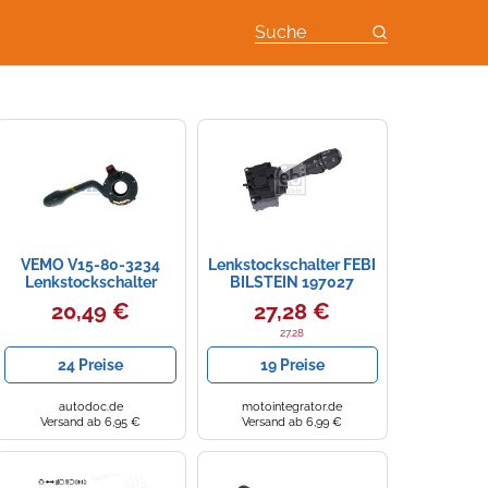
Suche
VEMO V15-80-3234
Lenkstockschalter FEBI
Lenkstockschalter
BILSTEIN 197027
20,49 €
27,28 €
27.28
24 Preise
19 Preise
autodoc.de
motointegrator.de
Versand ab 6,95 €
Versand ab 6,99 €