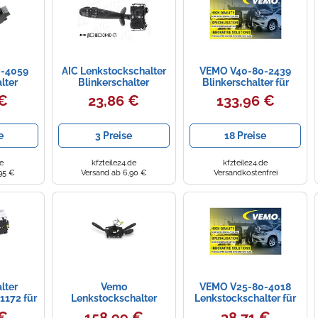
-4059
AIC Lenkstockschalter
VEMO V40-80-2439
lter
Blinkerschalter
Blinkerschalter für
Lenkstockschalter,Blinkerschalter
OPEL RENAULT
 €
23,86 €
133,96 €
13-polig für RENAULT
OPEL 73754
e
3 Preise
18 Preise
e
kfzteile24.de
kfzteile24.de
95 €
Versand ab 6,90 €
Versandkostenfrei
lter
Vemo
VEMO V25-80-4018
172 für
Lenkstockschalter
Lenkstockschalter für
ahrzeuge
Blinkerschalter
FORD
 €
158,99 €
38,71 €