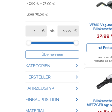
47,00 € - 75,99 €
über 76,00 €
VEMO V25-80
Blinkerscha
bis
32,99
18 Preis
Übernehmen
autodoc.d
Versand ab 6,
KATEGORIEN
Auto-Elektrik
HERSTELLER
Vemo
Blinklichter
FAHRZEUGTYP
Metzger Autoteile
Motorrad Blinker
Iveco Daily 1978 - heute (keine serie) Stahl
EINBAUPOSITION
Blinkerscha
METZGER 09161
Ferdinand Bilstein
NISSAN, für F
Fahrzeugsensorik
Volkswagen
innen
MATERIAL
45,67