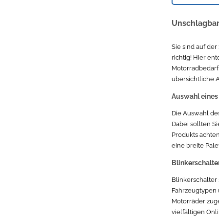
Isuzu
Jaguar
Unschlagbar
Volvo 740 / 760 1984 - 1992 (74x) 3.75
Sie sind auf de
richtig! Hier e
Corvette
Motorradbedarf.
übersichtliche 
Santana
Auswahl eines 
Subaru
Die Auswahl des 
Dabei sollten Si
Volvo V60 2010 - heute (Y20) D4 (120kW / 163PS)
Produkts achten.
eine breite Pal
Volvo 740 / 760 1984 - 1992 (74x) 2.3 (84kW / 114PS)
Blinkerschalte
Iveco Daily 1978 - heute (keine serie) 35 C 15 (107kW / 146PS)
Blinkerschalter
Fahrzeugtypen u
LKW
Motorräder zuge
vielfältigen On
PKW