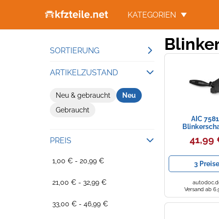
KATEGORIEN
Blinke
SORTIERUNG
Beliebteste Ergebnisse
ARTIKELZUSTAND
Niedrigster Preis
Neu & gebraucht
Neu
Gesamtpreis
Gebraucht
Höchster Preis
AIC 758
Blinkerscha
41,99
PREIS
1,00 € - 20,99 €
3 Preis
21,00 € - 32,99 €
autodoc.d
Versand ab 6,
33,00 € - 46,99 €