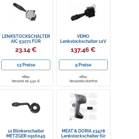
LENKSTOCKSCHALTER
VEMO
AIC 53271 FÜR
Lenkstockschalter 12V
RENAULT ESPACE II
für RENAULT V46-80-
23,14 €
137,46 €
J/S63
0066
13 Preise
9 Preise
eBay
eBay
Versand ab 5,50 €
Versandkostenfrei
1x Blinkerschalter
MEAT & DORIA 23478
METZGER 0916045
Lenkstockschalter für