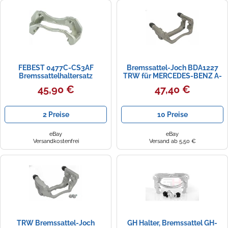
FEBEST 0477C-CS3AF
Bremssattel-Joch BDA1227
Bremssattelhaltersatz
TRW für MERCEDES-BENZ A-
KLASSE B-KLASSE Sports
45,90 €
47,40 €
Tourer
2 Preise
10 Preise
eBay
eBay
Versandkostenfrei
Versand ab 5,50 €
TRW Bremssattel-Joch
GH Halter, Bremssattel GH-