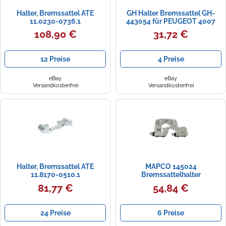
Halter, Bremssattel ATE
GH Halter Bremssattel GH-
11.0230-0736.1
443054 für PEUGEOT 4007
Van HDi 16V 155 VU4HNH
108,90 €
31,72 €
VV4HK8 1
12 Preise
4 Preise
eBay
eBay
Versandkostenfrei
Versandkostenfrei
Halter, Bremssattel ATE
MAPCO 145024
11.8170-0510.1
Bremssattelhalter
81,77 €
54,84 €
24 Preise
6 Preise