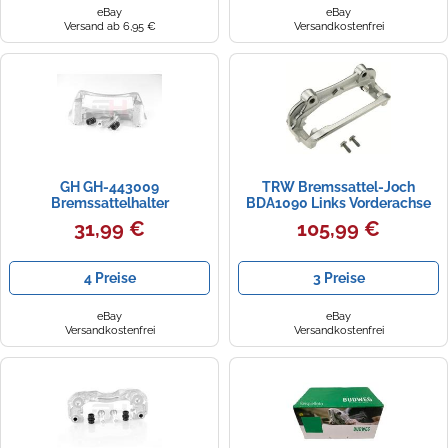
eBay
eBay
Versand ab 6,95 €
Versandkostenfrei
GH GH-443009
TRW Bremssattel-Joch
Bremssattelhalter
BDA1090 Links Vorderachse
für Land Rover Discovery IV /
31,99 €
105,99 €
Range Rover Sport I
4 Preise
3 Preise
eBay
eBay
Versandkostenfrei
Versandkostenfrei