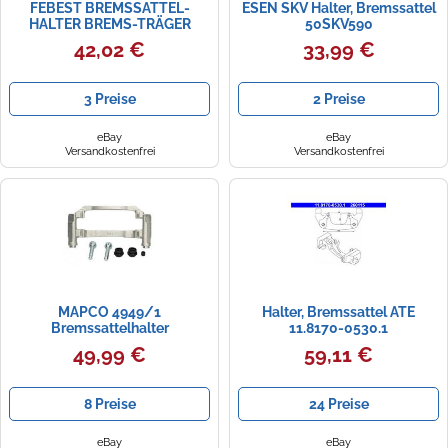
FEBEST BREMSSATTEL-
ESEN SKV Halter, Bremssattel
HALTER BREMS-TRÄGER
50SKV590
VORNE passend für
42,02 €
33,99 €
MITSUBISHI L200 PAJERO
3 Preise
2 Preise
eBay
eBay
Versandkostenfrei
Versandkostenfrei
MAPCO 4949/1
Halter, Bremssattel ATE
Bremssattelhalter
11.8170-0530.1
49,99 €
59,11 €
8 Preise
24 Preise
eBay
eBay