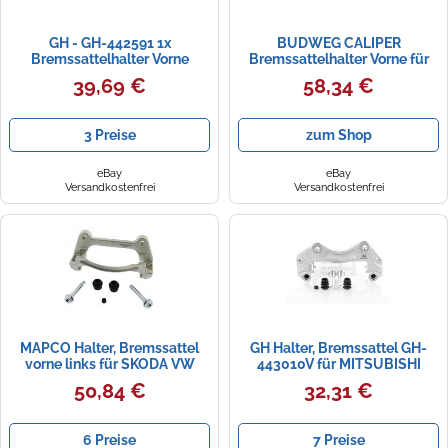
GH - GH-442591 1x
BUDWEG CALIPER
Bremssattelhalter Vorne
Bremssattelhalter Vorne für
Rechts=Links
RENAULT MEGANE III LAGUNA
39,69 €
58,34 €
SCENIC 3
3 Preise
zum Shop
eBay
eBay
Versandkostenfrei
Versandkostenfrei
MAPCO Halter, Bremssattel
GH Halter, Bremssattel GH-
vorne links für SKODA VW
443010V für MITSUBISHI
SEAT CUPRA AUDI 4922/1
50,84 €
32,31 €
6 Preise
7 Preise