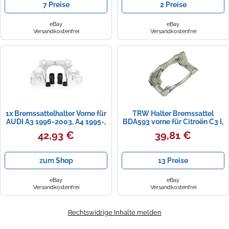
7 Preise
2 Preise
eBay
eBay
Versandkostenfrei
Versandkostenfrei
1x Bremssattelhalter Vorne für
TRW Halter Bremssattel
AUDI A3 1996-2003, A4 1995-,
BDA593 vorne für Citroën C3 I,
A6 1994-, VW PASSAT
C3 Pluriel, C2, C2 Enterprise
42,93 €
39,81 €
zum Shop
13 Preise
eBay
eBay
Versandkostenfrei
Versandkostenfrei
Rechtswidrige Inhalte melden