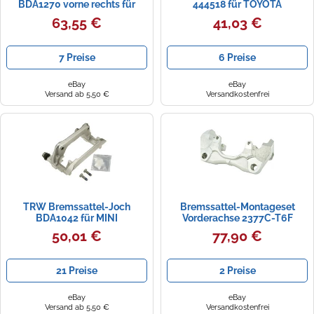
BDA1270 vorne rechts für
444518 für TOYOTA
BMW 3, 4 Gran Coupe, 5
63,55 €
41,03 €
Touring, X3, Z4 Roadster
7 Preise
6 Preise
eBay
eBay
Versand ab 5,50 €
Versandkostenfrei
TRW Bremssattel-Joch
Bremssattel-Montageset
BDA1042 für MINI
Vorderachse 2377C-T6F
Countryman & Paceman
FEBEST für VW TOUAREG
50,01 €
77,90 €
MULTIVAN T5
21 Preise
2 Preise
eBay
eBay
Versand ab 5,50 €
Versandkostenfrei