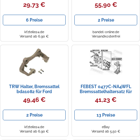
MOTORS 1877C-ASJFL
29,73 €
55,90 €
6 Preise
2 Preise
kfzteile24.de
bandel-online.de
Versand ab 6,90 €
Versandkostenfrei
TRW Halter, Bremssattel
FEBEST 0477C-NA4WFL
bda1082 für Ford
Bremssattelhaltersatz für
MITSUBISHI
49,46 €
41,23 €
2 Preise
13 Preise
kfzteile24.de
eBay
Versand ab 6,90 €
Versand ab 5,50 €