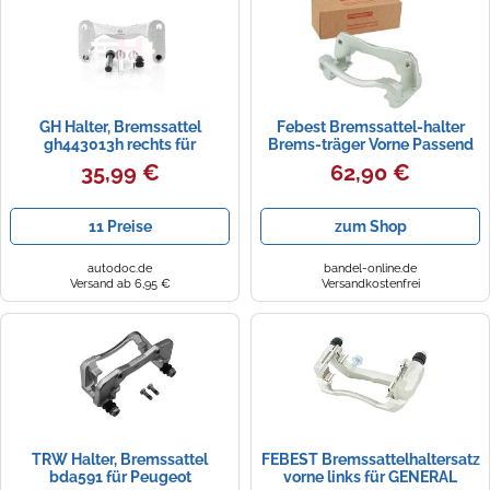
Zündkerzen
Navi Taschen
Winterreifen
Ölfilter
Navi-Zubehör
GH Halter, Bremssattel
Febest Bremssattel-halter
Navigationsgeräte
gh443013h rechts für
Brems-träger Vorne Passend
MITSUBISHI
Für Toyota Camry Isis
35,99 €
62,90 €
Navigationssoftware
Bremssattelhaltersatz: Febest:
0177cacv30f Nty: Hzpty018a
Toyota: 4772133130
Powercaps
11 Preise
zum Shop
autodoc.de
bandel-online.de
Versand ab 6,95 €
Versandkostenfrei
TRW Halter, Bremssattel
FEBEST Bremssattelhaltersatz
bda591 für Peugeot
vorne links für GENERAL