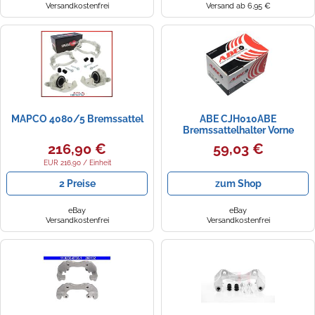
Versandkostenfrei
Versand ab 6,95 €
MAPCO 4080/5 Bremssattel
ABE CJH010ABE
Bremssattelhalter Vorne
Rechts für A3 Q2 Q3 LEON
216,90 €
59,03 €
KODIAQ I OCTAVIA
EUR 216,90 / Einheit
2 Preise
zum Shop
eBay
eBay
Versandkostenfrei
Versandkostenfrei