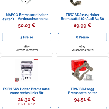
MAPCO Bremssattelhalter
TRW BDA1124 Halter
4923/1 – Vorderachse rechts –
Bremssattel für Audi A4 B8
passend für
Avant (8K5) 2007-2017 Links,
50,03 €
89,99 €
Audi/Seat/Skoda/VW/Cupra
Rechts, Vorderachse und
Andere Fahrzeuge
5 Preise
8 Preise
eBay
eBay
Versandkostenfrei
Versandkostenfrei
ESEN SKV Halter, Bremssattel
TRW BDA1095
vorne rechts links für
Bremssattelhalter
RENAULT ALPINE ALPINA
26,30 €
94,51 €
50SKV600
EUR 16,86 / kg