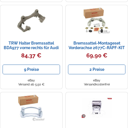
TRW Halter Bremssattel
Bremssattel-Montageset
BDA977 vorne rechts für Audi
Vorderachse 2677C-RAPF-KIT
Q5
FEBEST für SKODA VW
84,37 €
69,90 €
9 Preise
2 Preise
eBay
eBay
Versand ab 5,50 €
Versandkostenfrei