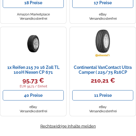
18 Preise
17 Preise
Amazon Marketplace
eBay
Versandkostenfrei
Versandkostenfrei
1x Reifen 215 70 16 Zoll TL
Continental VanContact Ultra
100H Nexen CP 671
Camper ( 225/75 R16CP
Sommerreifen
116/114R 8PR EVc )
95,73 €
210,21 €
EUR 95,73 / Einheit
40 Preise
11 Preise
eBay
eBay
Versandkostenfrei
Versandkostenfrei
Rechtswidrige Inhalte melden