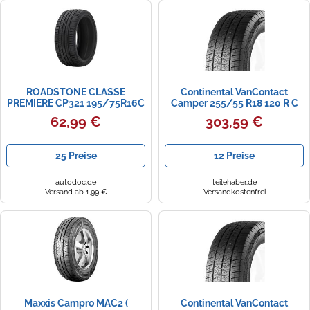
ROADSTONE CLASSE
Continental VanContact
PREMIERE CP321 195/75R16C
Camper 255/55 R18 120 R C
110Q BSW
62,99 €
303,59 €
25 Preise
12 Preise
autodoc.de
teilehaber.de
Versand ab 1,99 €
Versandkostenfrei
Maxxis Campro MAC2 (
Continental VanContact