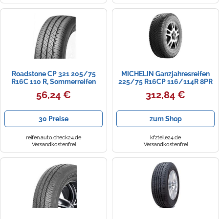
Roadstone CP 321 205/75
MICHELIN Ganzjahresreifen
R16C 110 R, Sommerreifen
225/75 R16CP 116/114R 8PR
- CrossClimate Camping
56,24 €
312,84 €
153813 R16
30 Preise
zum Shop
reifen.auto.check24.de
kfzteile24.de
Versandkostenfrei
Versandkostenfrei