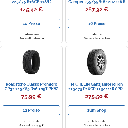
225/75 R16CP 118R )
Camper 255/55R18 120/118 R
C
145,42 €
267,32 €
10 Preise
16 Preise
reifen.com
atu.de
Versandkostenfrei
Versandkostenfrei
Roadstone Classe Premiere
MICHELIN Ganzjahresreifen
CP32 215/65 R16 109T PKW
215/75 R16CP 113/111R 8PR -
Sommerreifen Reifen
CrossClimate Camping
75,99 €
275,50 €
VOLKSWAGEN: Tiguan I,
559355 R16
Transporter 5 Bus, Multivan 5
(7HM, FORD: KUGA 2
12 Preise
zum Shop
11224RSC
autodoc.de
kfzteile24.de
Versand ab 1,99 €
Versandkostenfrei