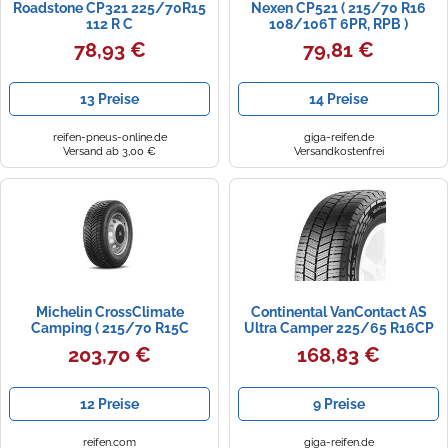
Roadstone CP321 225/70R15
Nexen CP521 ( 215/70 R16
112 R C
108/106T 6PR, RPB )
78,93 €
79,81 €
13 Preise
14 Preise
reifen-pneus-online.de
giga-reifen.de
Versand ab 3,00 €
Versandkostenfrei
Michelin CrossClimate
Continental VanContact AS
Camping ( 215/70 R15C
Ultra Camper 225/65 R16CP
109/107R 8PR )
112 R, Ganzjahresreifen
203,70 €
168,83 €
12 Preise
9 Preise
reifen.com
giga-reifen.de