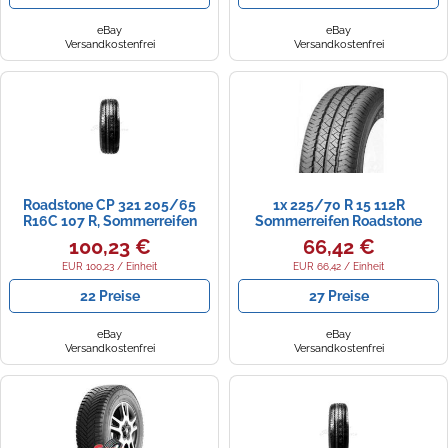
eBay
eBay
Versandkostenfrei
Versandkostenfrei
Roadstone CP 321 205/65
1x 225/70 R 15 112R
R16C 107 R, Sommerreifen
Sommerreifen Roadstone
Classe Premiere CP-321 |
100,23 €
66,42 €
63388
EUR 100,23 / Einheit
EUR 66,42 / Einheit
22 Preise
27 Preise
eBay
eBay
Versandkostenfrei
Versandkostenfrei