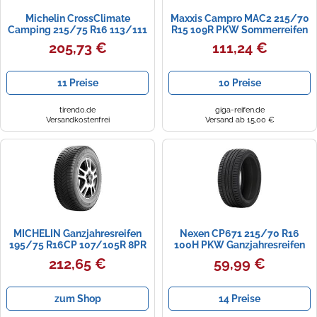
Michelin CrossClimate
Maxxis Campro MAC2 215/70
Camping 215/75 R16 113/111
R15 109R PKW Sommerreifen
R C
Reifen FIAT: Ducato III
205,73 €
111,24 €
Kastenwagen, Ducato III
Pritsche / Fahrgestell, Ducato
III Bus 42523493
11 Preise
10 Preise
tirendo.de
giga-reifen.de
Versandkostenfrei
Versand ab 15,00 €
MICHELIN Ganzjahresreifen
Nexen CP671 215/70 R16
195/75 R16CP 107/105R 8PR
100H PKW Ganzjahresreifen
- CrossClimate Camping
Reifen FORD: KUGA 2, Ranger
212,65 €
59,99 €
403300 R16
Mk3, KUGA 1, HYUNDAI:
Tucson, ix35, H-1 Travel, KIA:
Sportage III
zum Shop
14 Preise