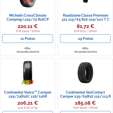
Michelin CrossClimate
Roadstone Classe Premiere
Camping ( 225/75 R16CP
321 215/65 R16 109/107 T C
116/114R 8PR )
220,11 €
81,72 €
EUR 234,16 / Einheit
EUR 81,72 / Einheit
11 Preise
29 Preise
eBay
eBay
Versandkostenfrei
Versandkostenfrei
Continental Vanco™ Camper
Continental VanContact
225/75R16C 118/116R
Camper 235/65R16 115/113 R
C
206,21 €
185,08 €
12.25 EUR/1.0 kg
EUR 185,08 / Einheit