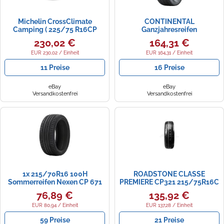
Michelin CrossClimate
CONTINENTAL
Camping ( 225/75 R16CP
Ganzjahresreifen
118R 8PR )
VANCONTACT CAMPER - 1x
230,02 €
164,31 €
215/70R15 CP 109R
EUR 230,02 / Einheit
EUR 164,31 / Einheit
11 Preise
16 Preise
eBay
eBay
Versandkostenfrei
Versandkostenfrei
1x 215/70R16 100H
ROADSTONE CLASSE
Sommerreifen Nexen CP 671
PREMIERE CP321 215/75R16C
id483525
116Q BSW
76,89 €
135,92 €
EUR 80,94 / Einheit
EUR 137,28 / Einheit
59 Preise
21 Preise