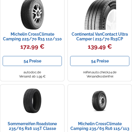
Zündkerzen
Navi Taschen
Winterreifen
Ölfilter
Navi-Zubehör
Michelin CrossClimate
Continental VanContact Ultra
Navigationsgeräte
Camping 225/70 R15 112/110
Camper ( 215/70 R15CP
R C
109/107R 8PR EVc )
172,99 €
139,49 €
Navigationssoftware
Powercaps
54 Preise
54 Preise
autodoc.de
reifen.auto.check24.de
Versand ab 1,99 €
Versandkostenfrei
Sommerreifen Roadstone
Michelin CrossClimate
235/65 R16 115T Classe
Camping 235/65 R16 115/113