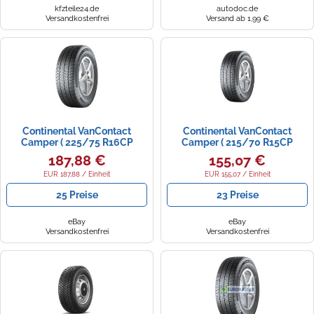
kfzteile24.de
autodoc.de
Versandkostenfrei
Versand ab 1,99 €
Continental VanContact
Continental VanContact
Camper ( 225/75 R16CP
Camper ( 215/70 R15CP
118/116R 10PR EVc )
109/107R 8PR EVc )
187,88 €
155,07 €
EUR 187,88 / Einheit
EUR 155,07 / Einheit
25 Preise
23 Preise
eBay
eBay
Versandkostenfrei
Versandkostenfrei