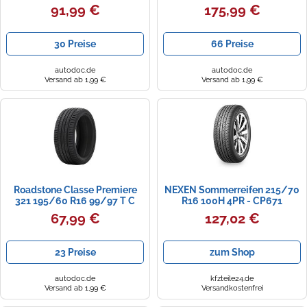
Premiere CP-321 | 051133
R C
91,99 €
175,99 €
30 Preise
66 Preise
autodoc.de
autodoc.de
Versand ab 1,99 €
Versand ab 1,99 €
Roadstone Classe Premiere
NEXEN Sommerreifen 215/70
321 195/60 R16 99/97 T C
R16 100H 4PR - CP671
17393nxk
67,99 €
127,02 €
23 Preise
zum Shop
autodoc.de
kfzteile24.de
Versand ab 1,99 €
Versandkostenfrei