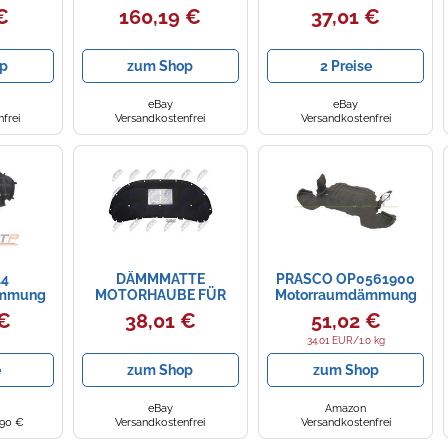
Schalldämmung
vorne
€
160,19 €
37,01 €
Isolierung Dämmmatte
Motorhaube PR8261945
p
zum Shop
2 Preise
eBay
eBay
frei
Versandkostenfrei
Versandkostenfrei
14
DÄMMMATTE
PRASCO OP0561900
ämmung
MOTORHAUBE FÜR
Motorraumdämmung
SKODA
Dämmmatte für
 €
38,01 €
51,02 €
Motorhaube
Fahrzeugfront 1,5kg
34.01 EUR/1.0 kg
e
zum Shop
zum Shop
eBay
Amazon
,90 €
Versandkostenfrei
Versandkostenfrei