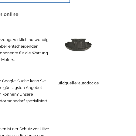
n online
hrzeugs wirklich notwendig
, aber entscheidenden
Komponente für die Wartung
 Motors.
lle Google-Suche kann Sie
Bildquelle:
autodoc.de
em günstigsten Angebot
hen können? Unsere
torradbedarf spezialisiert
n ist der Schutz vor Hitze.
raturen, die durch den