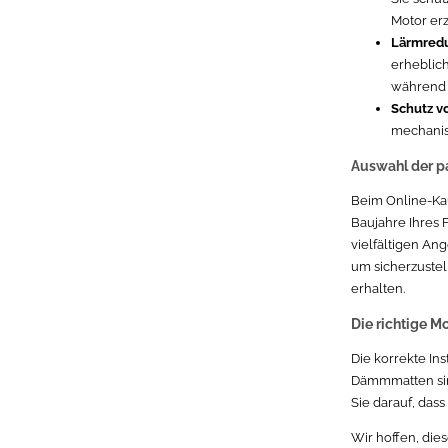
Motor er
Lärmredu
erheblich
während d
Schutz v
mechanis
Auswahl der 
Beim Online-Kau
Baujahre Ihres 
vielfältigen Ang
um sicherzustel
erhalten.
Die richtige 
Die korrekte Ins
Dämmmatten sin
Sie darauf, dass
Wir hoffen, di