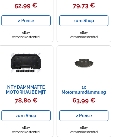
[Hersteller-Nr. 8816860]
für FORD
52,99 €
79,73 €
für Mercedes-Benz
2 Preise
zum Shop
eBay
eBay
Versandkostenfrei
Versandkostenfrei
NTY DÄMMMATTE
1x
MOTORHAUBE MIT
Motorraumdämmung
BEFESTIGUNG FÜR
DIEDERICHS 8860460
78,80 €
63,99 €
LAND ROVER RANGE
passend für NISSAN
ROVER SPORT II
zum Shop
2 Preise
eBay
eBay
Versandkostenfrei
Versandkostenfrei