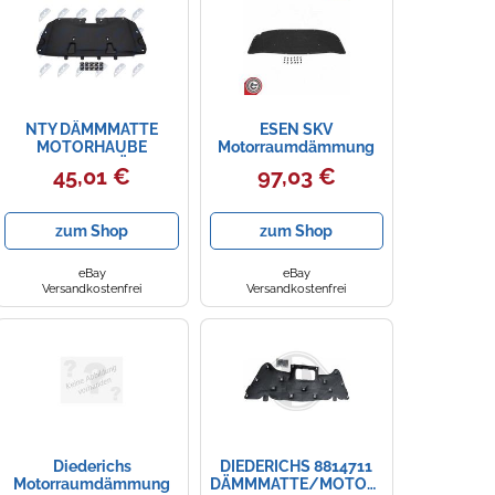
NTY DÄMMMATTE
ESEN SKV
MOTORHAUBE
Motorraumdämmung
MOTORRAUMDÄMMUNG
Motorhaube
45,01 €
97,03 €
MIT BEFESTIGUNG FÜR
Dämmmatte für Audi
FORD FOCUS III
A6 Avant 4B C5 4B2
zum Shop
zum Shop
eBay
eBay
Versandkostenfrei
Versandkostenfrei
Diederichs
DIEDERICHS 8814711
Motorraumdämmung
DÄMMMATTE/MOTORHAUBE