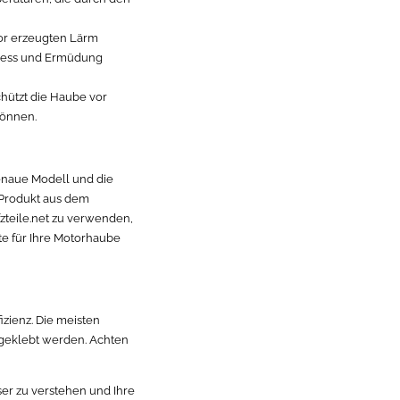
r erzeugten Lärm
Stress und Ermüdung
ützt die Haube vor
können.
genaue Modell und die
 Produkt aus dem
fzteile.net zu verwenden,
te für Ihre Motorhaube
izienz. Die meisten
geklebt werden. Achten
er zu verstehen und Ihre