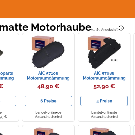
atte Motorhaube
(5.589 Angebote*)
toparts
AIC 57108
AIC 57088
ämmung
Motorraumdämmung
Motorraumdämmung
SKODA,
 €
48,90 €
52,90 €
AUDI
e
6 Preise
4 Preise
e
bandel-online.de
bandel-online.de
,95 €
Versandkostenfrei
Versandkostenfrei