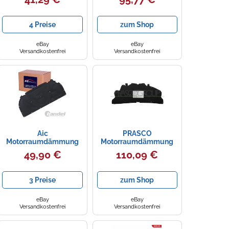
Dämmmatte passend
für Audi A4 8EC B7 8ED
4 Preise
zum Shop
eBay
eBay
Versandkostenfrei
Versandkostenfrei
Aic
PRASCO
Motorraumdämmung
Motorraumdämmung
[Hersteller-Nr. 57101]
Schalldämmung
49,90 €
110,09 €
für Audi
Isolierung Dämmmatte
Motorhaube PG4241945
3 Preise
zum Shop
eBay
eBay
Versandkostenfrei
Versandkostenfrei