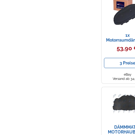
FGAITH
1x
Motorraumd
AIC 57113 pass
53,90
SEAT SKODA
3 Preis
eBay
Versand ab 34
DÄMMMAT
MOTORHAUB