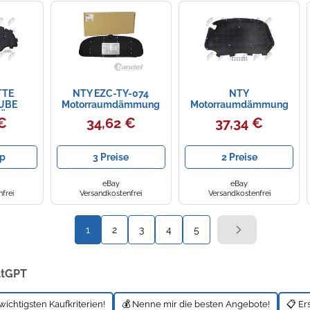
TE
NTY EZC-TY-074
NTY
UBE
Motorraumdämmung
Motorraumdämmung
DÄMMUNG
EZC-SK-034 mit
 €
34,62 €
37,34 €
Befestigungsmaterial
SMATERIAL
für Skoda Superb II
 A3
Kombi 3T5
p
3 Preise
2 Preise
eBay
eBay
frei
Versandkostenfrei
Versandkostenfrei
1
2
3
4
5
atGPT
wichtigsten Kaufkriterien!
💰 Nenne mir die besten Angebote!
📋 Er