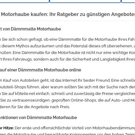
otorhaube kaufen: Ihr Ratgeber zu günstigen Angebote
it von Dämmmatte Motorhaube
n Sie sich schon gefragt, ob eine Dämmmatte für die Motorhaube Ihres Fa
t, mit diesem Mythos aufzuräumen und das Potenzial dieses oft übersehenen
thüllen. Eine Dämmmatte für die Motorhaube ist nicht nur eine wichtige 
 Ihres Fahrzeugs, sondern auch für die Sicherheit und Langlebigkeit Ihres
auf einer Dämmmatte Motorhaube online
Kauf von Autoteilen geht, ist das Internet Ihr bester Freund. Eine schne
Autoteil-Shops führen, aber warum sollten Sie sich mit der Suche nach d
ie auf kfzteile.net einfach, schnell und zuverlässig die Preise vergleic
t Sie zu vertrauenswürdigen, geprüften Online-Shops, die auf Auto- und Mo
tieren für Sie die Angebote nach Preis.
Funktionen von Dämmmatte Motorhaube
r Hitze:
Der erste und offensichtlichste Vorteil von Motorhaubendämmunge
tzen die Motorhaube und benachbarte Komponenten vor den hohen Tempe