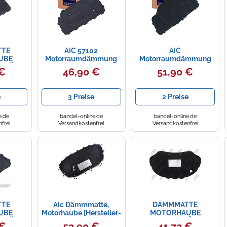
TE
AIC 57102
AIC
UBE
Motorraumdämmung
Motorraumdämmung
NDÄMMUNG
Motorhaube für BMW
 €
46,90 €
51,90 €
r VW
 CADDY
e
3 Preise
2 Preise
e.de
bandel-online.de
bandel-online.de
frei
Versandkostenfrei
Versandkostenfrei
TE
Aic Dämmmatte,
DÄMMMATTE
UBE
Motorhaube [Hersteller-
MOTORHAUBE
NDÄMMUNG
Nr. 57120] für VW
MOTORRAUMDÄMMUNG
 €
53,90 €
41,72 €