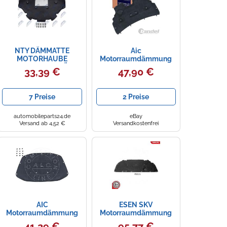
NTY DÄMMATTE
Aic
MOTORHAUBE
Motorraumdämmung
MOTORHAUBENDÄMMUNG
[Hersteller-Nr. 57098]
33,39 €
47,90 €
passend für BMW 3 |
für Ford
EZC-BM-358
7 Preise
2 Preise
automobileparts24.de
eBay
Versand ab 4,52 €
Versandkostenfrei
AIC
ESEN SKV
Motorraumdämmung
Motorraumdämmung
57110 Motorhaube
Motorhaube
41,29 €
95,77 €