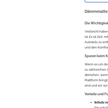
Dämmmatte M
Die Wichtigke
Vielleicht habe
ist. Es ist Zei
Autoteils zu en
und den Komfort
Sparen beim K
Wenn es um den 
zu zahlreichen 
abmühen, wenn S
Plattform bring
sind und wir sor
Vorteile und 
Schutz vo
Sie schü