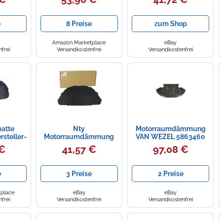
MATTE
FÜR VW CC PASSAT
BMW X1
e
8 Preise
zum Shop
Amazon Marketplace
eBay
frei
Versandkostenfrei
Versandkostenfrei
atte
Nty
Motorraumdämmung
steller-
Motorraumdämmung
VAN WEZEL 5863460
ür VW
[Hersteller-Nr. EZC-BM-
für VW, Motorhaube
 €
41,57 €
97,08 €
173] für BMW
e
3 Preise
2 Preise
place
eBay
eBay
frei
Versandkostenfrei
Versandkostenfrei