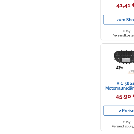
BMW
41,41 
zum Sho
eBay
Versandkosten
AIC 560
Motorraumd
45,90
2 Preis
eBay
Versand ab 34