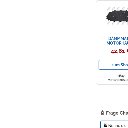
DÄMMMAT
MOTORHA
MOTORRAUM
42,61
MIT
BEFESTIGUNG
FÜR AUDI
zum Sho
eBay
Versandkosten
🤖 Frage Ch
🛍️ Nenne die 