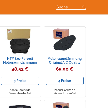
Suche
NTY Ezc-Ps-008
Motorraumdämmung
Motorraumdämmung
Original AIC Quality
vorne
Motorhaube von AIC
48,52 €
65,90 €
(57436)
Schalldämmung
Karosserie Dämpfung,
3 Preise
4 Preise
Motorraum, Dämpfung,
Dämmung,
Geräuschdämmung
bandel-online.de
bandel-online.de
Versandkostenfrei
Versandkostenfrei