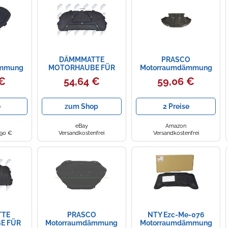
DÄMMMATTE
PRASCO
ämmung
MOTORHAUBE FÜR
Motorraumdämmung
end für
BMW
vg4001945 Motorhaube
 €
54,64 €
59,06 €
 VAG
für VW
e
zum Shop
2 Preise
eBay
Amazon
,90 €
Versandkostenfrei
Versandkostenfrei
TE
PRASCO
NTY Ezc-Me-076
E FÜR
Motorraumdämmung
Motorraumdämmung