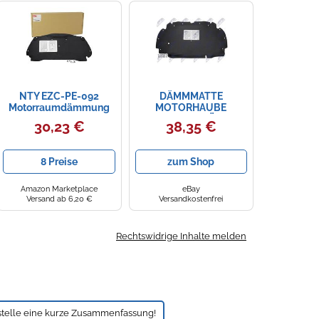
NTY EZC-PE-092
DÄMMMATTE
Motorraumdämmung
MOTORHAUBE
MOTORRAUMDÄMMUNG
30,23 €
38,35 €
FÜR CITROËN C5 II + III
8 Preise
zum Shop
Amazon Marketplace
eBay
Versand ab 6,20 €
Versandkostenfrei
Rechtswidrige Inhalte melden
stelle eine kurze Zusammenfassung!