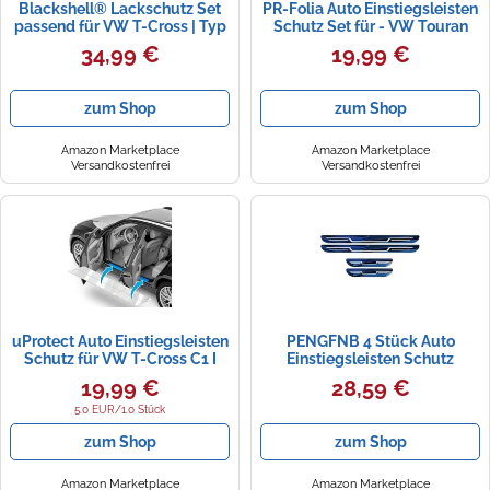
Blackshell® Lackschutz Set
PR-Folia Auto Einstiegsleisten
passend für VW T-Cross | Typ
Schutz Set für - VW Touran
C1 | 2018-2023 Transparent -
Cross Typ 1T/GP ab Bj. 2007-
34,99 €
19,99 €
passgenauer
2010 - TRANSPARENT
Ladekantenschutz,
Schutzfolie Autotür Zubehör
Einstiegsleisten inkl. Folierset
Lackschutzfolie Türschweller
zum Shop
zum Shop
Zierleisten
Amazon Marketplace
Amazon Marketplace
Versandkostenfrei
Versandkostenfrei
uProtect Auto Einstiegsleisten
PENGFNB 4 Stück Auto
Schutz für VW T-Cross C1 I
Einstiegsleisten Schutz
2019-2026 - Schutzfolie
Edelstahl für VW T-Cross C1 I
19,99 €
28,59 €
Autotür Zubehör Zierleisten
2019-2024 2025, Kratzfest
Lackschutzfolie Transparent
Türschweller Trittschutz
5.0 EUR/1.0 Stück
Abdeckung Schwellerleisten
zum Shop
zum Shop
Zubehör,D/Blue
Amazon Marketplace
Amazon Marketplace