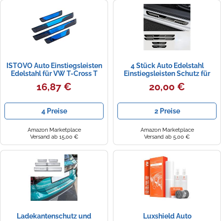
ISTOVO Auto Einstiegsleisten
4 Stück Auto Edelstahl
Edelstahl für VW T-Cross T
Einstiegsleisten Schutz für
Cross 2018-2023 2024,
VW T-Cross 2023 2024 2025,
16,87 €
20,00 €
Türschwelle Schutz Scuff
Edelstahl Aufkleber
Plate
Kantenschutz Styling Tuning
Türschwellenabdeckung
Zubehör(Black)
4 Preise
2 Preise
Willkommenspedal Anti
Kratzen Zubehör,A/Blue
Amazon Marketplace
Amazon Marketplace
Versand ab 15,00 €
Versand ab 5,00 €
Ladekantenschutz und
Luxshield Auto