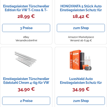
Einstiegsleisten Türschweller
HONGYANFA 5 Stück Auto
Edition für VW T-Cross & T-
Einstiegsleisten Schutz für
Roc Edelstahl Chrom 4x
VW T-Cross Bj. ab 2018,
28,99 €
18,42 €
Carbonfaser
Türschwellenleiste
Schwellenschutz Aufkleber
3 Preise
zum Shop
Kratzfest
eBay
Amazon Marketplace
Versandkostenfrei
Versand ab 6,99 €
Einstiegsleisten Türschweller
Luxshield Auto
Edelstahl Chrom 4-tlg für VW
Einstiegsleisten Schutz für
T-cross
VW T-Cross C1 I 2019-2026 -
34,90 €
34,99 €
Schutzfolie Autotür Zubehör
Zierleisten Lackschutzfolie
Carbon Schwarz
2 Preise
zum Shop