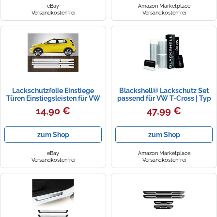
eBay
Amazon Marketplace
Versandkostenfrei
Versandkostenfrei
Lackschutzfolie Einstiege
Blackshell® Lackschutz Set
Türen Einstiegsleisten für VW
passend für VW T-Cross | Typ
T-Cross ab 2019
C1 | 2018-2023 Carbon Silber -
14,90 €
47,99 €
passgenauer
Ladekantenschutz,
Einstiegsleisten inkl. Folierset
zum Shop
zum Shop
eBay
Amazon Marketplace
Versandkostenfrei
Versandkostenfrei