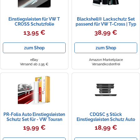
Einstiegsleisten für VW T
Blackshell® Lackschutz Set
CROSS Schutzfolie
passend für VW T-Cross | Typ
Transparent Extra Stark
C1 | 2018-2023 Matt Schwarz -
13,95 €
38,99 €
210µm
passgenauer
Ladekantenschutz,
Einstiegsleisten inkl. Folierset
zum Shop
zum Shop
eBay
Amazon Marketplace
Versand ab 2,95 €
Versandkostenfrei
PR-Folia Auto Einstiegsleisten
CDQSC 5 Stück
Schutz Set für - VW Touran
Einstiegsleisten Schutz Auto
Cross Typ 1T/GP2 ab Bj. 2011-
für VW T-Cross 2019-2023,
19,99 €
18,99 €
2015 - TRANSPARENT
Kohlefaser Türschweller
Schutzfolie Autotür Zubehör
Aufkleber Anti Scratch
Lackschutzfolie Türschweller
Türschwellenschutz