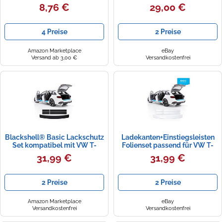
2024,Carbon Fiber
T-Cross ab 2019 Schutzleisten
8,76 €
29,00 €
Ladekantenschutz Schutzfolie
Lackschutz
Türschweller Schutzleiste
Lackschutzfolie(5
4 Preise
2 Preise
Stück),Black
Amazon Marketplace
eBay
Versand ab 3,00 €
Versandkostenfrei
Blackshell® Basic Lackschutz
Ladekanten+Einstiegsleisten
Set kompatibel mit VW T-
Folienset passend für VW T-
Cross | Typ C1 | 2018-2023
Cross 2018-2023 + Rakel
31,99 €
31,99 €
Matt Schwarz - passgenauer
Ladekantenschutz,
Einstiegsleisten inkl. Profi
2 Preise
2 Preise
Rakel
Amazon Marketplace
eBay
Versandkostenfrei
Versandkostenfrei