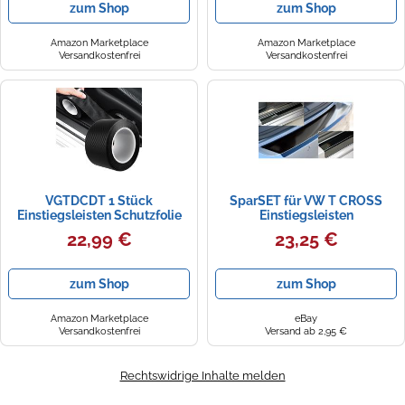
zum Shop
zum Shop
Zierleisten
Amazon Marketplace
Amazon Marketplace
Versandkostenfrei
Versandkostenfrei
VGTDCDT 1 Stück
SparSET für VW T CROSS
Einstiegsleisten Schutzfolie
Einstiegsleisten
Carbon für VW T-Cross LWB
Ladekantenschutz Schwarz
22,99 €
23,25 €
MK1-C11 2018-2024,
GLANZ
Lackschutzfolie Kratzfest
Türkantenschutz
zum Shop
zum Shop
Selbstklebend Auto Zubehör
Schwarz,10m
Amazon Marketplace
eBay
Versandkostenfrei
Versand ab 2,95 €
Rechtswidrige Inhalte melden