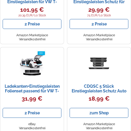
Einstiegsleisten für VW T-
Einstiegsleisten Schutz für
Cross Typ C1 ab Bj. 2018-,
VW T-Cross C1 I 2019-2026 -
101,95 €
29,99 €
Farbe:Silber
Schutzfolie Autotür Zubehör
Zierleisten Lackschutzfolie
20.39 EUR/1.0 Stück
7.5 EUR/1.0 Stück
Transparent
2 Preise
2 Preise
Amazon Marketplace
Amazon Marketplace
Versandkostenfrei
Versandkostenfrei
Ladekanten+Einstiegsleisten
CDQSC 5 Stück
Folienset passend für VW T-
Einstiegsleisten Schutz Auto
Cross 2018-2023 + Rakel
für VW T-Cross 2023 2024
31,99 €
18,99 €
2025, Kohlefaser Türschweller
Aufkleber Anti Scratch
Türschwellenschutz
2 Preise
zum Shop
eBay
Amazon Marketplace
Versandkostenfrei
Versandkostenfrei