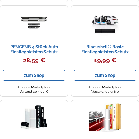
PENGFNB 4 Stück Auto
Blackshell® Basic
Einstiegsleisten Schutz
Einstiegsleisten Schutz
Edelstahl für VW T-Cross C1 I
kompatibel mit VW T-Cross |
28,59 €
19,99 €
2019-2024 2025, Kratzfest
Typ C1 | ab 2018 Matt Schwarz
Türschweller Trittschutz
- passgenaue Lackschutzfolie
Abdeckung Schwellerleisten
inkl. Profi Rakel
zum Shop
zum Shop
Zubehör,A/Black Titanium
Brushed
Amazon Marketplace
Amazon Marketplace
Versand ab 4,00 €
Versandkostenfrei