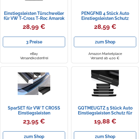
Einstiegsleisten Türschweller
PENGFNB 4 Stück Auto
für VW T-Cross T-Roc Amarok
Einstiegsleisten Schutz
Chrom Gebürstet 2x
Edelstahl für VW T-Cross C1 I
28,99 €
28,59 €
2019-2024 2025, Kratzfest
Türschweller Trittschutz
Abdeckung Schwellerleisten
3 Preise
zum Shop
Zubehör,C/Carbon Fiber
Texture
eBay
Amazon Marketplace
Versandkostenfrei
Versand ab 4,00 €
SparSET für VW T CROSS
GQTMEUGTZ 5 Stück Auto
Einstiegsleisten
Einstiegsleisten Schutz für
Ladekantenschutz Schwarz
VW Scirocco/Sharan/T-
23,95 €
19,88 €
Matt
Cross/T-ROC/Taro/Tiguan
2000-2023 20242025 2026,
Kohlefaser Auto
zum Shop
zum Shop
Türeinstiegsschutz