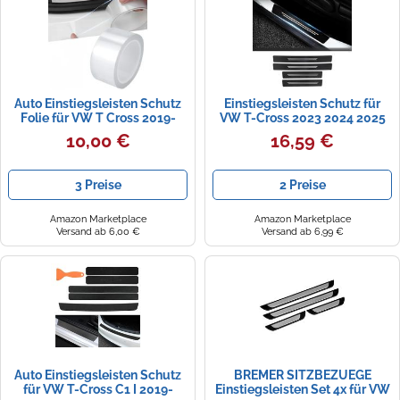
Zündkerzen
Navi Taschen
Winterreifen
Ölfilter
Navi-Zubehör
Auto Einstiegsleisten Schutz
Einstiegsleisten Schutz für
Navigationsgeräte
Folie für VW T Cross 2019-
VW T-Cross 2023 2024 2025
2023 2024 2025, Transparente
Zubehör, 4 Stück Carbon Folie
10,00 €
16,59 €
Navigationssoftware
Lackschutzfolie Trunk Door
Einstiegsschutz Auto
Sill Strip Lackschutzfolien
Schutzfolie Auto
Autotür,10m×5cm
Lackschutzfolie
Powercaps
3 Preise
2 Preise
Amazon Marketplace
Amazon Marketplace
Versand ab 6,00 €
Versand ab 6,99 €
Auto Einstiegsleisten Schutz
BREMER SITZBEZUEGE
für VW T-Cross C1 I 2019-
Einstiegsleisten Set 4x für VW