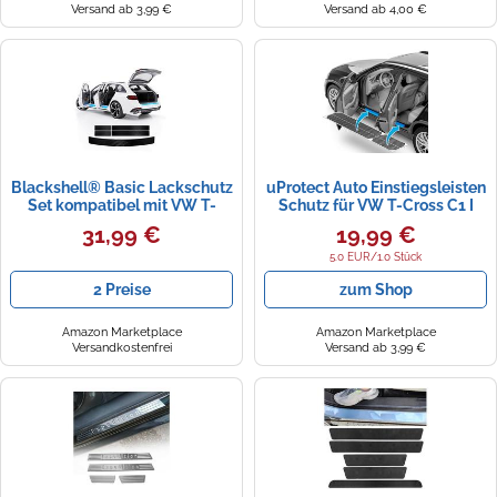
Versand ab 3,99 €
Versand ab 4,00 €
Blackshell® Basic Lackschutz
uProtect Auto Einstiegsleisten
Set kompatibel mit VW T-
Schutz für VW T-Cross C1 I
Cross | Typ C1 | ab 2023
2019-2026 - Schutzfolie
31,99 €
19,99 €
(Facelift) Carbon Matt -
Autotür Zubehör Zierleisten
passgenauer
Lackschutzfolie Carbon
5.0 EUR/1.0 Stück
Ladekantenschutz,
Schwarz
2 Preise
zum Shop
Einstiegsleisten inkl. Profi
Rakel
Amazon Marketplace
Amazon Marketplace
Versandkostenfrei
Versand ab 3,99 €