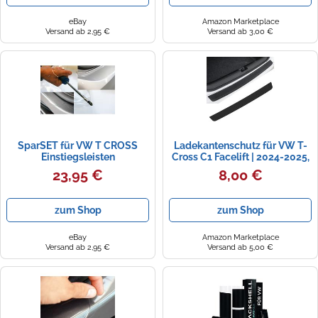
Aufkleber,Auto Türschweller
Schutz
eBay
Amazon Marketplace
Versand ab 2,95 €
Versand ab 3,00 €
SparSET für VW T CROSS
Ladekantenschutz für VW T-
Einstiegsleisten
Cross C1 Facelift | 2024-2025,
Ladekantenschutz
Kohlefaser Stoßstangenschutz
23,95 €
8,00 €
Transparent ExtraStark
inkl Anti Kratz Einstiegsleisten
Schutz Kantenschutz
Aufkleber
zum Shop
zum Shop
Heckstoßstangenschutz,Black
eBay
Amazon Marketplace
Versand ab 2,95 €
Versand ab 5,00 €