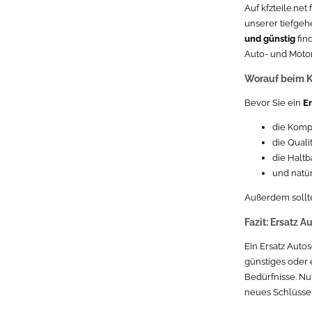
Auf kfzteile.net
unserer tiefgeh
und günstig
fin
Auto- und Motorr
Worauf beim Ka
Bevor Sie ein
Er
die Kompa
die Quali
die Haltb
und natür
Außerdem sollte
Fazit: Ersatz A
Ein Ersatz Autos
günstiges oder 
Bedürfnisse. Nu
neues Schlüsse