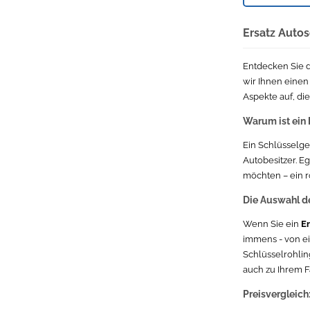
Opel Opel Tigra
Lancia Y
Renault
Ersatz Autos
BMW 3er
Opel Opel Combo
Fiat
Entdecken Sie 
wir Ihnen einen
Mitsubishi
BMW 5er
Aspekte auf, di
Warum ist ein 
Skoda Skoda Superb
Ford
Ein Schlüsselgeh
Opel Opel Meriva
Seat Alhambra
Autobesitzer. E
möchten – ein r
Opel Opel Astra
Die Auswahl de
Nissan
Wenn Sie ein
Er
immens - von ei
Schlüsselrohlin
auch zu Ihrem F
Preisvergleich