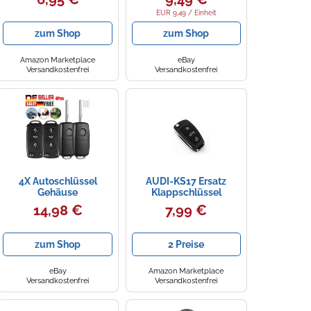
für C70 850 960 S70
Skoda Opel Astra J
V70 Schlüssel
EUR 9,49 / Einheit
Klappschlüssel Funk
zum Shop
zum Shop
Fernbedienung
Gehäuse Ersatz Neu
Amazon Marketplace
eBay
Versandkostenfrei
Versandkostenfrei
4X Autoschlüssel
AUDI-KS17 Ersatz
Gehäuse
Klappschlüssel
Klappschlüssel 3Tasten
Gehäuse für 3 Tasten
14,98 €
7,99 €
Ersatz für VW Skoda
Fernbedienung mit
Seat Golf DE
Rohling
tui
zum Shop
2 Preise
eBay
Amazon Marketplace
Versandkostenfrei
Versandkostenfrei