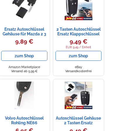
Ersatz Autoschlüssel
2 Tasten Autoschlüssel
Gehäuse für Mazda 2 3
Ersatz Klappschlüssel
5 6 CX7 CX9 RX8 MX5
Gehäuse für Opel Astra
9,89 €
9,49 €
MPV Demio, 2 Tasten
J VW Skoda
Schlüsselrohling ohne
EUR 9,49 / Einheit
Elektronik,
zum Shop
zum Shop
Fernbedienung Hülle
mit CR1620 Halterung,
inkl. ungeschnittenem
Amazon Marketplace
eBay
Schlüsselbart
Versand ab 5,99 €
Versandkostenfrei
Volvo Autoschlüssel
Autoschlüssel Gehäuse
Rohling NE66
2 Tasten Ersatz
Schlüsselrohling Bart
Klappschlüssel für VW
6,95 €
9,49 €