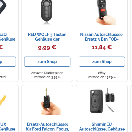
satz
RED WOLF 3 Tasten
Nissan Autoschlüssel-
 Gehäuse
Gehäuse der
Ersatz 3 Btn FOB-
el für
Fernbedienung
Gehäuse AONI-CB09,
€
9,99 €
11,84 €
E70 E90
Schlüsselgehäuse für
RPKNI-KS04 Tiida,...
Peugeot Boxer Citroen
Jumper FIAT 500
p
zum Shop
zum Shop
Ducato Doblo
Autoschlüssel
Amazon Marketplace
eBay
frei
Versand ab 3,99 €
Versand ab 15,29 €
AUX
Ersatz-Autoschlüssel
ShnminEU
 Gehäuse
für Ford Falcon, Focus,
Autoschlüssel Gehäuse