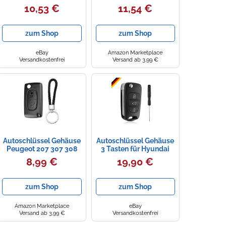
Für Hyundai Tucson
Autoschlüsselgehäuse,
10,53 €
11,54 €
Elantra
Ersatz-Autoschlüssel-
Abdeckung,
kompatibel mit BMW
zum Shop
zum Shop
E90 E91 E92 E84 E60
E61 E70 E71 E72 (ohne
Batterie)
eBay
Amazon Marketplace
Versandkostenfrei
Versand ab 3,99 €
Autoschlüssel Gehäuse
Autoschlüssel Gehäuse
Peugeot 207 307 308
3 Tasten für Hyundai
407 607 807 Citroen
Kia langlebiges
8,99 €
19,90 €
DS3 DS4 C2 C3
Kunststoff Ersatz
zum Shop
zum Shop
Amazon Marketplace
eBay
Versand ab 3,99 €
Versandkostenfrei