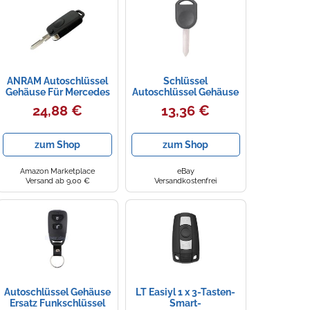
ANRAM Autoschlüssel
Schlüssel
Gehäuse Für Mercedes
Autoschlüssel Gehäuse
Benz W168 W124
Uncut Blade Remote
24,88 €
13,36 €
W202 W203 ACE ML C
Key Fob Ersatz für
CL S SL SEL SLK
2000-2013
E113,Auto Schlüssel
zum Shop
zum Shop
Fernbedienung
Autoschlüssel Gehäuse
Ersatzgehäuse
Amazon Marketplace
eBay
Autoschlüssel,C
Versand ab 9,00 €
Versandkostenfrei
Autoschlüssel Gehäuse
LT Easiyl 1 x 3-Tasten-
Ersatz Funkschlüssel
Smart-