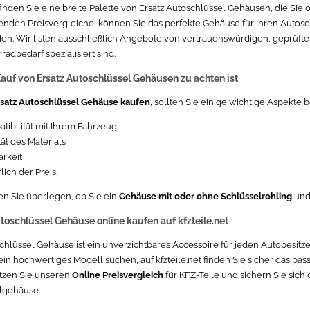
 finden Sie eine breite Palette von Ersatz Autoschlüssel Gehäusen, die Sie
enden Preisvergleiche, können Sie das perfekte Gehäuse für Ihren Autosc
den. Wir listen ausschließlich Angebote von vertrauenswürdigen, geprüfte
adbedarf spezialisiert sind.
uf von Ersatz Autoschlüssel Gehäusen zu achten ist
satz Autoschlüssel Gehäuse kaufen
, sollten Sie einige wichtige Aspekte
tibilität mit Ihrem Fahrzeug
tät des Materials
arkeit
lich der Preis.
n Sie überlegen, ob Sie ein
Gehäuse mit oder ohne Schlüsselrohling
un
utoschlüssel Gehäuse online kaufen auf kfzteile.net
chlüssel Gehäuse ist ein unverzichtbares Accessoire für jeden Autobesitzer
ein hochwertiges Modell suchen, auf kfzteile.net finden Sie sicher das pas
tzen Sie unseren
Online Preisvergleich
für KFZ-Teile und sichern Sie sich 
lgehäuse.