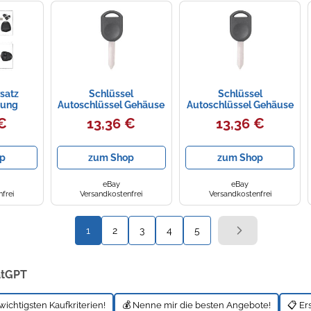
rsatz
Schlüssel
Schlüssel
nung
Autoschlüssel Gehäuse
Autoschlüssel Gehäuse
 Gehäuse
Uncut Blade Remote
Uncut Blade Remote
 €
13,36 €
13,36 €
Pajero M
Key Fob Ersatz für
Key Fob Ersatz für
2000-2013
2000-2013
p
zum Shop
zum Shop
eBay
eBay
frei
Versandkostenfrei
Versandkostenfrei
1
2
3
4
5
atGPT
wichtigsten Kaufkriterien!
💰 Nenne mir die besten Angebote!
📋 Er