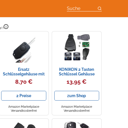
Suche
e*)
Ersatz
KONIKON 2 Tasten
Schlüsselgehäuse mit
Schlüssel Gehäuse
1Taste Autoschlüssel
Ersatz Funk
8,70 €
13,95 €
Klappschlüssel
Fernbedienun mit 2X
Schlüssel Chiavi mit
Mikrotaster
Rohlingtyp HU44
Autoschlüssel Neu
2 Preise
zum Shop
Fernbedienung
passend für Mercedes
Funkschlüssel Gehäuse
Benz A B C E G S Klasse
ohne Elektronik INION
CLK SLK
Amazon Marketplace
Amazon Marketplace
MB (KS02no
Versandkostenfrei
Versandkostenfrei