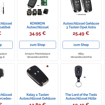
chlüssel
KONIKON
Autoschlüssel Gehäuse
atibel
Autoschlüssel
3 Tasten Opel Astra
500C 500
Fernbedienung 3
Insignia Mokka Zafira
€
34,95 €
25,49 €
 Grande
Tasten Klappschlüssel
Ersatz
da Bravo
434 MHz Gehäuse
Fiorino
Ersatz VW Volkswagen
p
zum Shop
zum Shop
ilo Auto
Seat Skoda Passat Golf
häuse
Polo 1J0959753DA Neu
 Ersatz
place
Amazon Marketplace
eBay
el
99 €
Versandkostenfrei
Versandkostenfrei
chlüssel
Kelay 2 Tasten
The Lord of the Tools
ercedes-
Autoschlüssel Gehäuse
Autoschlüssel Hülle
 C E S
Fernbedienung Ersatz
Fernbedienung
€
12,80 €
10,49 €