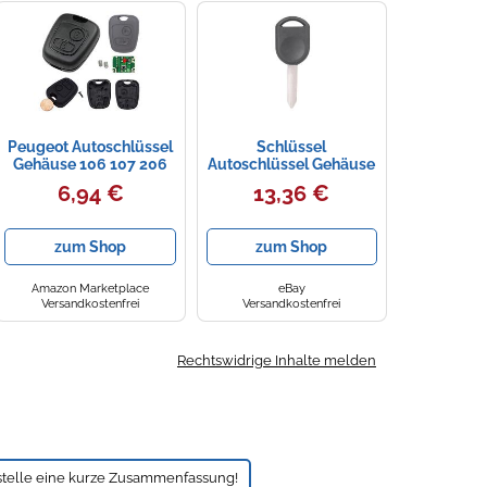
Peugeot Autoschlüssel
Schlüssel
Gehäuse 106 107 206
Autoschlüssel Gehäuse
207 306 307 Boxer
Uncut Blade Remote
6,94 €
13,36 €
EXPERT + 2X Taster
Key Fob Ersatz für
Mikrotaster Neu
2000-2013
zum Shop
zum Shop
Amazon Marketplace
eBay
Versandkostenfrei
Versandkostenfrei
Rechtswidrige Inhalte melden
stelle eine kurze Zusammenfassung!