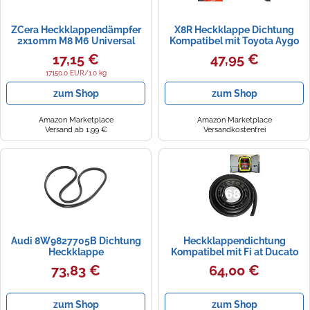
ZCera Heckklappendämpfer
X8R Heckklappe Dichtung
2x10mm M8 M6 Universal
Kompatibel mit Toyota Aygo
Stecker Ball Schraube Bolzen
Citroen C1 Peugeot 107
17,15 €
47,95 €
Pin Mit Dichtung Mutter Für
Frühling Lift Unterstützt
17150.0 EUR/1.0 kg
Gasfeder Dämpfer
zum Shop
zum Shop
Heckklappe(Inner M8)
Amazon Marketplace
Amazon Marketplace
Versand ab 1,99 €
Versandkostenfrei
Audi 8W9827705B Dichtung
Heckklappendichtung
Heckklappe
Kompatibel mit Fi at Ducato
Kofferraumdichtung
Dichtung Heckklappe
73,83 €
64,00 €
Dichtgummi Kofferraum
Gummidichtung Bus Kasten
Heckklappendichtung
Hecktür 2007-2017
Gummidichtung *** nur für
zum Shop
zum Shop
Avant ***