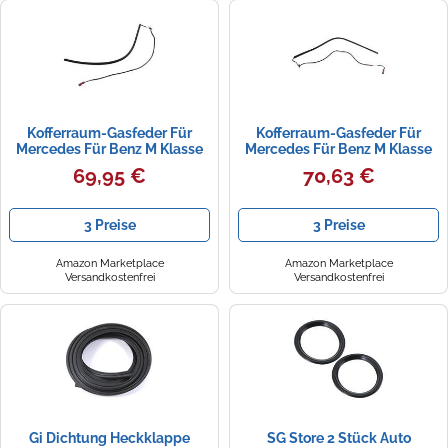
Kofferraum-Gasfeder Für
Kofferraum-Gasfeder Für
Mercedes Für Benz M Klasse
Mercedes Für Benz M Klasse
W164 ML Auto Boot Tür Anti-
W164 ML Auto Boot Tür Anti-
69,95 €
70,63 €
Pinch Streifen Heckklappe
Pinch Streifen Heckklappe
Dichtung Sensor-ABNF
Dichtung Sensor-ABNF
Heckklappendämpfer
Heckklappendämpfer
3 Preise
3 Preise
Gasfeder(Hinten links)
Gasfeder(Hinten rechts)
Amazon Marketplace
Amazon Marketplace
Versandkostenfrei
Versandkostenfrei
Gi Dichtung Heckklappe
SG Store 2 Stück Auto