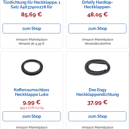
Türdichtung für Heckklappe, 1
Drfeify Hardtop-
Satz A4637400278 für
Heckklappen-
Mercedes-Benz W463 G-
Glasverkleidungsdichtung,
85,69 €
48,05 €
Klasse Ersatz ABS-
Gummi-Dichtungsstreifen-
Metallmaterial Schwarz Auto
Dichtung, Ersatz für JK 2007
Trim Dichtung für
2010, Stoßdämpfung,
zum Shop
zum Shop
Fahrzeugwartung
Einfache Installation,
Verwendung der Hinteren
Heckklappe
Amazon Marketplace
Amazon Marketplace
Versand ab 5,39 €
Versandkostenfrei
Kofferraumschloss
Doo Engy
Heckklappe Luke
Heckklappendichtung
Kofferraumdeckel
Dichtung Heckklappe
9,99 €
37,99 €
Schlossdichtung Gummiring
Gummidichtung Ersatzteil für
Dichtung Heckklappenschloß
Transporter T4 1990-2003
999.0 EUR/1.0 kg
Schloss Schwarz Für VW
zum Shop
zum Shop
Passat Scirocco 2 Jetta MK1
Golf Polo Santana 161827527
Amazon Marketplace
Amazon Marketplace