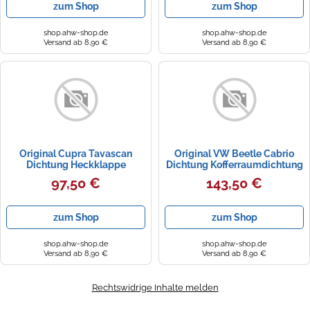
zum Shop
zum Shop
shop.ahw-shop.de
shop.ahw-shop.de
Versand ab 8,90 €
Versand ab 8,90 €
Original Cupra Tavascan
Original VW Beetle Cabrio
Dichtung Heckklappe
Dichtung Kofferraumdichtung
Kofferraumdichtung
Heckklappe Gummidichtung
97,50 €
143,50 €
Heckklappendichtung
5C3827705C9B9
11H827705A
zum Shop
zum Shop
shop.ahw-shop.de
shop.ahw-shop.de
Versand ab 8,90 €
Versand ab 8,90 €
Rechtswidrige Inhalte melden