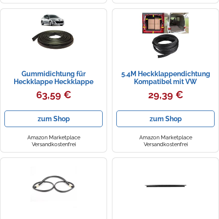
Gummidichtung für
5.4M Heckklappendichtung
Heckklappe Heckklappe
Kompatibel mit VW
Dichtung Ersatz für 207 HB
Transporter T4
63,59 €
29,39 €
(2006-2014)
Rahmendichtung Transporter
Gummidichtung
Heckklappendichtung
zum Shop
zum Shop
Dichtung Heckklappe Auto
Türdichtung Rahmendichtung
721827705B
Amazon Marketplace
Amazon Marketplace
Versandkostenfrei
Versandkostenfrei