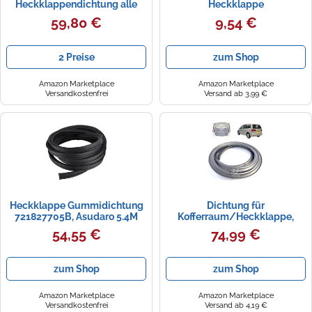
Heckklappendichtung alle
Heckklappe
Modelle 8185500400
Kofferraumdeckel Schloss
59,80 €
9,54 €
Knopf Dichtung Ersatzteil
16182752701C Kompatibel
mit VW Kompatibel mit Golf
2 Preise
zum Shop
Mk1 Kompatibel mit Passat
Schwarz
Amazon Marketplace
Amazon Marketplace
Versandkostenfrei
Versand ab 3,99 €
Heckklappe Gummidichtung
Dichtung für
721827705B, Asudaro 5.4M
Kofferraum/Heckklappe,
Auto Tür Dichtung Streifen
Ersatz für VW Touran 1T (2.
54,55 €
74,99 €
Dichtung Tür Ersatz
Facelift) (2010-2015)
Heckklappendichtung
1T0827705
Dichtung Kompatibel für
zum Shop
zum Shop
Transporter Alle T4 Modelle
Schwarz
Amazon Marketplace
Amazon Marketplace
Versandkostenfrei
Versand ab 4,19 €