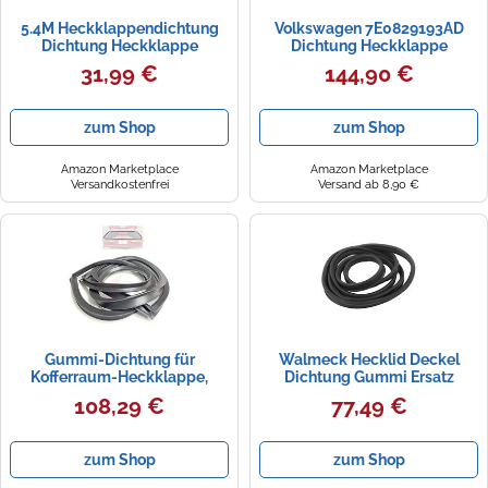
5.4M Heckklappendichtung
Volkswagen 7E0829193AD
Dichtung Heckklappe
Dichtung Heckklappe
Kompatibel für VW
Kofferraumdichtung
31,99 €
144,90 €
Transporter T4
Heckklappendichtung
Gummidichtung Alle Modelle
Gummidichtung Dichtgummi
Bus Kasten 721827705B Auto
*** nur für Heckklappe mit PR-
zum Shop
zum Shop
Türdichtung
Codes 6U2/A9X/3RP ***
Amazon Marketplace
Amazon Marketplace
Versandkostenfrei
Versand ab 8,90 €
Gummi-Dichtung für
Walmeck Hecklid Deckel
Kofferraum-Heckklappe,
Dichtung Gummi Ersatz
Ersatz für 5er-Serie E28 1981-
Mercedes W201 190 190e
108,29 €
77,49 €
1988, 51711889473
190d Heckklappe Kofferraum
Schwanzdichtung Dichtung
Ladungsbereich
zum Shop
zum Shop