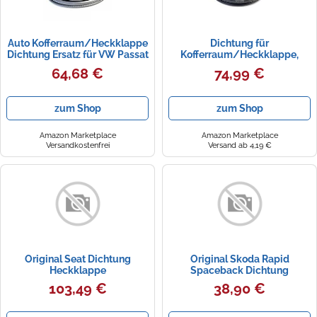
Auto Kofferraum/Heckklappe
Dichtung für
Dichtung Ersatz für VW Passat
Kofferraum/Heckklappe,
(1998-2005) 3B9827705C
Ersatz für VW Corrado (MK1)
64,68 €
74,99 €
1988-2005, 535827705B
zum Shop
zum Shop
Amazon Marketplace
Amazon Marketplace
Versandkostenfrei
Versand ab 4,19 €
Original Seat Dichtung
Original Skoda Rapid
Heckklappe
Spaceback Dichtung
Kofferraumdichtung
Heckklappe
103,49 €
38,90 €
Heckklappendichtung
Kofferraumdichtung
575827705A9B9
Heckklappendichtung
5JJ827705G