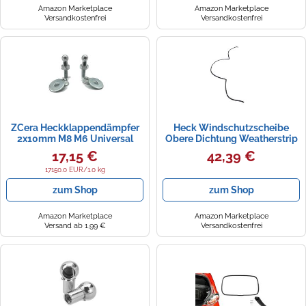
Amazon Marketplace
Amazon Marketplace
Versandkostenfrei
Versandkostenfrei
ZCera Heckklappendämpfer
Heck Windschutzscheibe
2x10mm M8 M6 Universal
Obere Dichtung Weatherstrip
Stecker Ball Schraube Bolzen
51317061970 Gummi -
17,15 €
42,39 €
Pin Mit Dichtung Mutter Für
Heckklappe Obere
Frühling Lift Unterstützt
Fensterstreifenverkleidung für
17150.0 EUR/1.0 kg
Gasfeder Dämpfer
E90 335xi Limousine E92
zum Shop
zum Shop
Heckklappe(M6)
Amazon Marketplace
Amazon Marketplace
Versand ab 1,99 €
Versandkostenfrei