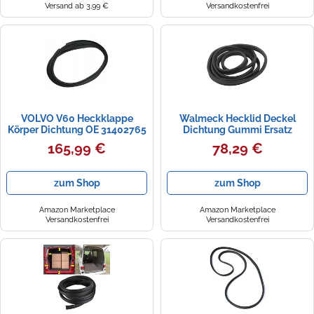
Versand ab 3,99 €
Versandkostenfrei
VOLVO V60 Heckklappe
Walmeck Hecklid Deckel
Körper Dichtung OE 31402765
Dichtung Gummi Ersatz
Mercedes W201 190 190e
165,99 €
78,29 €
190d Heckklappe Kofferraum
Schwanzdichtung Dichtung
Ladungsbereich
zum Shop
zum Shop
Amazon Marketplace
Amazon Marketplace
Versandkostenfrei
Versandkostenfrei