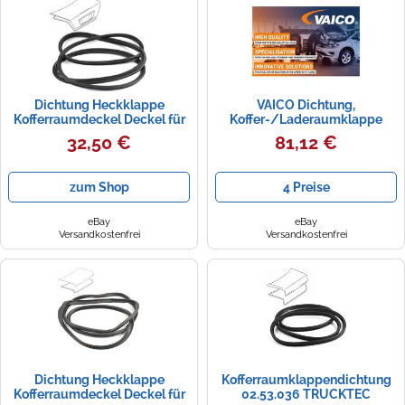
Zündkerzen
Navi Taschen
Winterreifen
Ölfilter
Navi-Zubehör
Dichtung Heckklappe
VAICO Dichtung,
Navigationsgeräte
Kofferraumdeckel Deckel für
Koffer-/Laderaumklappe
Mercedes-Benz W140 S-
Original Qualität für
32,50 €
81,12 €
Navigationssoftware
Klasse
MERCEDES-BENZ V30-1561
Powercaps
zum Shop
4 Preise
eBay
eBay
Versandkostenfrei
Versandkostenfrei
Dichtung Heckklappe
Kofferraumklappendichtung
Kofferraumdeckel Deckel für
02.53.036 TRUCKTEC