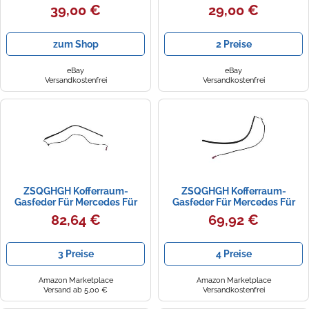
Mercedes W126 S-Klasse SE
AUTOMOTIVE für MERCEDES-
39,00 €
29,00 €
SEL
BENZ 190
zum Shop
2 Preise
eBay
eBay
Versandkostenfrei
Versandkostenfrei
ZSQGHGH Kofferraum-
ZSQGHGH Kofferraum-
Gasfeder Für Mercedes Für
Gasfeder Für Mercedes Für
Benz M Klasse W164 ML Auto
Benz M Klasse W164 ML Auto
82,64 €
69,92 €
Boot Tür Anti-Pinch Streifen
Boot Tür Anti-Pinch Streifen
Heckklappe Dichtung Sensor-
Heckklappe Dichtung Sensor-
ABNF Gasdruckfeder
ABNF Gasdruckfeder
3 Preise
4 Preise
Heckklappe(Hinten rechts)
Heckklappe(Hinten Links)
Amazon Marketplace
Amazon Marketplace
Versand ab 5,00 €
Versandkostenfrei