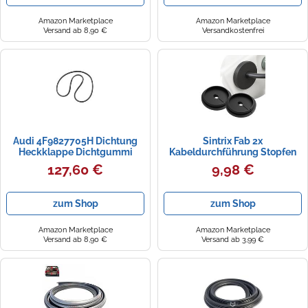
Amazon Marketplace
Amazon Marketplace
Versand ab 8,90 €
Versandkostenfrei
Audi 4F9827705H Dichtung
Sintrix Fab 2x
Heckklappe Dichtgummi
Kabeldurchführung Stopfen
Kofferraumklappe, für A6 (C6
Dichtung Ø 35 mm - passend
127,60 €
9,98 €
4F) Avant
für Audi 80 100 A4 B5 A6 C4
S4 Heckklappe Kofferraum -
elastische Gummitülle
zum Shop
zum Shop
kompatibel mit 893862113 /
893971726A (Für Ø ca. 35 mm)
Amazon Marketplace
Amazon Marketplace
Versand ab 8,90 €
Versand ab 3,99 €