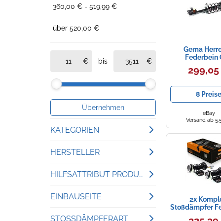
360,00 € - 519,99 €
über 520,00 €
Gema Herre
Federbein
bis
352294C07 – vo
299,05
Nissan QASH
QASHQAI 
(links/rec
8 Preis
Übernehmen
eBay
Versand ab 5,
KATEGORIEN
Stoßdämpfer
HERSTELLER
Gema Herrerías
Radaufhängungen
HILFSATTRIBUT PRODUKTTYP
MaXgear
Fahrwerksfedern
Stoßdämpfer
EINBAUSEITE
2x Kompl
Stoßdämpfer F
Bestprice
Satz Vorne für
Motorrad Fahrwerke
Federbein
Vorderachse
STOSSDÄMPFERART
225,39