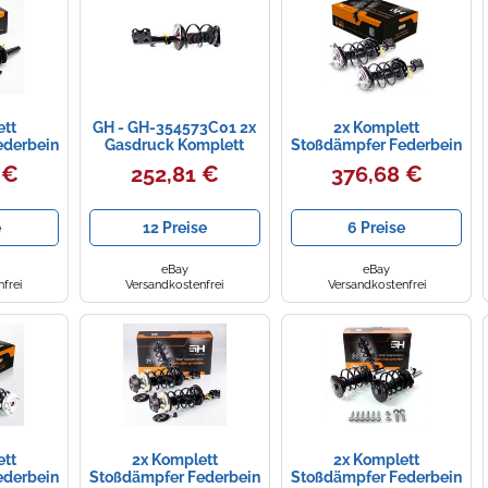
ett
GH - GH-354573C01 2x
2x Komplett
ederbein
Gasdruck Komplett
Stoßdämpfer Federbein
 Audi TT
zusammengebaut
Satz Vorne für Kia Ceed
 €
252,81 €
376,68 €
0TFSI
Federbein Vorne
2014-2015 1.4-1.6
(Rechts und Links)
Stoßdämpfer
e
12 Preise
6 Preise
eBay
eBay
frei
Versandkostenfrei
Versandkostenfrei
ett
2x Komplett
2x Komplett
ederbein
Stoßdämpfer Federbein
Stoßdämpfer Federbein