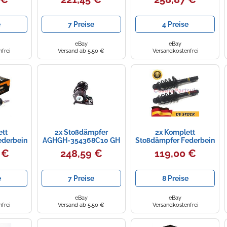
 DCi 1.6
Fox 5Z1 5Z3 1.4
Opel
e
7 Preise
4 Preise
eBay
eBay
frei
Versand ab 5,50 €
Versandkostenfrei
ett
2x Stoßdämpfer
2x Komplett
ederbein
AGHGH-354368C10 GH
Stoßdämpfer Federbein
r BMW X1
Satz Vorne für AUDI A3
 €
248,59 €
119,00 €
DRIVE
8L 96-03 1.8/1.9TDI
e
7 Preise
8 Preise
eBay
eBay
frei
Versand ab 5,50 €
Versandkostenfrei