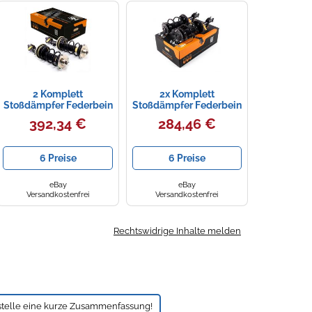
2 Komplett
2x Komplett
Stoßdämpfer Federbein
Stoßdämpfer Federbein
Satz Vorne für Alfa
Satz Vorne für Corolla
392,34 €
284,46 €
Romeo 146 1997-
Verso 01- 1.6/1.8VVT-I
1.4,1.6,1.7
6 Preise
6 Preise
eBay
eBay
Versandkostenfrei
Versandkostenfrei
Rechtswidrige Inhalte melden
stelle eine kurze Zusammenfassung!