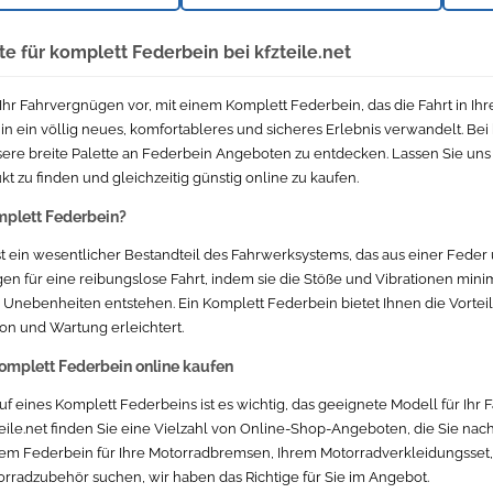
 für komplett Federbein bei kfzteile.net
h Ihr Fahrvergnügen vor, mit einem Komplett Federbein, das die Fahrt in I
n ein völlig neues, komfortableres und sicheres Erlebnis verwandelt. Bei k
nsere breite Palette an Federbein Angeboten zu entdecken. Lassen Sie uns
t zu finden und gleichzeitig günstig online zu kaufen.
mplett Federbein?
st ein wesentlicher Bestandteil des Fahrwerksystems, das aus einer Fede
rgen für eine reibungslose Fahrt, indem sie die Stöße und Vibrationen mini
Unebenheiten entstehen. Ein Komplett Federbein bietet Ihnen die Vorteil
tion und Wartung erleichtert.
Komplett Federbein online kaufen
f eines Komplett Federbeins ist es wichtig, das geeignete Modell für Ihr
teile.net finden Sie eine Vielzahl von Online-Shop-Angeboten, die Sie nach
em Federbein für Ihre Motorradbremsen, Ihrem Motorradverkleidungsset,
rradzubehör suchen, wir haben das Richtige für Sie im Angebot.