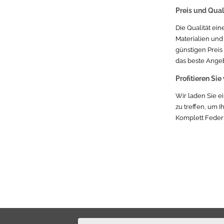
Subaru Subaru Outback
Preis und Qual
Subaru Subaru Legacy
Die Qualität ei
Materialien und
Skoda Skoda Octavia
günstigen Preis
das beste Ange
Volkswagen VW Golf VW Golf 5
Profitieren Si
Land-Rover
Wir laden Sie e
zu treffen, um 
Rover
Komplett Federb
Dacia
Mazda Mazda 3
Opel Opel Corsa
Volkswagen VW Golf
Skoda Skoda Fabia