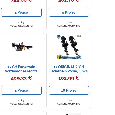
Kasten F7 2.5 CDTi
4 Preise
5 Preise
eBay
eBay
Versandkostenfrei
Versandkostenfrei
2x GH Federbein
1x ORIGINAL® GH
vorderachse rechts
Federbein Vorne, Links,
links für Volvo V50 MW
Rechts für Ford FOCUS
409,33 €
102,99 €
1.6 D2 C30 544
III Turnier
4 Preise
16 Preise
eBay
eBay
Versandkostenfrei
Versandkostenfrei