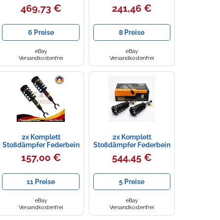
Satz Vorne für VW Polo
469,73 €
241,46 €
17- 1.5TSI-2.0GTI Sport
6 Preise
8 Preise
eBay
eBay
Versandkostenfrei
Versandkostenfrei
2x Komplett
2x Komplett
Stoßdämpfer Federbein
Stoßdämpfer Federbein
Satz Vorne für Audi A6
Satz Vorne für
157,00 €
544,45 €
Quattro 1997- 2.5 V6TDi
PajeroSPORT 3
08.2015-2.4 DI-D
11 Preise
5 Preise
eBay
eBay
Versandkostenfrei
Versandkostenfrei