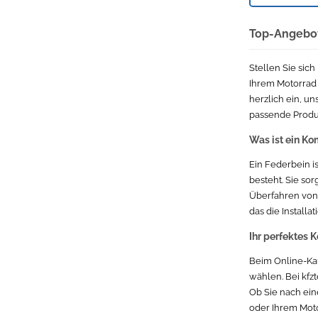
BMW 3er
Top-Angebote
Suzuki Suzuki Swift
Stellen Sie sic
Opel Opel Astra
Ihrem Motorrad i
herzlich ein, u
Volkswagen VW Golf VW Golf 6
passende Produk
BMW BMW X5
Was ist ein Ko
Lancia
Ein Federbein i
besteht. Sie so
Renault Renault Megane
Überfahren von 
das die Installa
Renault Renault Laguna
Ihr perfektes 
Mercedes-Benz Mercedes-Benz C-Klasse
Beim Online-Kau
wählen. Bei kfz
Audi Audi TT
Ob Sie nach ein
oder Ihrem Moto