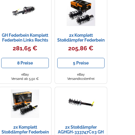
GH Federbein Komplett
2x Komplett
Federbein Links Rechts
Stoßdämpfer Federbein
Vorne Vorne links Vorne
Satz Vorne für Mazda
281,65 €
205,86 €
rechts
Premacy (CP) 1999-
2.0TD
8 Preise
5 Preise
eBay
eBay
Versand ab 5,50 €
Versandkostenfrei
2x Komplett
2x Stoßdämpfer
Stoßdämpfer Federbein
AGHGH-333747C03 GH