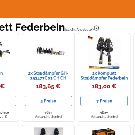
tt Federbein
(12.584 Angebote*)
in
2x Stoßdämpfer GH-
2x Komplett
353477C01 GH GH
Stoßdämpfer Federbein
Satz Vorne für BMW X3
 €
183,65 €
183,00 €
E83 2004- 2.0d 2.5 3.0
e
5 Preise
7 Preise
place
eBay
eBay
,70 €
Versandkostenfrei
Versandkostenfrei