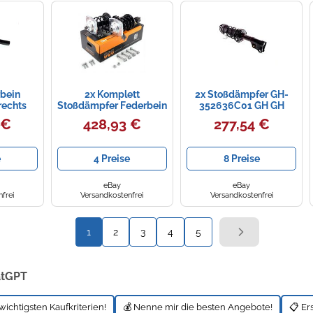
rbein
2x Komplett
2x Stoßdämpfer GH-
rechts
Stoßdämpfer Federbein
352636C01 GH GH
Altea 5P1
Satz Vorne für Citroen
 €
428,93 €
277,54 €
 5P8
Jumpy 01.2007- 2.0HDI
e
4 Preise
8 Preise
eBay
eBay
frei
Versandkostenfrei
Versandkostenfrei
1
2
3
4
5
atGPT
wichtigsten Kaufkriterien!
💰 Nenne mir die besten Angebote!
📋 Er