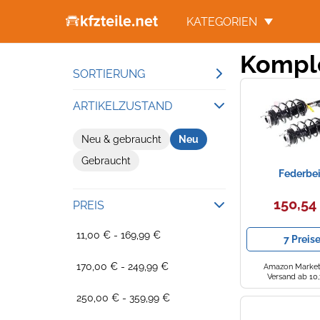
KATEGORIEN
Komple
SORTIERUNG
Beliebteste Ergebnisse
ARTIKELZUSTAND
Niedrigster Preis
Neu & gebraucht
Neu
Gesamtpreis
Gebraucht
Höchster Preis
Federbe
150,54
PREIS
11,00 € - 169,99 €
7 Preis
170,00 € - 249,99 €
Amazon Market
Versand ab 10
250,00 € - 359,99 €