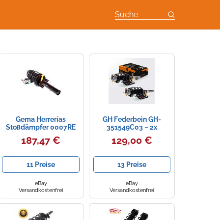
Suche
Gema Herrerías
GH Federbein GH-
Stoßdämpfer 0007RE
351549C03 – 2x
GH – 2x Gasdruck,
Gasdruck Komplett
187,47 €
129,00 €
Vorne für VW Polo 4 1.2
vorne für BMW (rechts +
links)
11 Preise
13 Preise
eBay
eBay
Versandkostenfrei
Versandkostenfrei