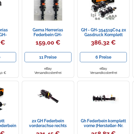
rías
Gema Herrerías
GH - GH-354519C04 2x
 GH-
Federbein GH-
Gasdruck Komplett
rne für
353610C01 – 2x
zusammengebaut
 €
159,00 €
386,32 €
QAI /
Komplett, Gasdruck,
Federbein Vorne
+2
Vorne für Opel Corsa C
(Rechts und Links)
hts)
Stoßdämpfer
e
11 Preise
6 Preise
eBay
eBay
50 €
Versandkostenfrei
Versandkostenfrei
ett
2x GH Federbein
Gh Federbein komplett
ederbein
vorderachse rechts
vorne [Hersteller-Nr.
 Renault
links passend für VW
GH-353622C04] für
 €
221,45 €
258,87 €