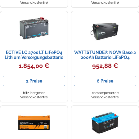
Versandkostenfrei
Versandkostenfrei
ECTIVE LC 270s LT LiFePO4
WATTSTUNDE® NOVA Base 2
Lithium Versorgungsbatterie
200Ah Batterie LiFePO4
270Ah (USt-befreit nach §12
1.854,00 €
952,88 €
Abs.3 Nr. 1 S.1 UStG)
2 Preise
6 Preise
fritz-berger.de
camperpower.de
Versandkostenfrei
Versandkostenfrei