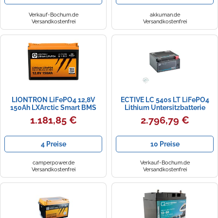
Verkauf-Bochum.de
akkuman.de
Versandkostenfrei
Versandkostenfrei
LIONTRON LiFePO4 12,8V
ECTIVE LC 540s LT LiFePO4
150Ah LXArctic Smart BMS
Lithium Untersitzbatterie
mit Bluetooth Marine IP67 0%
540Ah
1.181,85 €
2.796,79 €
MwSt (Angebot gemäß § 12
Abs. 3 UstG)
4 Preise
10 Preise
camperpower.de
Verkauf-Bochum.de
Versandkostenfrei
Versandkostenfrei