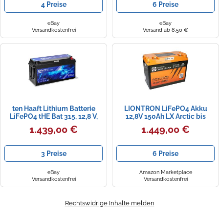
4 Preise
6 Preise
eBay
eBay
Versandkostenfrei
Versand ab 8,50 €
ten Haaft Lithium Batterie
LIONTRON LiFePO4 Akku
LiFePO4 tHE Bat 315, 12,8 V,
12,8V 150Ah LX Arctic bis
315 Ah
-30°C Bluetooth Akku
1.439,00 €
1.449,00 €
3 Preise
6 Preise
eBay
Amazon Marketplace
Versandkostenfrei
Versandkostenfrei
Rechtswidrige Inhalte melden