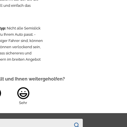
ll und einfach das
typ:
Nicht alle Semislick
u Ihrem Auto passt. -
higer Fahrer sind, können
 können verlockend sein,
dass sichereres und
öbern im breiten Angebot
llt und Ihnen weitergeholfen?
Sehr