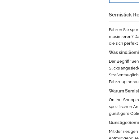
58 (bis 236 kg)
Semislick Re
56 (bis 224 kg)
78 (bis 425 kg)
Fahren Sie spor
maximieren? Dann
54 (bis 212 kg)
die sich perfekt
Was sind Semis
66 (bis 300 kg)
Der Begriff "Se
Slicks angesiede
112 (bis 1120 kg)
Straßentauglic
Fahrzeug heraus
Warum Semisli
Online-Shopping 
spezifischen Anf
günstigere Opti
Günstige Semisl
Mit der riesige
entmutigend sein