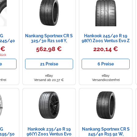
NG
Nankang Sportnex CR S
Hankook 245/40 R 19
 245/40
325/30 R21 108 Y,
98(Y) Z001 Ventus Evo Z
7Y CR-S
Sommerreifen
Tl Xl Fr Sommerreifen
 €
562,98 €
220,14 €
CK (2G)
Stück
e
21 Preise
6 Preise
eBay
eBay
frei
Versand ab 20,37 €
Versandkostenfrei
NG
Hankook 235/40 R 19
Nankang Sportnex CR S
 195/50
96(Y) Z001 Ventus Evo
245/40 R15 92 W,