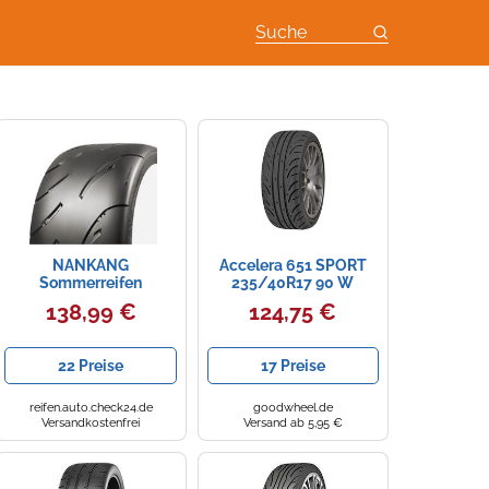
Suche
NANKANG
Accelera 651 SPORT
Sommerreifen
235/40R17 90 W
SPORTNEX AR1 - 1x
TWI200 SEMISLICK
138,99 €
124,75 €
205/50ZR15 89W
22 Preise
17 Preise
reifen.auto.check24.de
goodwheel.de
Versandkostenfrei
Versand ab 5,95 €