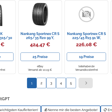
K
Nankang Sportnex CR S
Nankang Sportnex CR S
 315/30
265/35 R20 99 Y,
225/45 R15 91 W,
) VENTUS
Sommerreifen
Sommerreifen
 €
424,47 €
226,08 €
XL FSL
e
25 Preise
19 Preise
eBay
teilehaber.de
frei
Versand ab 10,19 €
Versandkostenfrei
1
2
3
4
5
atGPT
wichtigsten Kaufkriterien!
💰 Nenne mir die besten Angebote!
📋 Er