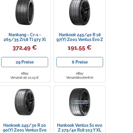
Nankang - Cr-s -
Hankook 245/40 R 18
265/35 Zr18 Tl 97y Xl
97(Y) Z001 Ventus Evo Z
Bsw - Sommerreifen
Tl Xl Fr Sommerreifen
372,49 €
191,55 €
29 Preise
6 Preise
eBay
eBay
Versand ab 10,19 €
Versandkostenfrei
Hankook 245/30 R 20
Hankook Ventus S1 evo
90(Y) Z001 Ventus Evo
Z 275/40 R18 103 Y XL