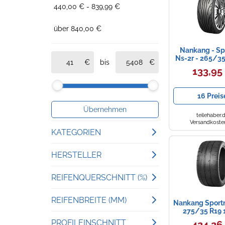
440,00 € - 839,99 €
über 840,00 €
Nankang - Sp
Ns-2r - 265/35
bis
97y Xl Bs
133,95
Sommerrei
16 Preis
Übernehmen
teilehaber.
Versandkosten
KATEGORIEN
Sommerreifen
HERSTELLER
NanKang
Motorradreifen
REIFENQUERSCHNITT (%)
Toyo
Runderneuerte Reifen
35
REIFENBREITE (MM)
Nankang Sport
275/35 R19 1
Yokohama
Sommerrei
Offroadreifen
40
245
PROFILEINSCHNITT
424,26