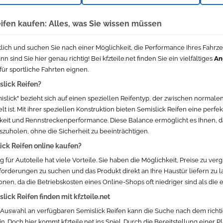
ifen kaufen: Alles, was Sie wissen müssen
tlich und suchen Sie nach einer Möglichkeit, die Performance Ihres Fahrze
 sind Sie hier genau richtig! Bei kfzteile.net finden Sie ein vielfältiges
An
 für sportliche Fahrten eignen.
lick Reifen?
mislick" bezieht sich auf einen speziellen Reifentyp, der zwischen normal
lt ist. Mit ihrer speziellen Konstruktion bieten Semislick Reifen eine perf
hkeit und Rennstreckenperformance. Diese Balance ermöglicht es Ihnen,
zuholen, ohne die Sicherheit zu beeinträchtigen.
ck Reifen online kaufen?
für Autoteile hat viele Vorteile. Sie haben die Möglichkeit, Preise zu ver
orderungen zu suchen und das Produkt direkt an Ihre Haustür liefern zu la
onen, da die Betriebskosten eines Online-Shops oft niedriger sind als die 
ick Reifen finden mit kfzteile.net
n Auswahl an verfügbaren Semislick Reifen kann die Suche nach dem ric
. Doch hier kommt kfzteile.net ins Spiel. Durch die Bereitstellung einer Pla