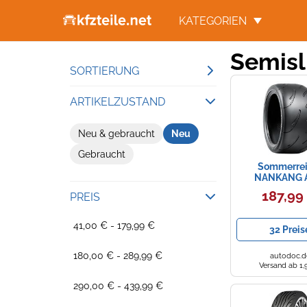
KATEGORIEN
Semisl
SORTIERUNG
Beliebteste Ergebnisse
ARTIKELZUSTAND
Niedrigster Preis
Neu & gebraucht
Neu
Gesamtpreis
Gebraucht
Höchster Preis
Sommerrei
NANKANG 
225/45ZR17 9
187,99
PREIS
SEMI-SLI
41,00 € - 179,99 €
32 Preis
180,00 € - 289,99 €
autodoc.d
Versand ab 1,
290,00 € - 439,99 €