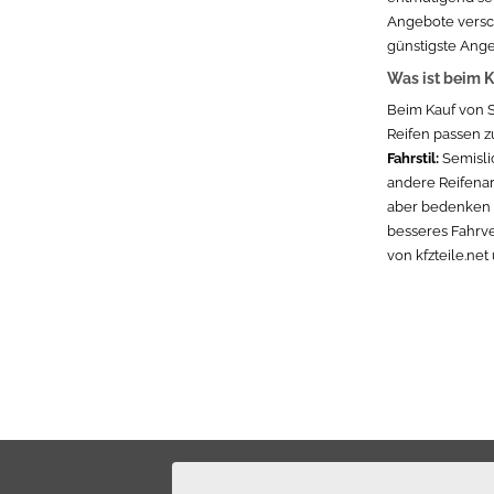
Angebote versch
günstigste Ange
Was ist beim K
Beim Kauf von Se
Reifen passen zu
Fahrstil:
Semislic
andere Reifenar
aber bedenken Si
besseres Fahrve
von kfzteile.ne