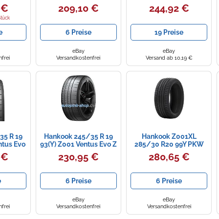
CR-S XL
Z Tl Xl Fr Sommerreifen
Sommerreifen
 €
209,10 €
244,92 €
ar BSW
Stück
e
6 Preise
19 Preise
eBay
eBay
frei
Versandkostenfrei
Versand ab 10,19 €
35 R 19
Hankook 245/35 R 19
Hankook Z001XL
ntus Evo
93(Y) Z001 Ventus Evo Z
285/30 R20 99Y PKW
erreifen
Tl Xl Fr Sommerreifen
Sommerreifen Reifen
 €
230,95 €
280,65 €
1035456
e
6 Preise
6 Preise
eBay
eBay
frei
Versandkostenfrei
Versandkostenfrei