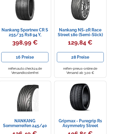
Nankang Sportnex CR S
Nankang NS-2R Race
255/35 R18 94 Y,
Street 180 (Semi-Slick)
Sommerreifen
255/35 R18 94 Y XL
398,99 €
129,84 €
MEDIUM
16 Preise
28 Preise
reifen.auto.check24.de
reifen-pneus-online.de
Versandkostenfrei
Versand ab 3,00 €
NANKANG
Gripmax - Puregrip Rs
Sommerreifen 245/40
Asymmetry Street
ZR18 TL 97W
Tw200 Xl Mfs Semi
136,49 €
106,85 €