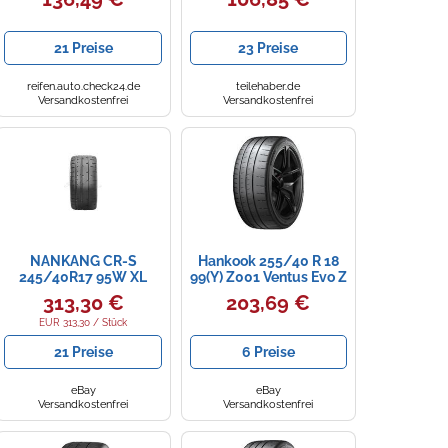
SPORTNEX NS-2R XL
Slick - 235/45 Zr17 Tl
SEMISLICK TRE
97y Mfs Xl -
Sommerreifen
21 Preise
23 Preise
reifen.auto.check24.de
teilehaber.de
Versandkostenfrei
Versandkostenfrei
NANKANG CR-S
Hankook 255/40 R 18
245/40R17 95W XL
99(Y) Z001 Ventus Evo Z
SEMI-SLICK (2G) BSW
Tl Xl Fr Sommerreifen
313,30 €
203,69 €
EUR 313,30 / Stück
21 Preise
6 Preise
eBay
eBay
Versandkostenfrei
Versandkostenfrei