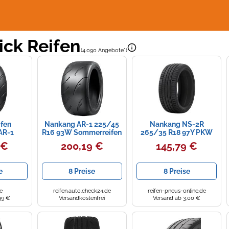
ick Reifen
(4.090 Angebote*)
fen
Nankang AR-1 225/45
Nankang NS-2R
AR-1
R16 93W Sommerreifen
265/35 R18 97Y PKW
4 W XL
GTAM T257029 ohne
Sommerreifen Reifen
 €
200,19 €
145,79 €
CK
Felge
MERCEDES-BENZ: E-
Klasse Limousine, E-
Klasse T-modell, E-
e
8 Preise
8 Preise
Klasse T-modell, BMW:
5 Limousine JC225
e
reifen.auto.check24.de
reifen-pneus-online.de
99 €
Versandkostenfrei
Versand ab 3,00 €