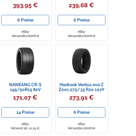
Z Tl Xl Fr Sommerreifen
FSL
393,95 €
239,68 €
6 Preise
6 Preise
eBay
eBay
Versandkostenfrei
Versandkostenfrei
NANKANG CR-S
Hankook Ventus evo Z
195/50R15 82V
Z001 275/35 R20 102Y
PKW Sommerreifen
171,07 €
273,91 €
Reifen 1035455
14 Preise
6 Preise
eBay
eBay
Versand ab 10,19 €
Versandkostenfrei