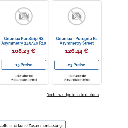
Gripmax PureGrip RS
Gripmax - Puregrip Rs
Asymmetry 245/40 R18
Asymmetry Street
97 Y, Sommerreifen
Tw200 Xl Mfs Semi
108,23 €
126,44 €
Slick - 255/35 Zr20 Tl
97y Mfs Xl -
Sommerreifen
15 Preise
23 Preise
teilehaber.de
teilehaber.de
Versandkostenfrei
Versandkostenfrei
Rechtswidrige Inhalte melden
stelle eine kurze Zusammenfassung!