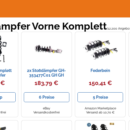
mpfer Vorne Komplett
(12.200 Angebot
mplett
2x Stoßdämpfer GH-
Federbein
fer
353477C01 GH GH
rne für
 €
183,79 €
150,41 €
1,4 1,6
p
6 Preise
5 Preise
eBay
Amazon Marketplace
frei
Versandkostenfrei
Versand ab 10,70 €