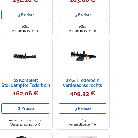
Ford
E83 2004- 2.0d 2.5 3.0
3 Preise
5 Preise
eBay
eBay
Versandkostenfrei
Versandkostenfrei
2x Komplett
2x GH Federbein
Stoßdämpfer Federbein
vorderachse rechts
Satz Vorne für Opel
links für Volvo V50 MW
162,06 €
409,33 €
Astra II G 1.2 1.4 1.6 1.8
1.6 D2 C30 544
6 Preise
3 Preise
Amazon Marketplace
eBay
Versand ab 10,70 €
Versandkostenfrei