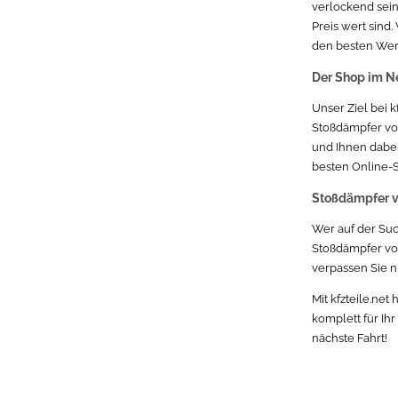
Mazda Mazda 3
verlockend sein
Preis wert sind
Mercedes-Benz Mercedes-Benz C-Klasse
den besten Wer
Der Shop im Ne
Subaru Subaru Legacy
Unser Ziel bei 
Volkswagen VW Scirocco
Stoßdämpfer vor
und Ihnen dabei
Smart
besten Online-S
Skoda Skoda Superb
Stoßdämpfer v
Wer auf der Suc
Lexus
Stoßdämpfer vor
verpassen Sie n
Land-Rover
Mit kfzteile.net
Chrysler
komplett für Ih
nächste Fahrt!
Rover
BMW BMW X5