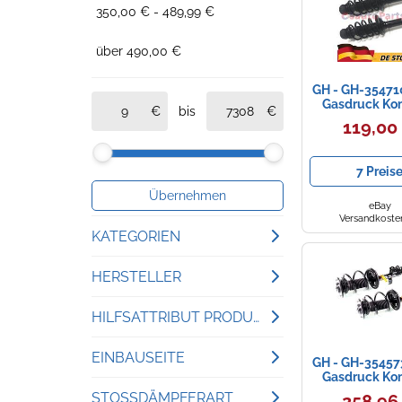
350,00 € - 489,99 €
über 490,00 €
GH - GH-35471
Gasdruck Ko
bis
zusammeng
119,00
Federbein 
(Rechts und 
Stoßdämp
7 Preis
Übernehmen
eBay
Versandkosten
KATEGORIEN
Stoßdämpfer
HERSTELLER
Gema Herrerías
Radaufhängungen
HILFSATTRIBUT PRODUKTTYP
MaXgear
Fahrwerke
Stoßdämpfer
EINBAUSEITE
GH - GH-35457
Gasdruck Ko
Bilstein
zusammeng
Motorrad Fahrwerke
Federbein
Vorderachse
STOSSDÄMPFERART
258,96