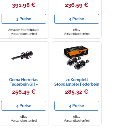
zusammengebaut
Satz Vorne für Fiat Stilo
391,98 €
236,59 €
Federbein Vorne
(192) 2001- 1.8 16V
(Rechts und Links)
Stoßdämpfer
3 Preise
4 Preise
Amazon Marketplace
eBay
Versandkostenfrei
Versandkostenfrei
Gema Herrerías
2x Komplett
Federbein GH –
Stoßdämpfer Federbein
Vorderachse
Satz Vorne für Subaru
256,49 €
285,32 €
links/rechts – 2x für
Impreza SW GG 00-02
VW
2.0T
4 Preise
4 Preise
eBay
eBay
Versandkostenfrei
Versandkostenfrei