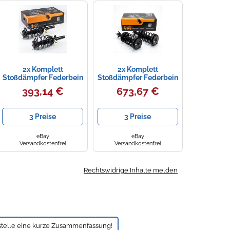
2x Komplett
2x Komplett
Stoßdämpfer Federbein
Stoßdämpfer Federbein
Satz Vorne für Jaguar
Satz Vorne für Hyundai
393,14 €
673,67 €
X-Type Automatik
Santa Fe (CM) 2005-
2009
3 Preise
3 Preise
eBay
eBay
Versandkostenfrei
Versandkostenfrei
Rechtswidrige Inhalte melden
stelle eine kurze Zusammenfassung!