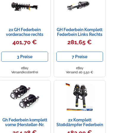
2x GH Federbein
GH Federbein Komplett
vorderachse rechts
Federbein Links Rechts
links für Opel Vivaro
Vorne Vorne links Vorne
401,70 €
281,65 €
Kasten F7 2.5 CDTi
rechts
3 Preise
7 Preise
eBay
eBay
Versandkostenfrei
Versand ab 5,50 €
Gh Federbein komplett
2x Komplett
vorne [Hersteller-Nr.
Stoßdämpfer Federbein
GH-352549C04] für
Satz Vorne für BMW X3
254,28 €
183,00 €