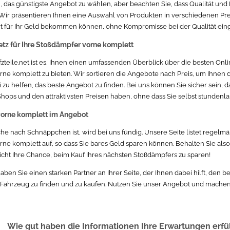
, das günstigste Angebot zu wählen, aber beachten Sie, dass Qualität und 
. Wir präsentieren Ihnen eine Auswahl von Produkten in verschiedenen Pre
t für Ihr Geld bekommen können, ohne Kompromisse bei der Qualität ein
tz für Ihre Stoßdämpfer vorne komplett
kfzteile.net ist es, Ihnen einen umfassenden Überblick über die besten On
ne komplett zu bieten. Wir sortieren die Angebote nach Preis, um Ihnen d
 zu helfen, das beste Angebot zu finden. Bei uns können Sie sicher sein, 
hops und den attraktivsten Preisen haben, ohne dass Sie selbst stunden
orne komplett im Angebot
he nach Schnäppchen ist, wird bei uns fündig. Unsere Seite listet regelm
ne komplett auf, so dass Sie bares Geld sparen können. Behalten Sie als
icht Ihre Chance, beim Kauf Ihres nächsten Stoßdämpfers zu sparen!
 haben Sie einen starken Partner an Ihrer Seite, der Ihnen dabei hilft, den
r Fahrzeug zu finden und zu kaufen. Nutzen Sie unser Angebot und machen S
Wie gut haben die Informationen Ihre Erwartungen erfü