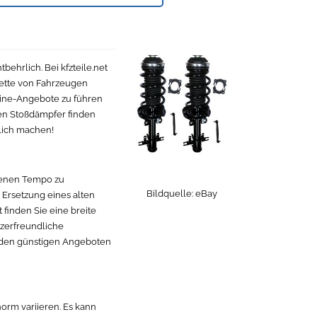
behrlich. Bei kfzteile.net
alette von Fahrzeugen
line-Angebote zu führen
len Stoßdämpfer finden
lich machen!
igenen Tempo zu
Bildquelle:
eBay
Ersetzung eines alten
 finden Sie eine breite
tzerfreundliche
n den günstigen Angeboten
orm variieren. Es kann