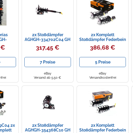
rías
2x Stoßdämpfer
2x Komplett
 GH-
AGHGH-334702C04 GH
Stoßdämpfer Federbein
– 2x
Satz Vorne für Kia Ceed
 €
317,45 €
386,68 €
druck,
2014-2015 1.4-1.6
 Corsa C
e
7 Preise
5 Preise
eBay
eBay
frei
Versand ab 5,50 €
Versandkostenfrei
9C04 2x
2x Stoßdämpfer
2x Komplett
mplett
AGHGH-354368C10 GH
Stoßdämpfer Federbein