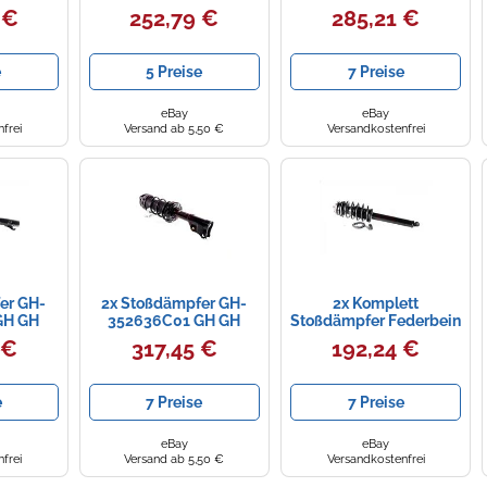
ebaut
Satz Vorne für Peugeot
 €
252,79 €
285,21 €
Vorne
407 2.0HDI,2.2 16-Zoll
Links)
fer
e
5 Preise
7 Preise
eBay
eBay
frei
Versand ab 5,50 €
Versandkostenfrei
er GH-
2x Stoßdämpfer GH-
2x Komplett
GH GH
352636C01 GH GH
Stoßdämpfer Federbein
Satz Vorne für Smart
 €
317,45 €
192,24 €
Roadster 2003-2005
0.7
e
7 Preise
7 Preise
eBay
eBay
frei
Versand ab 5,50 €
Versandkostenfrei