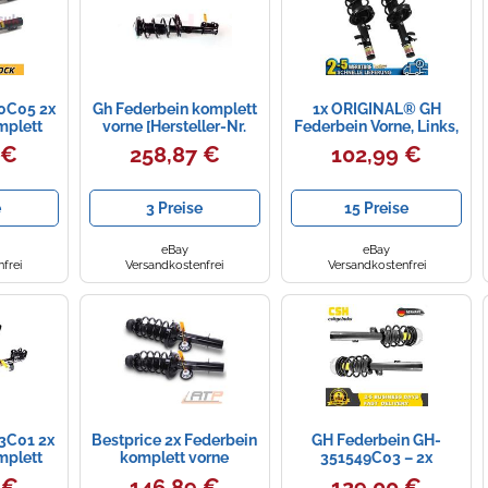
0C05 2x
Gh Federbein komplett
1x ORIGINAL® GH
mplett
vorne [Hersteller-Nr.
Federbein Vorne, Links,
ebaut
GH-353622C04] für
Rechts für Ford FOCUS
 €
258,87 €
102,99 €
Vorne
Opel
III Turnier
Links)
fer
e
3 Preise
15 Preise
eBay
eBay
frei
Versandkostenfrei
Versandkostenfrei
3C01 2x
Bestprice 2x Federbein
GH Federbein GH-
mplett
komplett vorne
351549C03 – 2x
ebaut
[Hersteller-Nr.
Gasdruck Komplett
 €
146,89 €
129,00 €