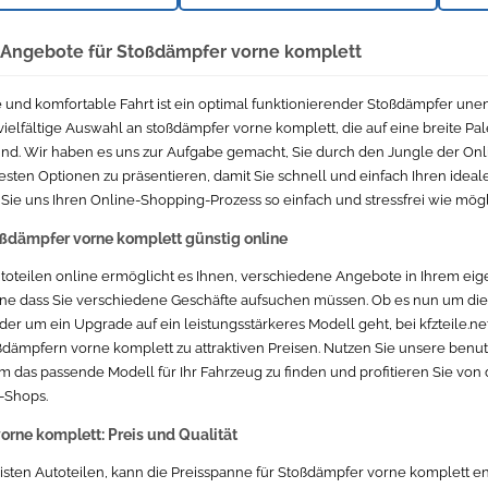
e Angebote für Stoßdämpfer vorne komplett
 und komfortable Fahrt ist ein optimal funktionierender Stoßdämpfer unent
 vielfältige Auswahl an stoßdämpfer vorne komplett, die auf eine breite P
ind. Wir haben es uns zur Aufgabe gemacht, Sie durch den Jungle der On
esten Optionen zu präsentieren, damit Sie schnell und einfach Ihren idea
Sie uns Ihren Online-Shopping-Prozess so einfach und stressfrei wie mög
ßdämpfer vorne komplett günstig online
toteilen online ermöglicht es Ihnen, verschiedene Angebote in Ihrem e
ne dass Sie verschiedene Geschäfte aufsuchen müssen. Ob es nun um die 
r um ein Upgrade auf ein leistungsstärkeres Modell geht, bei kfzteile.net
ßdämpfern vorne komplett zu attraktiven Preisen. Nutzen Sie unsere benu
m das passende Modell für Ihr Fahrzeug zu finden und profitieren Sie vo
-Shops.
rne komplett: Preis und Qualität
sten Autoteilen, kann die Preisspanne für Stoßdämpfer vorne komplett en