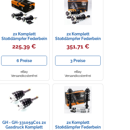
2x Komplett
2x Komplett
Stoßdämpfer Federbein
Stoßdämpfer Federbein
Satz Vorne für Renault
Satz Vorne für Suzuki
225,39 €
351,71 €
Megane 1.4 1.5 DCi 1.6
Swift MZ, EZ 05-
1.3DDIS
6 Preise
3 Preise
eBay
eBay
Versandkostenfrei
Versandkostenfrei
GH - GH-331059C01 2x
2x Komplett
Gasdruck Komplett
Stoßdämpfer Federbein