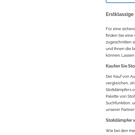
Suzuki
Erstklassig
Ford Ford Mondeo
Für eine sichere
Volkswagen VW Transporter
finden Sie eine
zugeschnitten s
Alfa Romeo
und Ihnen die b
können. Lassen 
Volkswagen VW Golf VW Golf 5
Kaufen Sie Sto
Chevrolet
Der Kauf von Au
Fiat Fiat Punto
vergleichen, oh
Stoßdämpfers ode
Suzuki Suzuki Swift
Palette von Sto
Suchfunktion, u
Opel Opel Astra
unserer Partner
Stoßdämpfer vo
Renault Renault Megane
Wie bei den mei