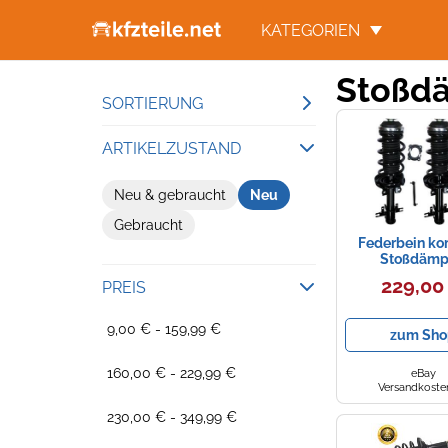
KATEGORIEN
Stoßdä
SORTIERUNG
Beliebteste Ergebnisse
ARTIKELZUSTAND
Niedrigster Preis
Neu & gebraucht
Neu
Gesamtpreis
Gebraucht
Höchster Preis
Federbein ko
Stoßdämp
vormontiert vo
229,00
PREIS
Opel Astra H 
Kombi
9,00 € - 159,99 €
zum Sho
160,00 € - 229,99 €
eBay
Versandkosten
230,00 € - 349,99 €