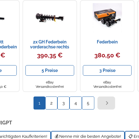
tt
2x GH Federbein
Federbein
ederbein
vorderachse rechts
 VW Golf
links für Opel Vivaro
 €
390,35 €
380,50 €
Motion
Kasten F7 1.9 DTi J7
e
5 Preise
3 Preise
eBay
eBay
50 €
Versandkostenfrei
Versandkostenfrei
1
2
3
4
5
atGPT
wichtigsten Kaufkriterien!
💰 Nenne mir die besten Angebote!
📋 Er