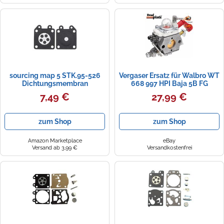
sourcing map 5 STK.95-526
Vergaser Ersatz für Walbro WT
Dichtungsmembran
668 997 HPI Baja 5B FG
Umbausatz für Walbro WA
Zenoah RC Car
7,49 €
27,99 €
WT WY Vergasermotoren der
WZ-Serie Vergaser
zum Shop
zum Shop
Amazon Marketplace
eBay
Versand ab 3,99 €
Versandkostenfrei