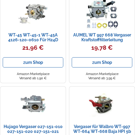
Zündkerzen
Navi Taschen
Winterreifen
Ölfilter
Navi-Zubehör
WT-45 WT-45-1 WT-45A
AUMEL WT 997 668 Vergaser
Navigationsgeräte
4126-120-0610 Für H24D
Kraftstofffilterleitung
FS48 FS52 FS62 FS66 FS81
Dichtungssatz Passend für
21,96 €
19,78 €
Navigationssoftware
FS86 FS88 FS106 BR400
Walbro WT-664 Vergaser 23-
Trimmer Für Walbro Vergaser
30.5CC Zenoah CY HPI FG Baja
Carb Vergaser Carburetor
5B SS 5T
Powercaps
zum Shop
zum Shop
Amazon Marketplace
Amazon Marketplace
Versand ab 1,90 €
Versand ab 3,99 €
Hujago Vergaser 027-151-010
Vergaser für Walbro WT-997
027-151-020 027-151-021
WT-664 WT-668 Baja HPI 5b