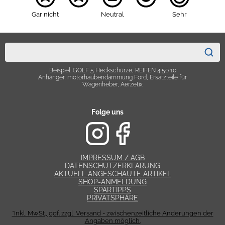
Gar nicht
Neutral
Sehr
Beispiel: GOLF 5 Heckschürze, REIFEN 4 50 10
Anhänger, motorhaubendämmung Ford, Ersatzteile für
Wagenheber, Aerzetix
Folge uns
IMPRESSUM / AGB
DATENSCHUTZERKLÄRUNG
AKTUELL ANGESCHAUTE ARTIKEL
SHOP-ANMELDUNG
SPARTIPPS
PRIVATSPHÄRE
*Inkl. MwSt., ggf. zzgl. Versand - zwischenzeitliche Änderungen der
Angaben möglich.