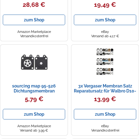
957-151-100 für Walbr-o WT-
5T FG Motor 1/5 Rc Autos
28,68 €
19,49 €
61 WT-76 WT-465 WT-742
zum Shop
zum Shop
Amazon Marketplace
eBay
Versandkostenfrei
Versand ab 4,17 €
sourcing map 95-526
3x Vergaser Membran Satz
Dichtungsmembran
Reparatursatz für Walbro D10-
Umbausatz für Walbro WA
WAT WA WT Dolmar Solo
5,79 €
13,99 €
WT WY Vergasermotoren der
WZ-Serie Vergaser
zum Shop
zum Shop
Amazon Marketplace
eBay
Versand ab 3,99 €
Versandkostenfrei