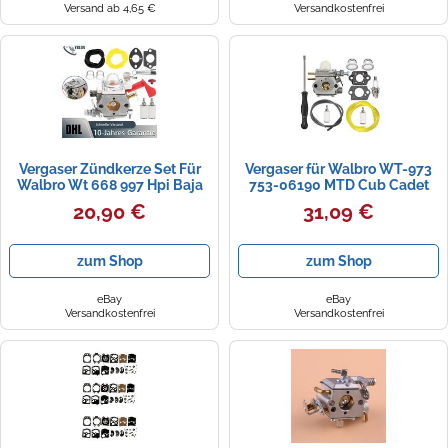
Versand ab 4,65 €
Versandkostenfrei
Vergaser Zündkerze Set Für
Vergaser für Walbro WT-973
Walbro Wt 668 997 Hpi Baja
753-06190 MTD Cub Cadet
5B Fg Zenoah Dichtungen
rm2560/2570/2750 M2500
20,90 €
31,09 €
zum Shop
zum Shop
eBay
eBay
Versandkostenfrei
Versandkostenfrei