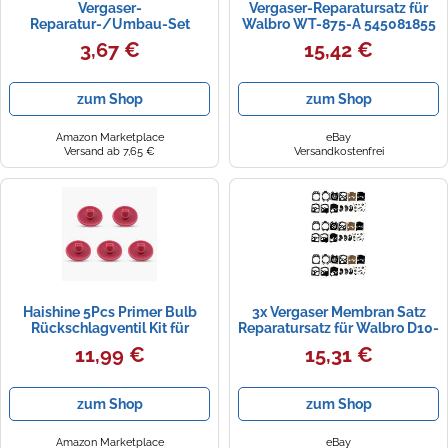
Vergaser-
Vergaser-Reparatursatz für
Reparatur-/Umbau-Set
Walbro WT-875-A 545081855
ersetzt Walbro K26-WAT für
3,67 €
15,42 €
Echo PB410 PB411
P003001180
zum Shop
zum Shop
Amazon Marketplace
eBay
Versand ab 7,65 €
Versandkostenfrei
Haishine 5Pcs Primer Bulb
3x Vergaser Membran Satz
Rückschlagventil Kit für
Reparatursatz für Walbro D10-
Walbro-Vergaser # 176-64-1
WAT WA WT Dolmar Solo
11,99 €
15,31 €
Trimmergebläse
2023
zum Shop
zum Shop
Amazon Marketplace
eBay