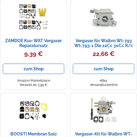
ZAMDOE K10-WAT Vergaser
Vergaser für Walbro Wt-793
Reparatursatz
Wt-793-1 Dle 22Cc 30Cc R/c
Dichtungsmembran für
Air Plane Motors
9,39 €
22,66 €
Walbro WA WT Series 2-
Zyklus Vergaser, WA-30 WA-
79 WA-82 WT-1 WT-99 WT-
zum Shop
zum Shop
100 WT-819 WT324 WT379
Amazon Marketplace
eBay
Versand ab 3,99 €
Versandkostenfrei
BOOSTI Membran Satz
Vergaser-Kit für Walbro WT-