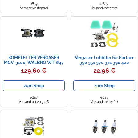
eBay
eBay
Versandkostenfrei
Versandkostenfrei
KOMPLETTER VERGASER
Vergaser Luftfilter für Partner
MCV-3100, WALBRO WT-647
350 351 370 371 390 420
McCulloch 333 335 338
129,60 €
22,96 €
zum Shop
zum Shop
eBay
eBay
Versand ab 20,57 €
Versandkostenfrei