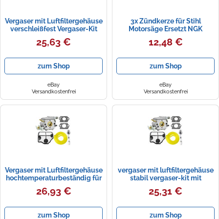
Vergaser mit Luftfiltergehäuse
3x Zündkerze für Stihl
verschleißfest Vergaser-Kit
Motorsäge Ersetzt NGK
mit Zündkerze
BPMR7A Dolmar 965603021
25,63 €
12,48 €
Bosch WSR6F
zum Shop
zum Shop
eBay
eBay
Versandkostenfrei
Versandkostenfrei
Vergaser mit Luftfiltergehäuse
vergaser mit luftfiltergehäuse
hochtemperaturbeständig für
stabil vergaser-kit mit
Werkstatt,
zündkerze für heimwerker
26,93 €
25,31 €
zum Shop
zum Shop