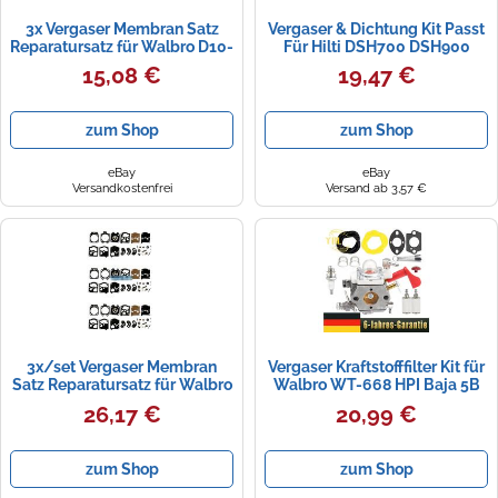
3x Vergaser Membran Satz
Vergaser & Dichtung Kit Passt
Reparatursatz für Walbro D10-
Für Hilti DSH700 DSH900
WAT WA WT Dolmar Solo
261957 Walbro WT-895-1
15,08 €
19,47 €
2023
zum Shop
zum Shop
eBay
eBay
Versandkostenfrei
Versand ab 3,57 €
3x/set Vergaser Membran
Vergaser Kraftstofffilter Kit für
Satz Reparatursatz für Walbro
Walbro WT-668 HPI Baja 5B
D10-WAT WA WT Dolmar Solo
SS 5T FG Zenoah Cy
26,17 €
20,99 €
zum Shop
zum Shop