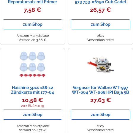
Reparatursatz mit Primer
973 753-06190 Cub Cadet
Pumpe Benzinschlauch für
rm2560/2570/2750 M2500
7,58 €
26,57 €
Dolmar 109 100 102 110 111
115 PS-43 PS-52 PS-330 PS-
340 PS-400 Walbro WA/WT
zum Shop
zum Shop
Vergaser
Amazon Marketplace
eBay
Versand ab 3,88 €
Versandkostenfrei
Haishine 5pcs 188-12
Vergaser für Walbro WT-997
Zündkerze mit 177-64
WT-664 WT-668 HPI Baja 5B
Rückschlagventil für die
FG ZENOAH CY RCMK
10,58 €
27,63 €
meisten Walbro WT-Serie
Vergaser-Echo-Trimmer-
211.6 EUR/1.0 kg
Freischneider
zum Shop
zum Shop
Amazon Marketplace
eBay
Versand ab 4,77 €
Versandkostenfrei