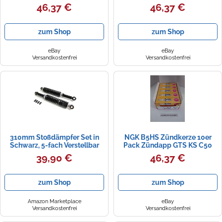
Mofa Moped Mokick
80 Supersport TT WC
46,37 €
46,37 €
zum Shop
zum Shop
eBay
eBay
Versandkostenfrei
Versandkostenfrei
310mm Stoßdämpfer Set in
NGK B5HS Zündkerze 10er
Schwarz, 5-fach Verstellbar
Pack Zündapp GTS KS C50
passend für Zündapp GTS KS
Mofa Moped Mokick NEU
39,90 €
46,37 €
C, Hercules Prima M 2 3 4 5 S,
Kreidler Simson Schwalbe
KR51, Puch Maxi X30 X50 -
zum Shop
zum Shop
Hydraulisch gefedert
Amazon Marketplace
eBay
Versandkostenfrei
Versandkostenfrei