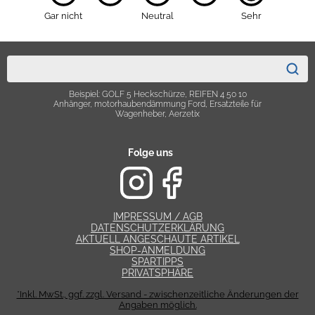
Gar nicht
Neutral
Sehr
Beispiel: GOLF 5 Heckschürze, REIFEN 4 50 10
Anhänger, motorhaubendämmung Ford, Ersatzteile für
Wagenheber, Aerzetix
Folge uns
IMPRESSUM / AGB
DATENSCHUTZERKLÄRUNG
AKTUELL ANGESCHAUTE ARTIKEL
SHOP-ANMELDUNG
SPARTIPPS
PRIVATSPHÄRE
*Inkl. MwSt., ggf. zzgl. Versand - zwischenzeitliche Änderungen der
Angaben möglich.