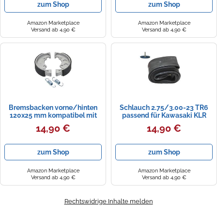
zum Shop
zum Shop
Dellorto Vergaser, 2-Takt
Amazon Marketplace
Amazon Marketplace
Versand ab 4,90 €
Versand ab 4,90 €
Bremsbacken vorne/hinten
Schlauch 2.75/3.00-23 TR6
120x25 mm kompatibel mit
passend für Kawasaki KLR
Zündapp KS GTS RS R CS Hai
250, MZ TS 250, BMW R 50,
14,90 €
14,90 €
25 50 80 Typ 448 519 529 530
Simson AWO 425, Yamaha XT,
561
Honda XL, Suzuki TS, KTM GS,
NSU Max, Zündapp KS, Maico,
zum Shop
zum Shop
viele Klassiker
Amazon Marketplace
Amazon Marketplace
Versand ab 4,90 €
Versand ab 4,90 €
Rechtswidrige Inhalte melden