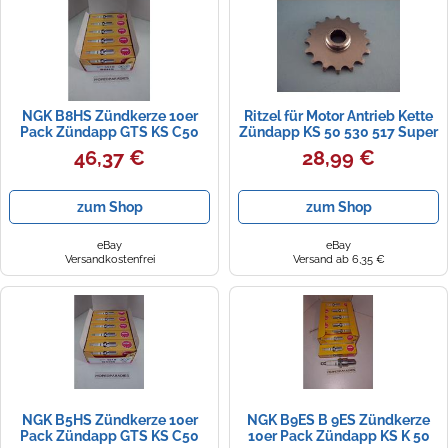
Zündkerzen
Navi Taschen
Winterreifen
Ölfilter
Navi-Zubehör
NGK B8HS Zündkerze 10er
Ritzel für Motor Antrieb Kette
Navigationsgeräte
Pack Zündapp GTS KS C50
Zündapp KS 50 530 517 Super
Mofa Moped Mokick
Sport 16 Zähne Esjot
46,37 €
28,99 €
Navigationssoftware
Powercaps
zum Shop
zum Shop
eBay
eBay
Versandkostenfrei
Versand ab 6,35 €
NGK B5HS Zündkerze 10er
NGK B9ES B 9ES Zündkerze
Pack Zündapp GTS KS C50
10er Pack Zündapp KS K 50