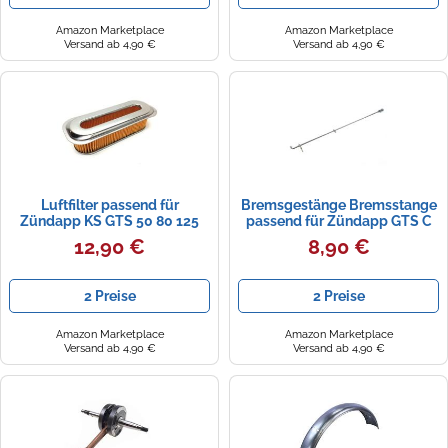
Amazon Marketplace
Amazon Marketplace
Versand ab 4,90 €
Versand ab 4,90 €
Luftfilter passend für
Bremsgestänge Bremsstange
Zündapp KS GTS 50 80 125
passend für Zündapp GTS C
150 - Hochwertiger
KS 50 Typ 441 515 517 529
12,90 €
8,90 €
Ersatzluftfilter
2 Preise
2 Preise
Amazon Marketplace
Amazon Marketplace
Versand ab 4,90 €
Versand ab 4,90 €