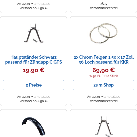
Amazon Marketplace
eBay
Versand ab 4,90 €
Versandkostenfrei
Hauptständer Schwarz
2x Chrom Felgen 1,50 x 17 Zoll
passend für Zündapp C GTS
36 Loch passend für KKR
KS 50 80 Typ 517 528 529 530
Kreidler K54 Florett RS LF LH
19,90 €
69,90 €
1971-1983 - Stabile
Eiertank, Zündapp KS GTS C
Parklösung, mit Bolzen
50, Hercules MP Prima MK
34.95 EUR/1.0 Stück
MX1 HR K KX Supra Ultra
2 Preise
zum Shop
Amazon Marketplace
Amazon Marketplace
Versand ab 4,90 €
Versandkostenfrei