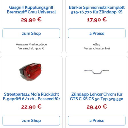
Gasgriff Kupplungsgriff
Blinker Spinnennetz komplett
Bremsgriff Grau Universal
519-16.770 für Zündapp KS
22mm passend für Hercules K
GTS C 50 Typ 517
29,90 €
17,90 €
50, Kreidler Florett, Zündapp C
GTS KS, Puch, DKW, Suzuki,
Yamaha - Mofa, Moped,
zum Shop
2 Preise
Mokick - Motorrad mit
Fußschaltung
Amazon Marketplace
eBay
Versand ab 4,90 €
Versandkostenfrei
Streetparts24 Mofa Rücklicht
Zündapp Lenker Chrom für
E-geprüft 6/12V - Passend für
GTS C KS CS 50 Typ 529 530
Zündapp GTS KS C 50
540
22,90 €
29,40 €
Hercules Prima 1 2 3 4 5 SK MK
50 125 Kreidler Florett Flory
Puch Maxi Monza Cobra M
zum Shop
2 Preise
Moped Mokick