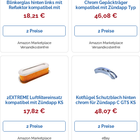
Blinkerglas hinten links mit
Chrom Gepäckträger
Reflektor kompatibel mit
kompatibel mit Zündapp Typ
Zündapp KS 50 2T LC
517 GTS KS C 50 bis 1976
18,21 €
46,08 €
Mofa
2 Preise
2 Preise
Amazon Marketplace
Amazon Marketplace
Versandkostenfrei
Versandkostenfrei
2EXTREME Luftfiltereinsatz
Kotflügel Schutzblech hinten
kompatibel mit Zündapp KS
chrom für Zündapp C GTS KS
50ccm 2-Takt LC, Moped
50 80 Typ 529 530
17,82 €
48,07 €
2 Preise
2 Preise
Amazon Marketplace
eBay