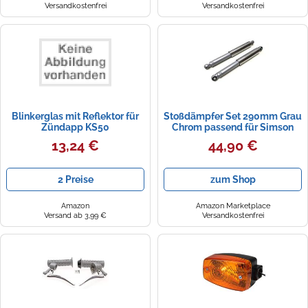
Versandkostenfrei
Versandkostenfrei
Blinkerglas mit Reflektor für
Stoßdämpfer Set 290mm Grau
Zündapp KS50
Chrom passend für Simson
Schwalbe S51 S50 S70, Puch
13,24 €
44,90 €
Maxi, Zündapp KS GTS, Honda
Dax, Vespa Bravo, Tomos
2 Preise
zum Shop
Amazon
Amazon Marketplace
Versand ab 3,99 €
Versandkostenfrei