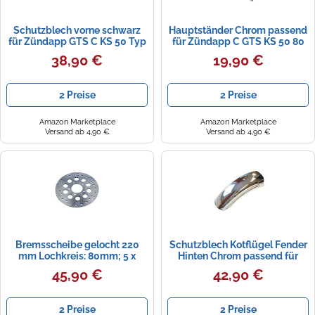
Schutzblech vorne schwarz
Hauptständer Chrom passend
für Zündapp GTS C KS 50 Typ
für Zündapp C GTS KS 50 80
517 Kotflügel 17 Zoll
Typ 517 529 530 1971-1983 -
38,90 €
19,90 €
Eleganter Hauptständer,
240mm Höhe
2 Preise
2 Preise
Amazon Marketplace
Amazon Marketplace
Versand ab 4,90 €
Versand ab 4,90 €
Bremsscheibe gelocht 220
Schutzblech Kotflügel Fender
mm Lochkreis: 80mm; 5 x
Hinten Chrom passend für
8mm für Zündapp KS 50 80
Zündapp KS GTS C 50 Typ 517
45,90 €
42,90 €
- Hochwertiges Schutzblech
passend für klassische
Zündapp Roller
2 Preise
2 Preise