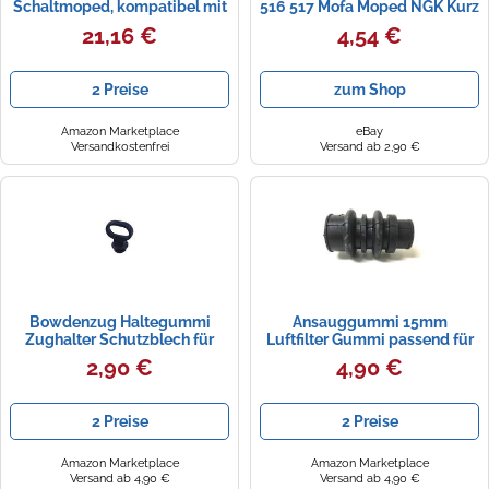
Schaltmoped, kompatibel mit
516 517 Mofa Moped NGK Kurz
Zündapp KS / 50
Gewinde Zündkerze B8HS
21,16 €
4,54 €
2 Preise
zum Shop
Amazon Marketplace
eBay
Versandkostenfrei
Versand ab 2,90 €
Bowdenzug Haltegummi
Ansauggummi 15mm
Zughalter Schutzblech für
Luftfilter Gummi passend für
Zündapp GTS KS K CS 25 50
Zündapp C, CS, GTS, KS 50 -
2,90 €
4,90 €
80
Kurzes Modell
2 Preise
2 Preise
Amazon Marketplace
Amazon Marketplace
Versand ab 4,90 €
Versand ab 4,90 €