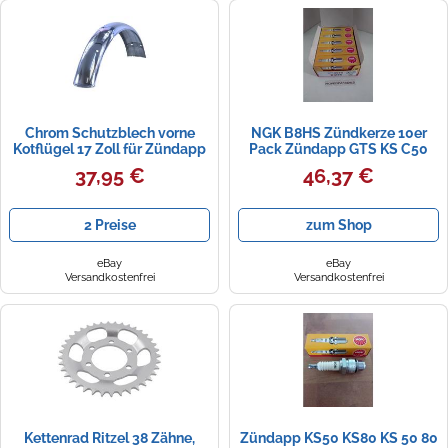
Chrom Schutzblech vorne
NGK B8HS Zündkerze 10er
Kotflügel 17 Zoll für Zündapp
Pack Zündapp GTS KS C50
KS GTS C 50 Typ 517
Mofa Moped Mokick NEU
37,95 €
46,37 €
2 Preise
zum Shop
eBay
eBay
Versandkostenfrei
Versandkostenfrei
Kettenrad Ritzel 38 Zähne,
Zündapp KS50 KS80 KS 50 80