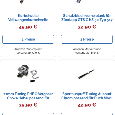
Kurbelwelle
Schutzblech vorne blank für
Vollwangenkurbelwelle
Zündapp GTS C KS 50 Typ 517
passend für Zündapp KS 50,
Kotflügel 17 Zoll
49,90 €
32,90 €
GTS 50 5-Gang Motor - inkl.
Nadellager
2 Preise
2 Preise
Amazon Marketplace
Amazon Marketplace
Versand ab 4,90 €
Versand ab 4,90 €
21mm Tuning PHBG Vergaser
Sportauspuff Tuning Auspuff
Choke Hebel passend für
Chrom passend für Puch Maxi,
Zündapp C GTS KS 50 Typ 517
Zündapp KS 50, Mofa, Moped,
39,90 €
42,90 €
530, Hercules K KX 5 Supra 4
Mokick - Leistungssteigerung,
GP Ultra, Kreidler Florett,
70mm x 28mm, 690mm Länge
Puch, Simson - Nachbau