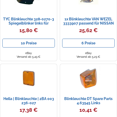
TYC Blinkleuchte 328-0270-3
1x Blinkleuchte VAN WEZEL
Spiegelblinker links für
3333907 passend für NISSAN
Renault Clio V, Megane IV
15,80 €
25,62 €
(11.15-03.23)
10 Preise
6 Preise
eBay
eBay
Versand ab 5,49 €
Versand ab 5,29 €
Hella | Blinkleuchte | 2BA 003
Blinkleuchte DT Spare Parts
236-027
4.63545 Links
17,38 €
10,41 €