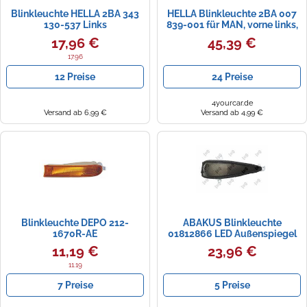
Blinkleuchte HELLA 2BA 343
HELLA Blinkleuchte 2BA 007
130-537 Links
839-001 für MAN, vorne links,
vorne rechts
17,96 €
45,39 €
17.96
12 Preise
24 Preise
4yourcar.de
Versand ab 6,99 €
Versand ab 4,99 €
Blinkleuchte DEPO 212-
ABAKUS Blinkleuchte
1670R-AE
01812866 LED Außenspiegel
für HONDA
11,19 €
23,96 €
11.19
7 Preise
5 Preise