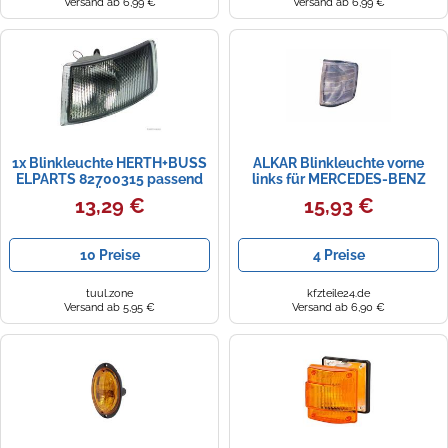
Versand ab 6,99 €
Versand ab 6,99 €
1x Blinkleuchte HERTH+BUSS
ALKAR Blinkleuchte vorne
ELPARTS 82700315 passend
links für MERCEDES-BENZ
für CITROËN FIAT IVECO
1901541
13,29 €
15,93 €
10 Preise
4 Preise
tuul.zone
kfzteile24.de
Versand ab 5,95 €
Versand ab 6,90 €