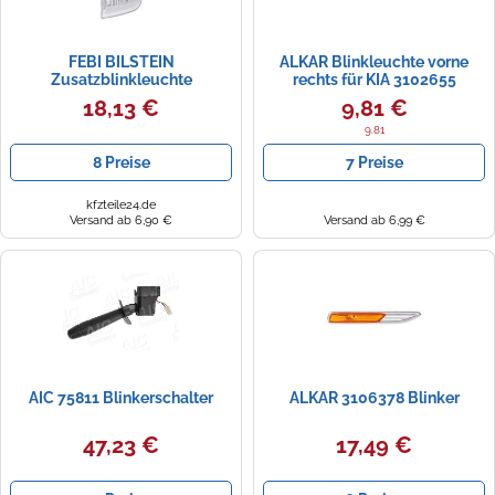
FEBI BILSTEIN
ALKAR Blinkleuchte vorne
Zusatzblinkleuchte
rechts für KIA 3102655
Außenspiegel rechts Halogen
18,13 €
9,81 €
für PEUGEOT FIAT CITROËN
VAUXHALL OPEL 198601
9.81
8 Preise
7 Preise
kfzteile24.de
Versand ab 6,90 €
Versand ab 6,99 €
AIC 75811 Blinkerschalter
ALKAR 3106378 Blinker
47,23 €
17,49 €