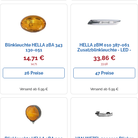
Zündkerzen
Navi Taschen
Winterreifen
Ölfilter
Navi-Zubehör
Navigationsgeräte
Blinkleuchte HELLA 2BA 343
HELLA 2BM 010 387-061
Navigationssoftware
130-051
Zusatzblinkleuchte - LED -
12V - rechts
14,71 €
33,86 €
Powercaps
14.71
33.58
26 Preise
47 Preise
Versand ab 6,99 €
Versand ab 6,99 €