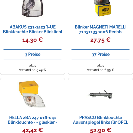
ABAKUS 231-1523R-UE
Blinker MAGNETI MARELLI
Blinkleuchte Blinker Blinklicht
710311330006 Rechts
für Ford
14,30 €
27,75 €
3 Preise
37 Preise
eBay
eBay
Versand ab 5,49 €
Versand ab 6,95 €
HELLA 2BA 247 016-041
PRASCO Blinkleuchte
Blinkleuchte - - glasklar -
Außenspiegel links für OPEL
Landini - ECE
OP7037416
42,42 €
52,90 €