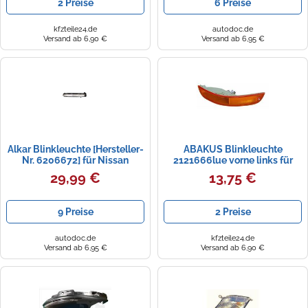
2 Preise
6 Preise
kfzteile24.de
autodoc.de
Versand ab 6,90 €
Versand ab 6,95 €
Alkar Blinkleuchte [Hersteller-
ABAKUS Blinkleuchte
Nr. 6206672] für Nissan
2121666lue vorne links für
TOYOTA
29,99 €
13,75 €
9 Preise
2 Preise
autodoc.de
kfzteile24.de
Versand ab 6,95 €
Versand ab 6,90 €