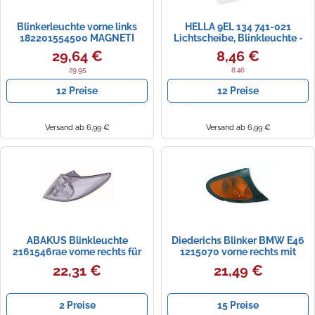
Blinkerleuchte vorne links
HELLA 9EL 134 741-021
182201554500 MAGNETI
Lichtscheibe, Blinkleuchte -
MARELLI
links
29,64 €
8,46 €
29.95
8.46
12 Preise
12 Preise
Versand ab 6,99 €
Versand ab 6,99 €
ABAKUS Blinkleuchte
Diederichs Blinker BMW E46
2161546rae vorne rechts für
1215070 vorne rechts mit
MAZDA
Lampenträger schwarz
22,31 €
21,49 €
2 Preise
15 Preise