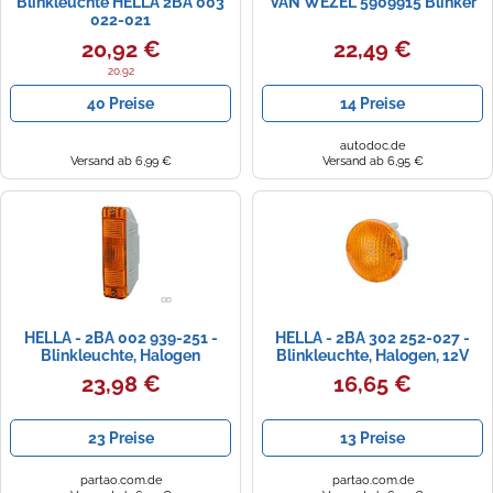
Blinkleuchte HELLA 2BA 003
VAN WEZEL 5909915 Blinker
022-021
20,92 €
22,49 €
20.92
40 Preise
14 Preise
autodoc.de
Versand ab 6,99 €
Versand ab 6,95 €
HELLA - 2BA 002 939-251 -
HELLA - 2BA 302 252-027 -
Blinkleuchte, Halogen
Blinkleuchte, Halogen, 12V
23,98 €
16,65 €
23 Preise
13 Preise
partao.com.de
partao.com.de