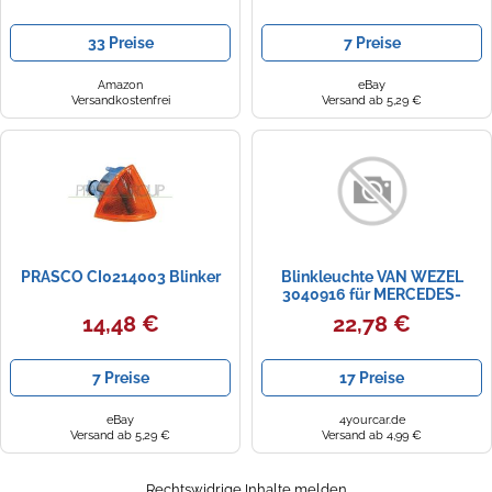
33 Preise
7 Preise
Amazon
eBay
Versandkostenfrei
Versand ab 5,29 €
PRASCO CI0214003 Blinker
Blinkleuchte VAN WEZEL
3040916 für MERCEDES-
BENZ, Außenspiegel rechts
14,48 €
22,78 €
7 Preise
17 Preise
eBay
4yourcar.de
Versand ab 5,29 €
Versand ab 4,99 €
Rechtswidrige Inhalte melden