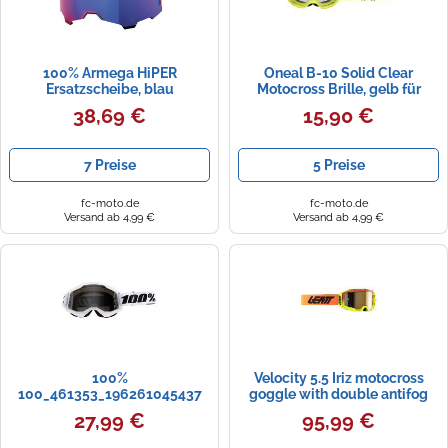
100% Armega HiPER
Oneal B-10 Solid Clear
Ersatzscheibe, blau
Motocross Brille, gelb für
verspiegelt
Männer
38,69 €
15,90 €
7 Preise
5 Preise
fc-moto.de
fc-moto.de
Versand ab 4,99 €
Versand ab 4,99 €
100%
Velocity 5.5 Iriz motocross
100_461353_196261045437
goggle with double antifog
Maske, GRAU, Adult
and bulletproof lens
27,99 €
95,99 €