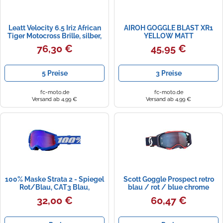
Leatt Velocity 6.5 Iriz African
AIROH GOGGLE BLAST XR1
Tiger Motocross Brille, silber,
YELLOW MATT
Einheitsgröße
76,30 €
45,95 €
5 Preise
3 Preise
fc-moto.de
fc-moto.de
Versand ab 4,99 €
Versand ab 4,99 €
100% Maske Strata 2 - Spiegel
Scott Goggle Prospect retro
Rot/Blau, CAT3 Blau,
blau / rot / blue chrome
Einheitsgröße
works
32,00 €
60,47 €