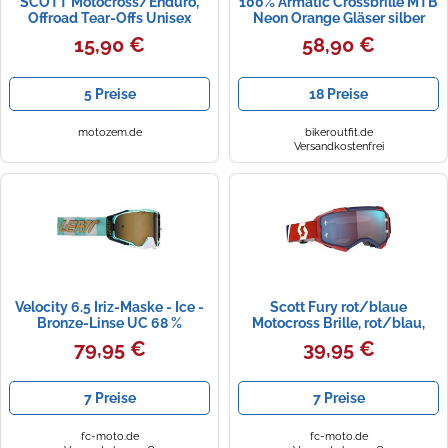
SCOTT Motocross/Enduro,
100% Armatic Crossbrille MTB
Offroad Tear-Offs Unisex
Neon Orange Gläser silber
Erwachsene Transparent 20er
verspiegelt
15,90 €
58,90 €
5 Preise
18 Preise
motozem.de
bikeroutfit.de
Versandkostenfrei
Velocity 6.5 Iriz-Maske - Ice -
Scott Fury rot/blaue
Bronze-Linse UC 68 %
Motocross Brille, rot/blau,
Einheitsgröße
79,95 €
39,95 €
7 Preise
7 Preise
fc-moto.de
fc-moto.de