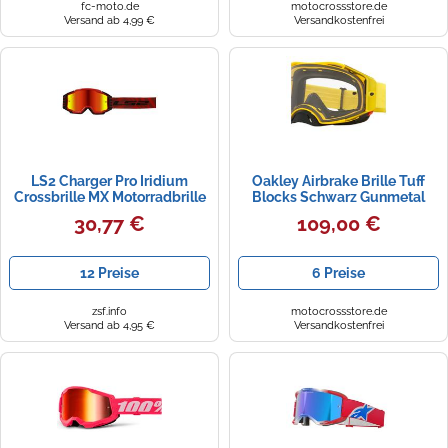
fc-moto.de
motocrossstore.de
Versand ab 4,99 €
Versandkostenfrei
LS2 Charger Pro Iridium
Oakley Airbrake Brille Tuff
Crossbrille MX Motorradbrille
Blocks Schwarz Gunmetal
Rot / Rot verspiegelt
Prizm Torch Iridium
30,77 €
109,00 €
12 Preise
6 Preise
zsf.info
motocrossstore.de
Versand ab 4,95 €
Versandkostenfrei