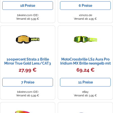
18 Preise
6 Preise
bikeinn.com (DE)
xlmoto.de
Versand ab 5,99 €
Versand ab 4,95 €
100percent Strata 2 Brille
MotoCrossbrille LS2 Aura Pro
Mirror True Gold Lens/CAT3
Iridium MX Brille neongelb mit
Solar Eclipse
verspiegeltem Glas
27,99 €
69,24 €
7 Preise
11 Preise
bikeinn.com (DE)
eBay
Versand ab 5,99 €
Versand ab 3,95 €