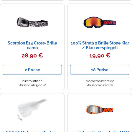
Zündkerzen
Navi Taschen
Winterreifen
Ölfilter
Navi-Zubehör
Navigationsgeräte
Scorpion E24 Cross-Brille
100% Strata 2 Brille Stone Klar
Navigationssoftware
camo
/ Blau verspiegelt
28,90 €
19,90 €
Powercaps
2 Preise
18 Preise
bikeroutfit.de
motocrossstore.de
Versand ab 5,00 €
Versandkostenfrei