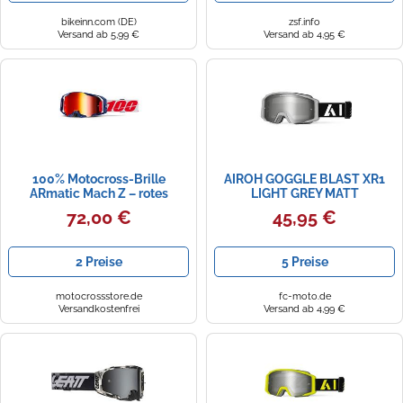
bikeinn.com (DE)
zsf.info
Versand ab 5,99 €
Versand ab 4,95 €
100% Motocross-Brille
AIROH GOGGLE BLAST XR1
ARmatic Mach Z – rotes
LIGHT GREY MATT
verspiegeltes Plexiglas
72,00 €
45,95 €
2 Preise
5 Preise
motocrossstore.de
fc-moto.de
Versandkostenfrei
Versand ab 4,99 €