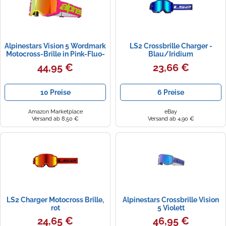
Alpinestars Vision 5 Wordmark
LS2 Crossbrille Charger -
Motocross-Brille in Pink-Fluo-
Blau/Iridium
Gelb mit verspiegeltem rotem
44,95 €
23,66 €
Plexiglas
10 Preise
6 Preise
Amazon Marketplace
eBay
Versand ab 8,50 €
Versand ab 4,90 €
LS2 Charger Motocross Brille,
Alpinestars Crossbrille Vision
rot
5 Violett
24,65 €
46,95 €