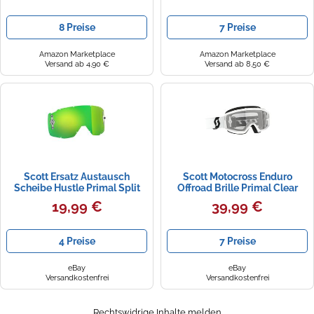
8 Preise
7 Preise
Amazon Marketplace
Amazon Marketplace
Versand ab 4,90 €
Versand ab 8,50 €
Scott Ersatz Austausch
Scott Motocross Enduro
Scheibe Hustle Primal Split
Offroad Brille Primal Clear
Motocross Enduro Offroad
Downhill Quad ATV Klares
19,99 €
39,99 €
MTB
Glas
4 Preise
7 Preise
eBay
eBay
Versandkostenfrei
Versandkostenfrei
Rechtswidrige Inhalte melden