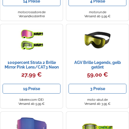
14 Preise
4 Preise
motocrossstore.de
motorun.de
Versandkostenfrei
Versand ab 5,99 €
100percent Strata 2 Brille
AGV Brille Legends, gelb
Mirror Pink Lens/CAT3 Neon
getönt
Yellow
27,99 €
59,00 €
19 Preise
3 Preise
bikeinn.com (DE)
moto-akut.de
Versand ab 5,99 €
Versand ab 3,95 €