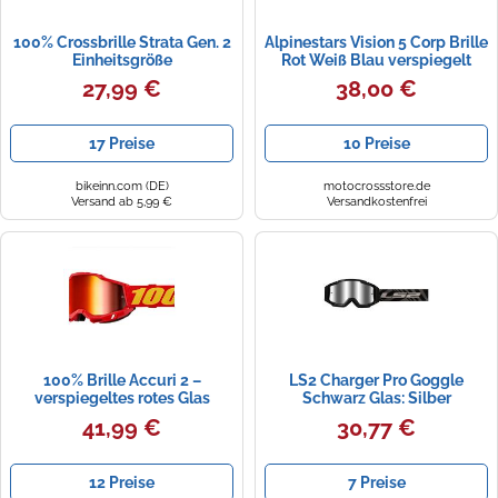
100% Crossbrille Strata Gen. 2
Alpinestars Vision 5 Corp Brille
Einheitsgröße
Rot Weiß Blau verspiegelt
27,99 €
38,00 €
17 Preise
10 Preise
bikeinn.com (DE)
motocrossstore.de
Versand ab 5,99 €
Versandkostenfrei
100% Brille Accuri 2 –
LS2 Charger Pro Goggle
verspiegeltes rotes Glas
Schwarz Glas: Silber
(CAT3)
verspiegelt
41,99 €
30,77 €
12 Preise
7 Preise