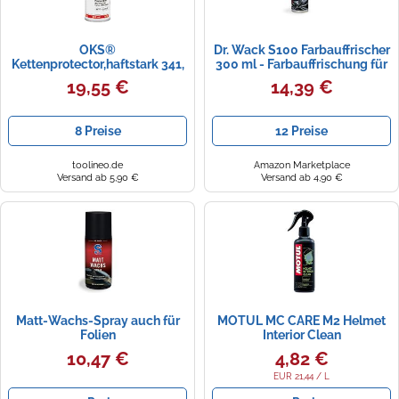
OKS®
Dr. Wack S100 Farbauffrischer
Kettenprotector,haftstark 341,
300 ml - Farbauffrischung für
400ml (Haftschmierstoff)
Motorrad - Schutz vor
19,55 €
14,39 €
Ausbleichen - Pflegespray
temperaturbeständig -
Farbpflege für alle
8 Preise
12 Preise
Oberflächen - Hochwertige
Motorradpflege
toolineo.de
Amazon Marketplace
Versand ab 5,90 €
Versand ab 4,90 €
Matt-Wachs-Spray auch für
MOTUL MC CARE M2 Helmet
Folien
Interior Clean
Helminnenreiniger 250ml
10,47 €
4,82 €
Sprühflasche
EUR 21,44 / L