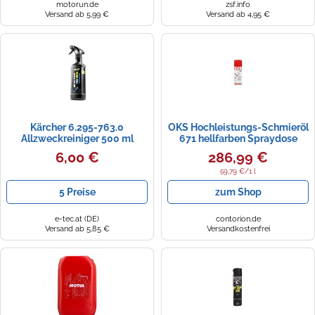
motorun.de
zsf.info
Versand ab 5,99 €
Versand ab 4,95 €
Kärcher 6.295-763.0
OKS Hochleistungs-Schmieröl
Allzweckreiniger 500 ml
671 hellfarben Spraydose
400ml Stück:12
6,00 €
286,99 €
59,79 €/1 l
5 Preise
zum Shop
e-tec.at (DE)
contorion.de
Versand ab 5,85 €
Versandkostenfrei