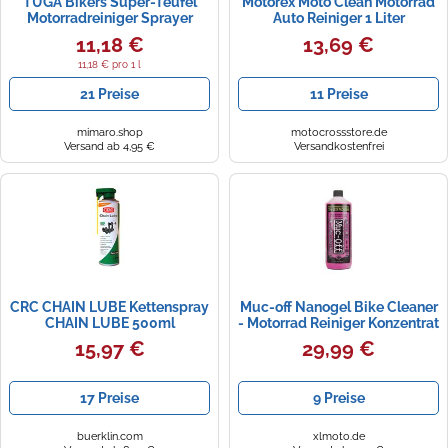
TUGA Bikers Super-Teufel
Motorex Moto Clean Motorrad
Motorradreiniger Sprayer
Auto Reiniger 1 Liter
1000 ml (BT-1-D)
11,18 €
13,69 €
11,18 € pro 1 l
21 Preise
11 Preise
mimaro.shop
motocrossstore.de
Versand ab 4,95 €
Versandkostenfrei
CRC CHAIN LUBE Kettenspray
Muc-off Nanogel Bike Cleaner
CHAIN LUBE 500ml
- Motorrad Reiniger Konzentrat
1 Liter
15,97 €
29,99 €
17 Preise
9 Preise
buerklin.com
xlmoto.de