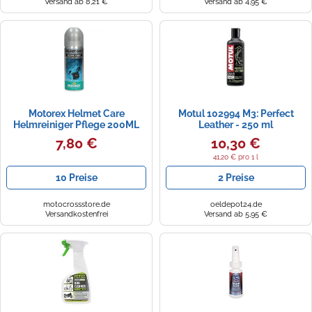
Versand ab 8,21 €
Versand ab 4,95 €
Motorex Helmet Care
Motul 102994 M3: Perfect
Helmreiniger Pflege 200ML
Leather - 250 ml
7,80 €
10,30 €
41,20 € pro 1 l
10 Preise
2 Preise
motocrossstore.de
oeldepot24.de
Versandkostenfrei
Versand ab 5,95 €