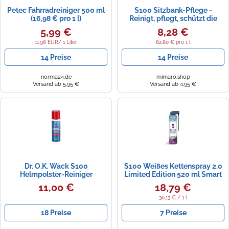
Petec Fahrradreiniger 500 ml
S100 Sitzbank-Pflege -
(16,98 € pro 1 l)
Reinigt, pflegt, schützt die
Motorrad-Sitzbank
5,99 €
8,28 €
11.98 EUR/ 1 Liter
82,80 € pro 1 l
14 Preise
14 Preise
norma24.de
mimaro.shop
Versand ab 5,95 €
Versand ab 4,95 €
Dr. O.K. Wack S100
S100 Weißes Kettenspray 2.0
Helmpolster-Reiniger
Limited Edition 520 ml Smart
Straw
11,00 €
18,79 €
36,13 € / 1 l
18 Preise
7 Preise