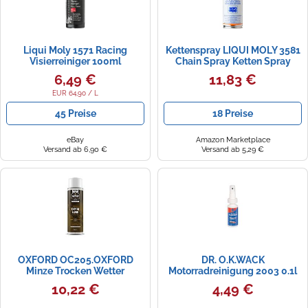
Liqui Moly 1571 Racing
Kettenspray LIQUI MOLY 3581
Visierreiniger 100ml
Chain Spray Ketten Spray
Schmierung 200 ml
6,49 €
11,83 €
EUR 64,90 / L
45 Preise
18 Preise
eBay
Amazon Marketplace
Versand ab 6,90 €
Versand ab 5,29 €
OXFORD OC205.OXFORD
DR. O.K.WACK
Minze Trocken Wetter
Motorradreinigung 2003 0.1l
Schmiermittel, 500ml
10,22 €
4,49 €