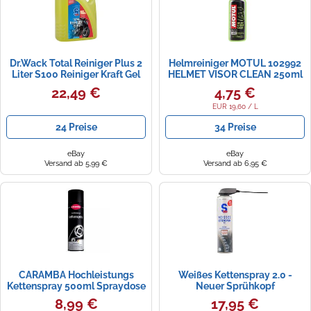
Dr.Wack Total Reiniger Plus 2
Helmreiniger MOTUL 102992
Liter S100 Reiniger Kraft Gel
HELMET VISOR CLEAN 250ml
(11,48 € pro 1 l)
22,49 €
4,75 €
EUR 19,60 / L
24 Preise
34 Preise
eBay
eBay
Versand ab 5,99 €
Versand ab 6,95 €
CARAMBA Hochleistungs
Weißes Kettenspray 2.0 -
Kettenspray 500ml Spraydose
Neuer Sprühkopf
"Profi-Serie"
8,99 €
17,95 €