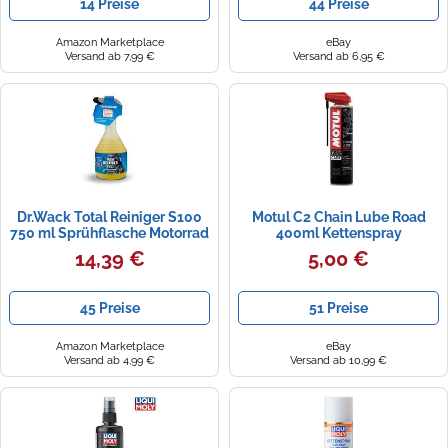
14 Preise
44 Preise
Amazon Marketplace
eBay
Versand ab 7,99 €
Versand ab 6,95 €
Dr.Wack Total Reiniger S100
Motul C2 Chain Lube Road
750 ml Sprühflasche Motorrad
400ml Kettenspray
Roller Quad (1,71 € pro 100 ml)
14,39 €
5,00 €
45 Preise
51 Preise
Amazon Marketplace
eBay
Versand ab 4,99 €
Versand ab 10,99 €