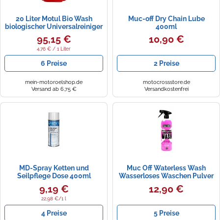
20 Liter Motul Bio Wash
Muc-off Dry Chain Lube
biologischer Universalreiniger
400ml
95,15 €
10,90 €
4.76 € / 1 Liter
6 Preise
2 Preise
mein-motoroelshop.de
motocrossstore.de
Versand ab 6,75 €
Versandkostenfrei
MD-Spray Ketten und
Muc Off Waterless Wash
Seilpflege Dose 400ml
Wasserloses Waschen Pulver
750ML
9,19 €
12,90 €
22,98 €/1 l
4 Preise
5 Preise