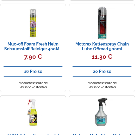
Zündkerzen
Navi Taschen
Winterreifen
Ölfilter
Navi-Zubehör
Navigationsgeräte
Muc-off Foam Fresh Helm
Motorex Kettenspray Chain
Navigationssoftware
Schaumstoff Reiniger 400ML
Lube Offroad 500ml
7,90 €
11,30 €
Powercaps
16 Preise
20 Preise
motocrossstore.de
motocrossstore.de
Versandkostenfrei
Versandkostenfrei