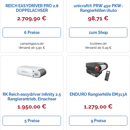
REICH EASYDRIVER PRO 2.8
unicraft® PRW 450 PKW-
DOPPELACHSER
Rangierhilfen (Auto
WOHNWAGEN CARAVAN...
Werkstattausstattung)
2.709,90 €
98,71 €
6 Preise
zum Shop
campingplus.de
toolineo.de
Versand ab 5,90 €
Versand ab 6,49 €
RK Reich easydriver infinity 2.5
ENDURO Rangierhilfe EM313A
Rangierantrieb, Einachser
1.950,00 €
1.279,00 €
5 Preise
9 Preise