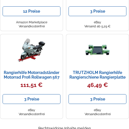
12 Preise
3 Preise
Amazon Marketplace
eBay
Versandkostenfrei
Versand ab 5,29 €
Rangierhilfe Motorradständer
TRUTZHOLM Rangierhilfe
Motorrad Profi Rollwagen 567
Rangierschiene Rangierplatte
kg Seitenständer
Parkhilfe für das Motorrad bis
111,51 €
46,49 €
250kg flexibel um 360°
schwenkbar
3 Preise
3 Preise
eBay
eBay
Versandkostenfrei
Versandkostenfrei
Rechtswidrige Inhalte melden