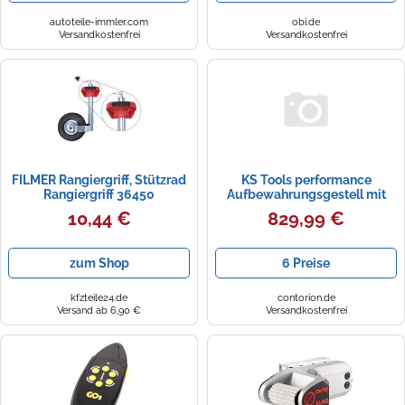
autoteile-immler.com
obi.de
Versandkostenfrei
Versandkostenfrei
FILMER Rangiergriff, Stützrad
KS Tools performance
Rangiergriff 36450
Aufbewahrungsgestell mit
vier hydraulischen
10,44 €
829,99 €
Rangierhilfen, 5-tlg
zum Shop
6 Preise
kfzteile24.de
contorion.de
Versand ab 6,90 €
Versandkostenfrei