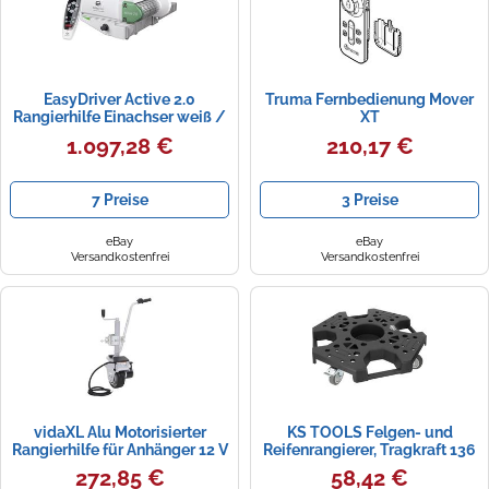
EasyDriver Active 2.0
Truma Fernbedienung Mover
Rangierhilfe Einachser weiß /
XT
grün Active 2.0
1.097,28 €
210,17 €
7 Preise
3 Preise
eBay
eBay
Versandkostenfrei
Versandkostenfrei
vidaXL Alu Motorisierter
KS TOOLS Felgen- und
Rangierhilfe für Anhänger 12 V
Reifenrangierer, Tragkraft 136
350 W
kg, Ø 720 mm - 160.0670
272,85 €
58,42 €