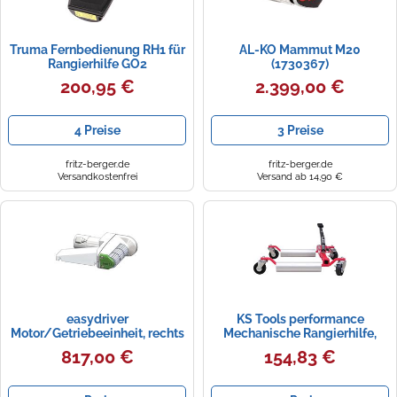
Truma Fernbedienung RH1 für
AL-KO Mammut M20
Rangierhilfe GO2
(1730367)
200,95 €
2.399,00 €
4 Preise
3 Preise
fritz-berger.de
fritz-berger.de
Versandkostenfrei
Versand ab 14,90 €
easydriver
KS Tools performance
Motor/Getriebeeinheit, rechts
Mechanische Rangierhilfe,
(227-15009RBGG18)
680 kg, max. Reifenbreite 330
817,00 €
154,83 €
mm - 160.1210