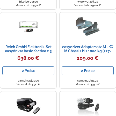
fritz-berger.de
wigo-vorzelt.de
Versand ab 14,90 €
Versand ab 119,00 €
Reich GmbH Elektronik-Set
easydriver Adaptersatz AL-KO
easydriver basic/active 2.3
M Chassis bis 1800 kg (227-
2151s)
638,00 €
209,00 €
2 Preise
2 Preise
campingplus.de
campingplus.de
Versand ab 5,90 €
Versand ab 5,90 €