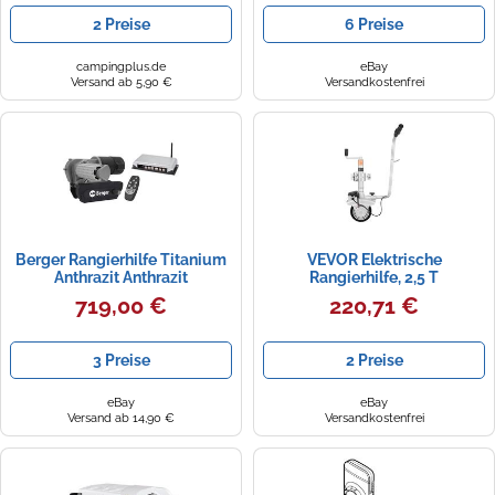
2 Preise
6 Preise
campingplus.de
eBay
Versand ab 5,90 €
Versandkostenfrei
Berger Rangierhilfe Titanium
VEVOR Elektrische
Anthrazit Anthrazit
Rangierhilfe, 2,5 T
halbautomatisch
Anhängelast, 380 W 12 V
719,00 €
220,71 €
motorisiertes Stützrad mit 7
m/min
Bewegungsgeschwindigkeit,
3 Preise
2 Preise
einstellbare Klemmhöhe &
Gummireifen, zum Bewegen
von Wohnwagen & Booten
eBay
eBay
Versand ab 14,90 €
Versandkostenfrei