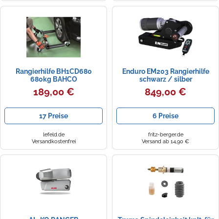
Zündkerzen
Navi Taschen
Winterreifen
Ölfilter
Navi-Zubehör
Navigationsgeräte
Rangierhilfe BH1CD680
Enduro EM203 Rangierhilfe
Navigationssoftware
680kg BAHCO
schwarz / silber
189,00 €
849,00 €
Powercaps
17 Preise
6 Preise
lefeld.de
fritz-berger.de
Versandkostenfrei
Versand ab 14,90 €