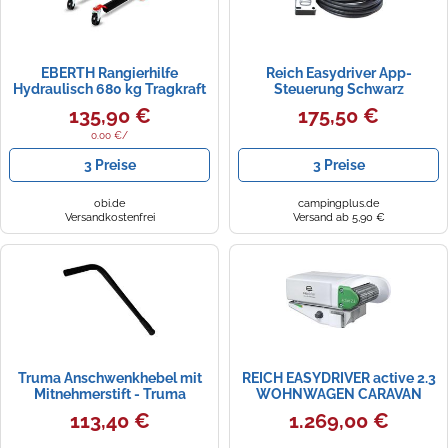
EBERTH Rangierhilfe
Reich Easydriver App-
Hydraulisch 680 kg Tragkraft
Steuerung Schwarz
für Max Reifenbreite 230 mm
135,90 €
175,50 €
0.00 €/
3 Preise
3 Preise
obi.de
campingplus.de
Versandkostenfrei
Versand ab 5,90 €
Truma Anschwenkhebel mit
REICH EASYDRIVER active 2.3
Mitnehmerstift - Truma
WOHNWAGEN CARAVAN
Ersatzteil Nr. 60030-04500 -
RANGIERHILFE MIT...
113,40 €
1.269,00 €
für Mover SR / S