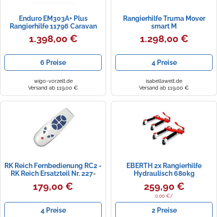
Enduro EM303A+ Plus
Rangierhilfe Truma Mover
Rangierhilfe 11796 Caravan
smart M
Wohnwagen
1.398,00 €
1.298,00 €
6 Preise
4 Preise
wigo-vorzelt.de
isabellawelt.de
Versand ab 119,00 €
Versand ab 119,00 €
RK Reich Fernbedienung RC2 -
EBERTH 2x Rangierhilfe
RK Reich Ersatzteil Nr. 227-
Hydraulisch 680kg
10131 - für Reich Mover
Reifenbreite 230mm
179,00 €
259,90 €
Spannweite 345-630mm
0.00 €/
4 Preise
2 Preise