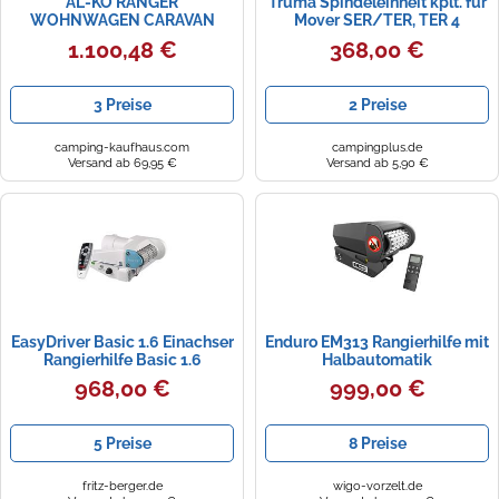
AL-KO RANGER
Truma Spindeleinheit kplt. für
WOHNWAGEN CARAVAN
Mover SER/TER, TER 4
RANGIERHILFE
(60030-33600)
1.100,48 €
368,00 €
3 Preise
2 Preise
camping-kaufhaus.com
campingplus.de
Versand ab 69,95 €
Versand ab 5,90 €
EasyDriver Basic 1.6 Einachser
Enduro EM313 Rangierhilfe mit
Rangierhilfe Basic 1.6
Halbautomatik
968,00 €
999,00 €
5 Preise
8 Preise
fritz-berger.de
wigo-vorzelt.de