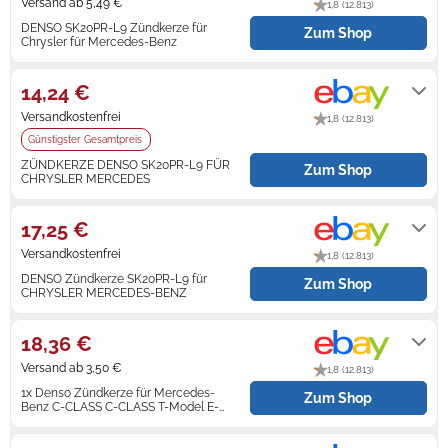
Versand ab 5,49 €
1,8 (12.813)
DENSO SK20PR-L9 Zündkerze für
Zum Shop
Zündkerzen
Navi Taschen
Winterreifen
Chrysler für Mercedes-Benz
Lieferung innerhalb von 1 - 2
Werktagen nach Zahlungseingang.
Ölfilter
Navi-Zubehör
14,24 €
Versandkostenfrei
Navigationsgeräte
1,8 (12.813)
Günstigster Gesamtpreis
Navigationssoftware
ZÜNDKERZE DENSO SK20PR-L9 FÜR
Zum Shop
CHRYSLER MERCEDES
Lieferung innerhalb von 3 - 5
Powercaps
Werktagen nach Zahlungseingang.
17,25 €
Versandkostenfrei
1,8 (12.813)
DENSO Zündkerze SK20PR-L9 für
Zum Shop
CHRYSLER MERCEDES-BENZ
Lieferung innerhalb von 1 - 3
Werktagen nach Zahlungseingang.
18,36 €
Versand ab 3,50 €
1,8 (12.813)
1x Denso Zündkerze für Mercedes-
Zum Shop
Benz C-CLASS C-CLASS T-Model E-
CLASS T-Model
Lieferung innerhalb von 3 - 6
Werktagen nach Zahlungseingang.