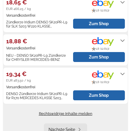
18,65 €
EUR 466,25 / kg
1,8 (12.813)
Versandkostenfrei
Zündkerze Iridium DENSO SK20PR-L9
Zum Shop
für SLK S203 W220 KLASSE
MERCEDES CHRYSLER Bus
Lieferung innerhalb von 2 - 3
Werktagen nach Zahlungseingang.
18,88 €
Versandkostenfrei
1,8 (12.813)
NEU - DENSO SK20PR-L9 Zündkerze
Zum Shop
für CHRYSLER MERCEDES-BENZ
Lieferung innerhalb von 2 - 6
Werktagen nach Zahlungseingang.
19,34 €
EUR 483,50 / kg
1,8 (12.813)
Versandkostenfrei
DENSO Zündkerze Iridium SK20PR-L9
Zum Shop
für R170 MERCEDES KLASSE S203
W203 CHRYSLER
Lieferung innerhalb von 2 - 3
Werktagen nach Zahlungseingang.
Rechtswidrige Inhalte melden
Nächste Seite