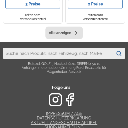
3 Preise
2 Preise
reifen.com
reifen.com
Versandkostenfrei
Versandkostenfrei
Alle anzeigen
Beispiel: GOLF 5 Heckschürze, REIFEN 4 50 10
Anhänger, motorhaubendämmung Ford, Ersatzteile für
Wagenheber, Aerzetix
Folge uns
IMPRESSUM / AGB
DATENSCHUTZERKLÄRUNG
AKTUELL ANGESCHAUTE ARTIKEL
SHOP-ANMELDUNG