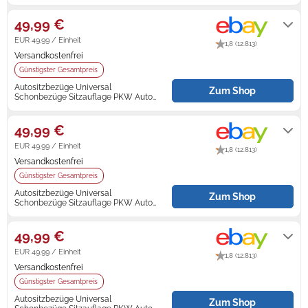
Set für Chevrolet Aveo
Lieferung innerhalb von 2 - 3
Werktagen nach Zahlungseingang.
49,99 €
Zündkerzen
Navi Taschen
Winterreifen
EUR 49,99 / Einheit
1,8 (12.813)
Ölfilter
Navi-Zubehör
Versandkostenfrei
Günstigster Gesamtpreis
Navigationsgeräte
Autositzbezüge Universal
Zum Shop
Schonbezüge Sitzauflage PKW Auto
Set für Chevrolet Aveo
Navigationssoftware
Lieferung innerhalb von 4 - 5
Werktagen nach Zahlungseingang.
49,99 €
Powercaps
EUR 49,99 / Einheit
1,8 (12.813)
Versandkostenfrei
Günstigster Gesamtpreis
Autositzbezüge Universal
Zum Shop
Schonbezüge Sitzauflage PKW Auto
Set für Chevrolet Aveo
Lieferung innerhalb von 2 - 7
Werktagen nach Zahlungseingang.
49,99 €
EUR 49,99 / Einheit
1,8 (12.813)
Versandkostenfrei
Günstigster Gesamtpreis
Autositzbezüge Universal
Zum Shop