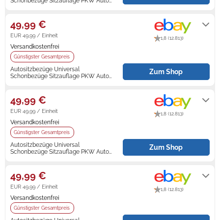
Schonbezüge Sitzauflage PKW Auto
Set für Chevrolet Aveo
Lieferung innerhalb von 2 - 7
Werktagen nach Zahlungseingang.
49,99 €
EUR 49,99 / Einheit
1,8 (12.813)
Versandkostenfrei
Günstigster Gesamtpreis
Autositzbezüge Universal
Zum Shop
Schonbezüge Sitzauflage PKW Auto
Set für Chevrolet Aveo
Lieferung innerhalb von 4 - 5
Werktagen nach Zahlungseingang.
49,99 €
EUR 49,99 / Einheit
1,8 (12.813)
Versandkostenfrei
Günstigster Gesamtpreis
Autositzbezüge Universal
Zum Shop
Schonbezüge Sitzauflage PKW Auto
Set für Chevrolet Aveo
Lieferung innerhalb von 4 - 8
Werktagen nach Zahlungseingang.
49,99 €
EUR 49,99 / Einheit
1,8 (12.813)
Versandkostenfrei
Günstigster Gesamtpreis