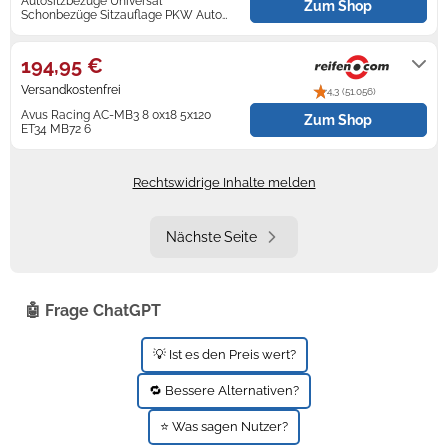
Autositzbezüge Universal
Zum Shop
Schonbezüge Sitzauflage PKW Auto
Set für Chevrolet Aveo
Lieferung innerhalb von 5 - 8
Werktagen nach Zahlungseingang.
194,95 €
Versandkostenfrei
4,3 (51.056)
Avus Racing AC-MB3 8 0x18 5x120
Zum Shop
ET34 MB72 6
2-5 Werktage
Rechtswidrige Inhalte melden
Nächste Seite
🤖 Frage ChatGPT
💡 Ist es den Preis wert?
🔁 Bessere Alternativen?
⭐ Was sagen Nutzer?