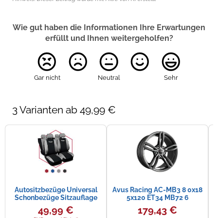
Wie gut haben die Informationen Ihre Erwartungen
erfüllt und Ihnen weitergeholfen?
Gar nicht
Neutral
Sehr
3 Varianten ab 49,99 €
Autositzbezüge Universal
Avus Racing AC-MB3 8 0x18
A
Schonbezüge Sitzauflage
5x120 ET34 MB72 6
PKW Auto für Citroen
49,99 €
179,43 €
Berlingo