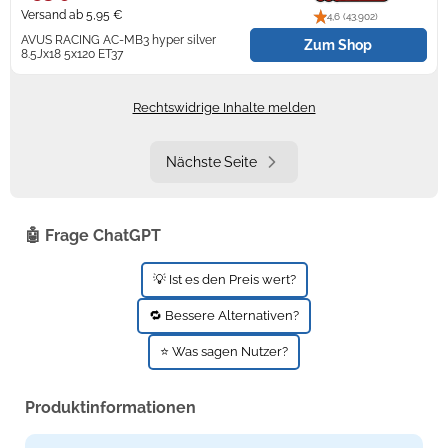
Versand ab 5,95 €
4,6 (43.902)
AVUS RACING AC-MB3 hyper silver
Zum Shop
8.5Jx18 5x120 ET37
sofort versandfertig, Lieferfrist 1-3
Werktage
Rechtswidrige Inhalte melden
Nächste Seite
🤖 Frage ChatGPT
💡 Ist es den Preis wert?
🔁 Bessere Alternativen?
⭐ Was sagen Nutzer?
Produktinformationen