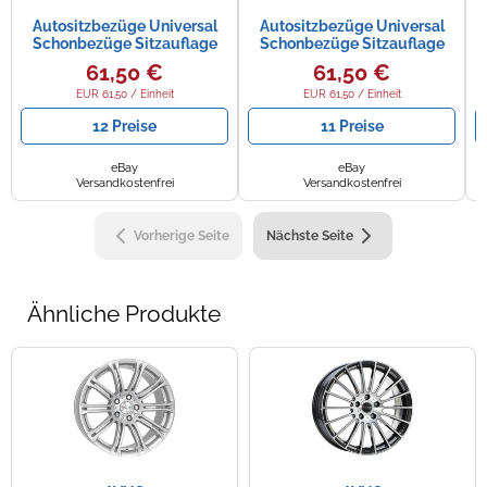
Autositzbezüge Universal
Autositzbezüge Universal
Schonbezüge Sitzauflage
Schonbezüge Sitzauflage
PKW Schonbezug für
PKW Auto für Hyundai
61,50 €
61,50 €
Peugeot 208
Terracan
EUR 61,50 / Einheit
EUR 61,50 / Einheit
12 Preise
11 Preise
eBay
eBay
Versandkostenfrei
Versandkostenfrei
Vorherige Seite
Nächste Seite
Ähnliche Produkte