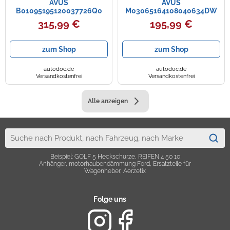
AVUS
AVUS
B01095195120037726Q0
M03065164108040634DW
Felge
Felge
315,99 €
195,99 €
zum Shop
zum Shop
autodoc.de
autodoc.de
Versandkostenfrei
Versandkostenfrei
Alle anzeigen
Beispiel: GOLF 5 Heckschürze, REIFEN 4 50 10
Anhänger, motorhaubendämmung Ford, Ersatzteile für
Wagenheber, Aerzetix
Folge uns