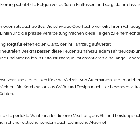
ierung schützt die Felgen vor äußeren Einflüssen und sorgt dafür, dass 
dern als auch zeitlos. Die schwarze Oberfläche verleiht Ihrem Fahrzeug 
aren Linien und die präzise Verarbeitung machen diese Felgen zu einem echte
g sorgt für einen edlen Glanz, der Ihr Fahrzeug aufwertet.
 neutralen Designs passen diese Felgen zu nahezu jedem Fahrzeugtyp un
tung und Materialien in Erstausrüsterqualität garantieren eine lange Leb
insetzbar und eignen sich für eine Vielzahl von Automarken und -modellen
öchten. Die Kombination aus Größe und Design macht sie besonders attrakt
öchten.
d die perfekte Wahl für alle, die eine Mischung aus Stil und Leistung s
e nicht nur optische, sondern auch technische Akzente!