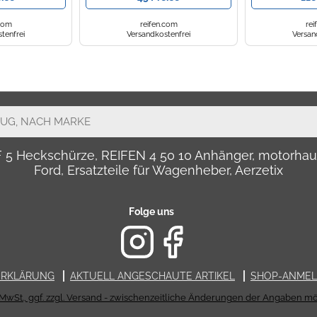
.com
reifen.com
rei
tenfrei
Versandkostenfrei
Versan
LF 5 Heckschürze, REIFEN 4 50 10 Anhänger, motor
Ford, Ersatzteile für Wagenheber, Aerzetix
Folge uns
ERKLÄRUNG
AKTUELL ANGESCHAUTE ARTIKEL
SHOP-ANME
. MwSt., ggf. zzgl. Versand - zwischenzeitliche Änderungen der Angaben mö