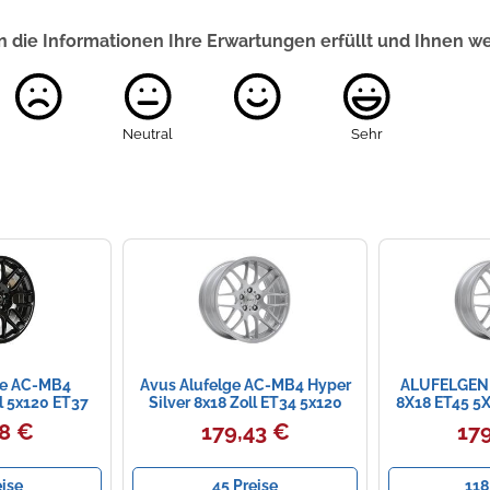
 die Informationen Ihre Erwartungen erfüllt und Ihnen w
Neutral
Sehr
ge AC-MB4
Avus Alufelge AC-MB4 Hyper
ALUFELGEN 
l 5x120 ET37
Silver 8x18 Zoll ET34 5x120
8X18 ET45 5X
,6
ML72,6
S
18 €
179,43 €
179
eise
45 Preise
118