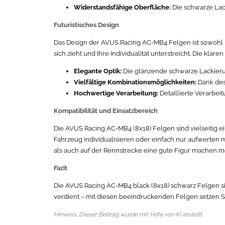
Widerstandsfähige Oberfläche:
Die schwarze Lack
Futuristisches Design
Das Design der AVUS Racing AC-MB4 Felgen ist sowohl mo
sich zieht und Ihre Individualität unterstreicht. Die kl
Elegante Optik:
Die glänzende schwarze Lackierun
Vielfältige Kombinationsmöglichkeiten:
Dank des
Hochwertige Verarbeitung:
Detaillierte Verarbei
Kompatibilität und Einsatzbereich
Die AVUS Racing AC-MB4 (8x18) Felgen sind vielseitig e
Fahrzeug individualisieren oder einfach nur aufwerten m
als auch auf der Rennstrecke eine gute Figur machen m
Fazit
Die AVUS Racing AC-MB4 black (8x18) schwarz Felgen sin
verdient – mit diesen beeindruckenden Felgen setzen Si
Hinweis: Dieser Beitrag wurde mit Hilfe von KI erstellt