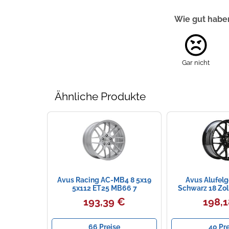
Wie gut haben
Gar nicht
Ähnliche Produkte
Avus Racing AC-MB4 8 5x19
Avus Alufel
5x112 ET25 MB66 7
Schwarz 18 Zol
ML72
193,39 €
198,
66 Preise
40 Pr