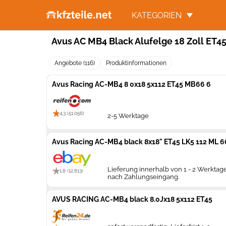
KATEGORIEN
Avus AC MB4 Black Alufelge 18 Zoll ET4
Angebote (116)
Produktinformationen
Avus Racing AC-MB4 8 0x18 5x112 ET45 MB66 6
4,3 (51.056)
2-5 Werktage
Avus Racing AC-MB4 black 8x18" ET45 LK5 112 ML 66.
Lieferung innerhalb von 1 - 2 Werktag
1,8 (12.813)
nach Zahlungseingang.
AVUS RACING AC-MB4 black 8.0Jx18 5x112 ET45