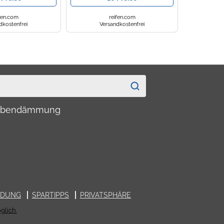
fen.com
reifen.com
dkostenfrei
Versandkostenfrei
haubendämmung
LDUNG
SPARTIPPS
PRIVATSPHÄRE
glich.