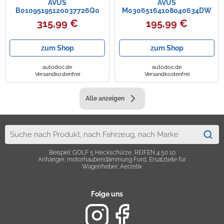
AVUS
AVUS
B01095195120037726Q0
M03065164108040634DW
Felge
Felge
315,99 €
195,99 €
zum Shop
zum Shop
autodoc.de
autodoc.de
Versandkostenfrei
Versandkostenfrei
Alle anzeigen
Beispiel: GOLF 5 Heckschürze, REIFEN 4 50 10
Anhänger, motorhaubendämmung Ford, Ersatzteile für
Wagenheber, Aerzetix
Folge uns