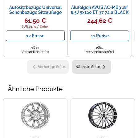
Autositzbezüge Universal
Alufelgen AVUS AC-MB3 18"
Schonbezüge Sitzauflage
8.5J 5x120 ET 37 72.6 BLACK
PKW Schonbezug für
POLISHED
61,50 €
244,62 €
Peugeot 208
EUR 61,50 / Einheit
12 Preise
11 Preise
eBay
eBay
Versandkostenfrei
Versandkostenfrei
Vorherige Seite
Nächste Seite
Ähnliche Produkte