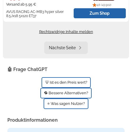
Versand ab 5,95 €
4,6 (43.902)
AVUS RACING AC-MB3 hyper silver
Zum Shop
8.5Jx18 5x120 ET37
sofort versandfertig, Lieferfrist 1-3
Werktage
Rechtswidrige Inhalte melden
Nächste Seite
🤖 Frage ChatGPT
💡 Ist es den Preis wert?
🔁 Bessere Alternativen?
⭐ Was sagen Nutzer?
Produktinformationen