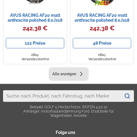
AVUS RACING AF20 matt
AVUS RACING AF20 matt
anthracite polished 8.0Jx18
anthracite polished 8.0Jx18
5x112 ET40
5x112 ET28
242,38 €
242,38 €
122 Preise
48 Preise
eBay
eBay
Versandkostenfrei
Versandkostenfrei
Alle anzeigen
Beispiel: GOLF 5 Heckschürze, REIFEN 4 50 10
Anhänger, motorhaubendämmung Ford, Ersatzteile für
Wagenheber, Aerzetix
Folge uns