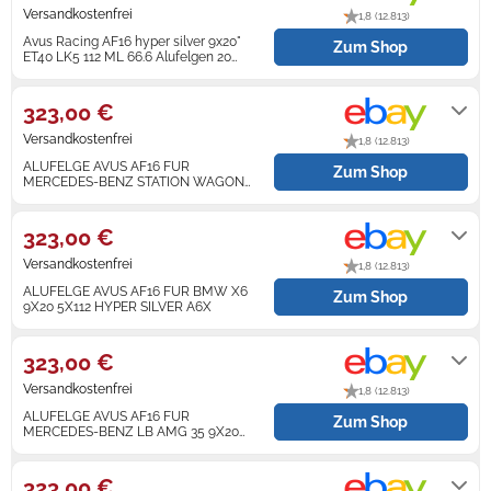
Versandkostenfrei
1,8 (12.813)
Zündkerzen
Navi Taschen
Winterreifen
Avus Racing AF16 hyper silver 9x20"
Zum Shop
ET40 LK5 112 ML 66.6 Alufelgen 20
Zoll
Lieferung innerhalb von 1 - 2
Ölfilter
Navi-Zubehör
Werktagen nach Zahlungseingang.
323,00 €
Navigationsgeräte
Versandkostenfrei
1,8 (12.813)
ALUFELGE AVUS AF16 FUR
Zum Shop
Navigationssoftware
MERCEDES-BENZ STATION WAGON
9X20 5X112 HYPER SI
Lieferung innerhalb von 5 - 9
Powercaps
Werktagen nach Zahlungseingang.
323,00 €
Versandkostenfrei
1,8 (12.813)
ALUFELGE AVUS AF16 FUR BMW X6
Zum Shop
9X20 5X112 HYPER SILVER A6X
Lieferung innerhalb von 5 - 9
Werktagen nach Zahlungseingang.
323,00 €
Versandkostenfrei
1,8 (12.813)
ALUFELGE AVUS AF16 FUR
Zum Shop
MERCEDES-BENZ LB AMG 35 9X20
5X112 HYPER SILVER
Lieferung innerhalb von 5 - 9
Werktagen nach Zahlungseingang.
323,00 €