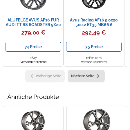
ALUFELGE AVUS AF16 FUR
Avus Racing AF16 9 0x20
AUDI TT RS ROADSTER 9X20
5x112 ET35 MB66 6
5X112 MATT ANTHRACITE
279,00 €
292,49 €
POLIS 1MY
74 Preise
75 Preise
eBay
reifen.com
Versandkostenfrei
Versandkostenfrei
Vorherige Seite
Nächste Seite
Ähnliche Produkte