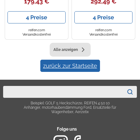
179,43 €
292,49 €
4 Preise
4 Preise
reifen.com
reifen.com
Versandkostenfrei
Versandkostenfrei
Alle anzeigen
zurück zur Startseite
Beispiel: GOLF 5 Heckschürze, REIFEN 4 50 10
Anhänger, motorhaubendämmung Ford, Ersatzteile für
Wagenheber, Aerzetix
Folge uns