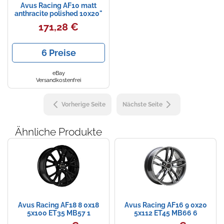
Avus Racing AF10 matt
anthracite polished 10x20"
Zündkerzen
Navi Taschen
Winterreifen
ET19 LK5 112 ML 66.5
171,28 €
Alufelg...
Ölfilter
Navi-Zubehör
6 Preise
Navigationsgeräte
eBay
Navigationssoftware
Versandkostenfrei
Powercaps
Vorherige Seite
Nächste Seite
Ähnliche Produkte
Avus Racing AF18 8 0x18
Avus Racing AF16 9 0x20
5x100 ET35 MB57 1
5x112 ET45 MB66 6