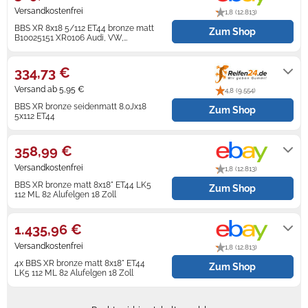
Versandkostenfrei
1,8 (12.813)
Zündkerzen
Navi Taschen
Winterreifen
BBS XR 8x18 5/112 ET44 bronze matt
Zum Shop
B10025151 XR0106 Audi, VW,
Mercedes
Lieferung innerhalb von 5 - 8
Ölfilter
Navi-Zubehör
Werktagen nach Zahlungseingang.
334,73 €
Navigationsgeräte
Versand ab 5,95 €
4,8 (9.554)
BBS XR bronze seidenmatt 8.0Jx18
Navigationssoftware
Zum Shop
5x112 ET44
sofort versandfertig, Lieferfrist 1-3
Powercaps
Werktage
358,99 €
Versandkostenfrei
1,8 (12.813)
BBS XR bronze matt 8x18" ET44 LK5
Zum Shop
112 ML 82 Alufelgen 18 Zoll
Lieferung innerhalb von 2 - 5
Werktagen nach Zahlungseingang.
1.435,96 €
Versandkostenfrei
1,8 (12.813)
4x BBS XR bronze matt 8x18" ET44
Zum Shop
LK5 112 ML 82 Alufelgen 18 Zoll
Lieferung innerhalb von 4 Werktagen
nach Zahlungseingang.