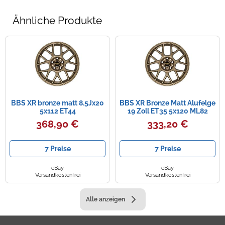
Ähnliche Produkte
BBS XR bronze matt 8.5Jx20
BBS XR Bronze Matt Alufelge
5x112 ET44
19 Zoll ET35 5x120 ML82
368,90 €
333,20 €
7 Preise
7 Preise
eBay
eBay
Versandkostenfrei
Versandkostenfrei
Alle anzeigen