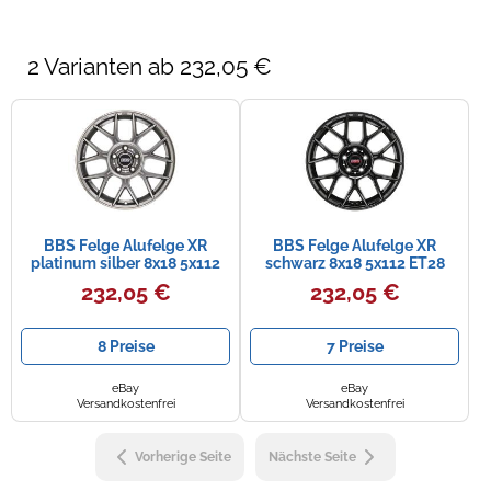
2 Varianten ab 232,05 €
BBS Felge Alufelge XR
BBS Felge Alufelge XR
platinum silber 8x18 5x112
schwarz 8x18 5x112 ET28
ET28 XR0101
XR0101
232,05 €
232,05 €
8 Preise
7 Preise
eBay
eBay
Versandkostenfrei
Versandkostenfrei
Vorherige Seite
Nächste Seite