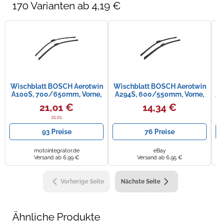
170 Varianten ab 4,19 €
Wischblatt BOSCH Aerotwin
Wischblatt BOSCH Aerotwin
W
A100S, 700/650mm, Vorne,
A294S, 600/550mm, Vorne,
A
2 Stück
2 Stück
21,01 €
14,34 €
21.01
93 Preise
76 Preise
motointegrator.de
eBay
Versand ab 6,99 €
Versand ab 6,95 €
Vorherige Seite
Nächste Seite
Ähnliche Produkte