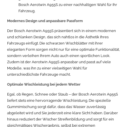
Bosch Aerotwin A955S zu einer nachhaltigen Wahl für Ihr
Fahrzeug.
Modernes Design und anpassbare Passform
Der Bosch Aerotwin A955S präsentiert sich in einem modernen
und schlanken Design, das sich nahtlos in die Ästhetik Ihres
Fahrzeugs einfügt. Die schwarzen Wischblätter mit ihrer
eleganten Form sorgen nicht nur für eine optimale Funktionalität,
sondern verleihen Ihrem Auto auch einen sportlichen Look.
Zudem ist der Aerotwin A955S anpassbar und passt auf viele
Modelle, was ihn zu einer vielseitigen Wahl für
unterschiedlichste Fahrzeuge macht.
Optimale Wischleistung bei jedem Wetter
Egal, ob Regen, Schnee oder Staub – der Bosch Aerotwin A955S
liefert stets eine hervorragende Wischleistung. Die spezielle
Gummimischung sorgt dafür, dass das Wasser zuverlässig
abgeleitet wird und Sie jederzeit eine klare Sicht haben. Darüber
hinaus reduziert der Wischer Streifenbildung und sorgt für ein
gleichmäßiges Wischergebnis, selbst bei extremen