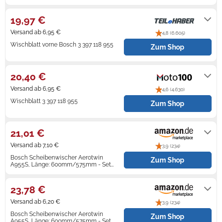
1-3 Werktage
19,97 €
Zündkerzen
Navi Taschen
Winterreifen
Versand ab 6,95 €
4,8 (6.605)
Ölfilter
Navi-Zubehör
Wischblatt vorne Bosch 3 397 118 955
Zum Shop
Navigationsgeräte
1-2 Werktage
20,40 €
Navigationssoftware
Versand ab 6,95 €
4,6 (4.630)
Powercaps
Wischblatt 3 397 118 955
Zum Shop
1-2 Werktage
21,01 €
Versand ab 7,10 €
3,9 (234)
Bosch Scheibenwischer Aerotwin
Zum Shop
A955S, Länge: 600mm/575mm - Set
für
Auf Lager
23,78 €
Versand ab 6,20 €
3,9 (234)
Bosch Scheibenwischer Aerotwin
Zum Shop
A955S, Länge: 600mm/575mm - Set