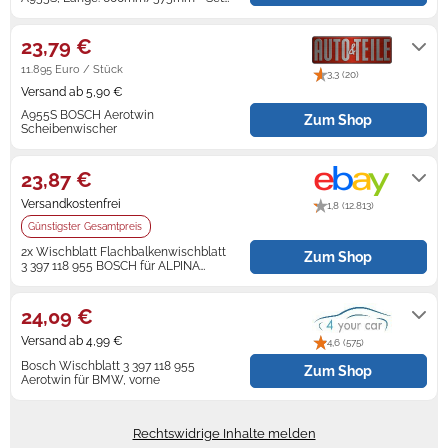
für
Auf Lager
23,79 €
11.895 Euro / Stück
3,3 (20)
Versand ab 5,90 €
A955S BOSCH Aerotwin
Zum Shop
Scheibenwischer
Lieferung in 1-3 Werktagen
23,87 €
Versandkostenfrei
1,8 (12.813)
Günstigster Gesamtpreis
2x Wischblatt Flachbalkenwischblatt
Zum Shop
3 397 118 955 BOSCH für ALPINA
BMW
Lieferung innerhalb von 3 - 4
Werktagen nach Zahlungseingang.
24,09 €
Versand ab 4,99 €
4,6 (575)
Bosch Wischblatt 3 397 118 955
Zum Shop
Aerotwin für BMW, vorne
1-2 Tage
Rechtswidrige Inhalte melden