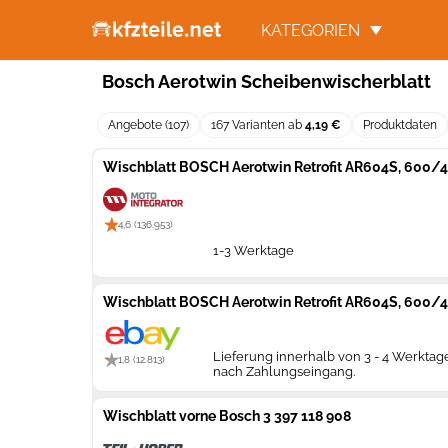
KATEGORIEN
Bosch Aerotwin Scheibenwischerblatt
Angebote (107)
167 Varianten ab
4,19 €
Produktdaten
Wischblatt BOSCH Aerotwin Retrofit AR604S, 600/4
4,6 (136.953)
1-3 Werktage
Wischblatt BOSCH Aerotwin Retrofit AR604S, 600/4
Lieferung innerhalb von 3 - 4 Werktag
1,8 (12.813)
nach Zahlungseingang.
Wischblatt vorne Bosch 3 397 118 908