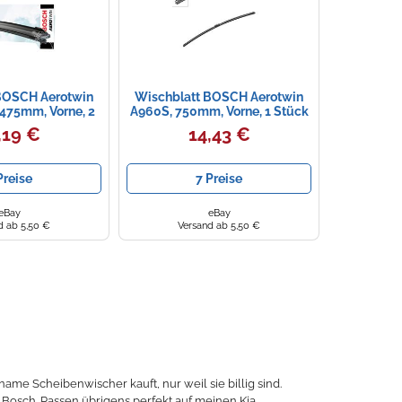
BOSCH Aerotwin
Wischblatt BOSCH Aerotwin
475mm, Vorne, 2
A960S, 750mm, Vorne, 1 Stück
tück
,19 €
14,43 €
Preise
7 Preise
eBay
eBay
d ab 5,50 €
Versand ab 5,50 €
 Scheibenwischer kauft, nur weil sie billig sind.
 Bosch. Passen übrigens perfekt auf meinen Kia