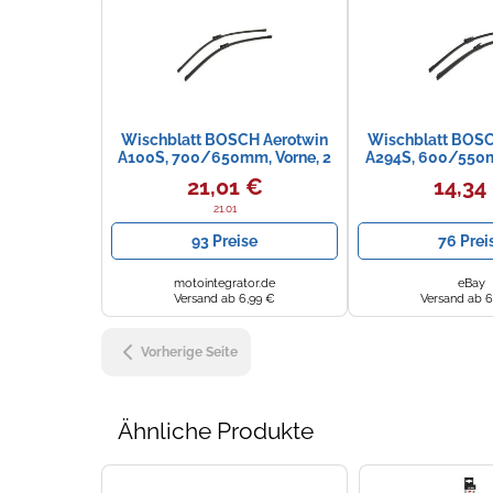
Wischblatt BOSCH Aerotwin
Wischblatt BOSC
A100S, 700/650mm, Vorne, 2
A294S, 600/550m
Stück
Stück
21,01 €
14,34
21.01
93 Preise
76 Prei
motointegrator.de
eBay
Versand ab 6,99 €
Versand ab 6
Vorherige Seite
Ähnliche Produkte