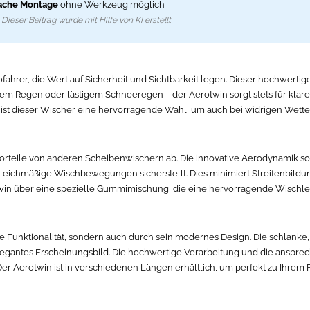
ache Montage
ohne Werkzeug möglich
Dieser Beitrag wurde mit Hilfe von KI erstellt
fahrer, die Wert auf Sicherheit und Sichtbarkeit legen. Dieser hochwertig
em Regen oder lästigem Schneeregen – der Aerotwin sorgt stets für klare 
 ist dieser Wischer eine hervorragende Wahl, um auch bei widrigen Wett
orteile von anderen Scheibenwischern ab. Die innovative Aerodynamik sor
leichmäßige Wischbewegungen sicherstellt. Dies minimiert Streifenbildung
in über eine spezielle Gummimischung, die eine hervorragende Wischlei
e Funktionalität, sondern auch durch sein modernes Design. Die schlanke, 
elegantes Erscheinungsbild. Die hochwertige Verarbeitung und die anspre
er Aerotwin ist in verschiedenen Längen erhältlich, um perfekt zu Ihrem 