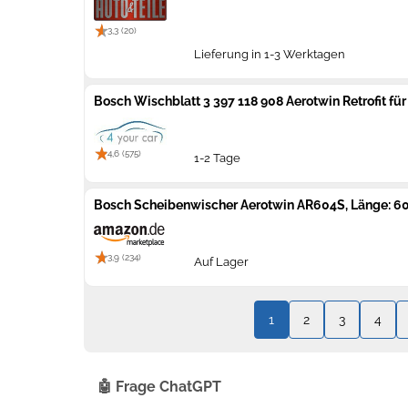
3,3 (20)
Lieferung in 1-3 Werktagen
Bosch Wischblatt 3 397 118 908 Aerotwin Retrofit f
4,6 (575)
1-2 Tage
Bosch Scheibenwischer Aerotwin AR604S, Länge: 
3,9 (234)
Auf Lager
1
2
3
4
🤖 Frage ChatGPT