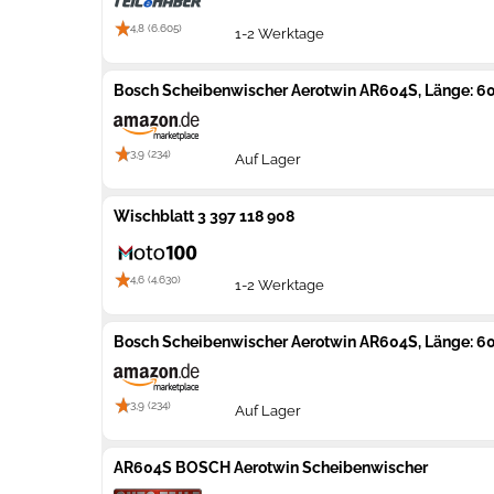
4,8 (6.605)
1-2 Werktage
Bosch Scheibenwischer Aerotwin AR604S, Länge: 
3,9 (234)
Auf Lager
Wischblatt 3 397 118 908
4,6 (4.630)
1-2 Werktage
Bosch Scheibenwischer Aerotwin AR604S, Länge: 
3,9 (234)
Auf Lager
AR604S BOSCH Aerotwin Scheibenwischer