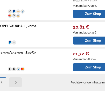
10.395 Euro / Stück
Versand ab 5,90 €
Zum Shop
ür OPEL VAUXHALL, vorne
20,81 €
Versand ab 4,99 €
Zum Shop
600mm/450mm - Set für
21,72 €
Versand ab 6,20 €
Zum Shop
5
Rechtswidrige Inhalte 