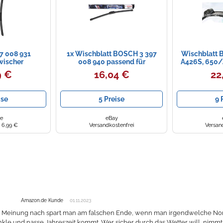
7 008 931
1x Wischblatt BOSCH 3 397
Wischblatt 
wischer
008 940 passend für
A426S, 650/
S
9 €
16,04 €
22
ise
5 Preise
9 
de
eBay
 6,99 €
Versandkostenfrei
Versan
Amazon.de Kunde
01.11.2023
 Meinung nach spart man am falschen Ende, wenn man irgendwelche Noname
nkle und nasse Jahreszeit kommt. Wer sicher durch das Wetter will, nimmt