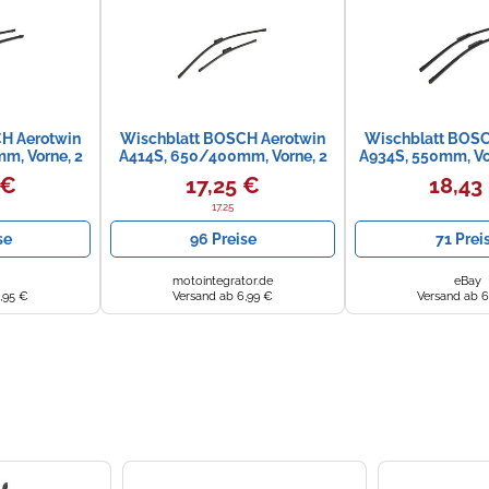
H Aerotwin
Wischblatt BOSCH Aerotwin
Wischblatt BOSC
m, Vorne, 2
A414S, 650/400mm, Vorne, 2
A934S, 550mm, Vo
Stück
 €
17,25 €
18,43
17.25
se
96 Preise
71 Prei
motointegrator.de
eBay
,95 €
Versand ab 6,99 €
Versand ab 6