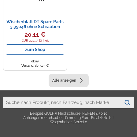
Wischerblatt DT Spare Parts
3.35046 ohne Schrauben
Scheibenwischblatt
20,11 €
EUR 20,11 / Einheit
zum Shop
eBay
Versand ab 7,23 €
Alle anzeigen
Beispiel: GOLF 5 Heckschürze, REIFEN 4 50 10
Anhänger, motorhaubendämmung Ford, Ersatzteile für
Wagenheber, Aerzetix