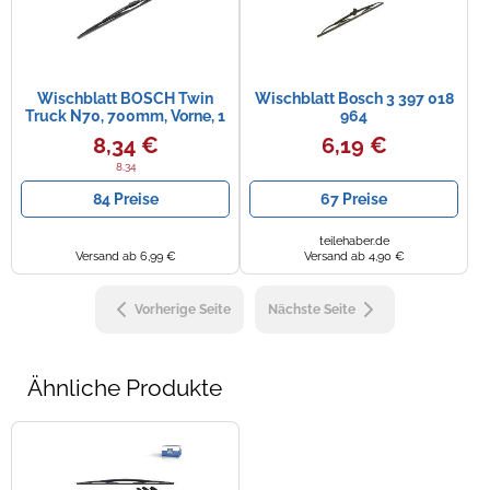
Wischblatt BOSCH Twin
Wischblatt Bosch 3 397 018
Truck N70, 700mm, Vorne, 1
964
Stück
8,34 €
6,19 €
8.34
84 Preise
67 Preise
teilehaber.de
Versand ab 6,99 €
Versand ab 4,90 €
Vorherige Seite
Nächste Seite
Ähnliche Produkte