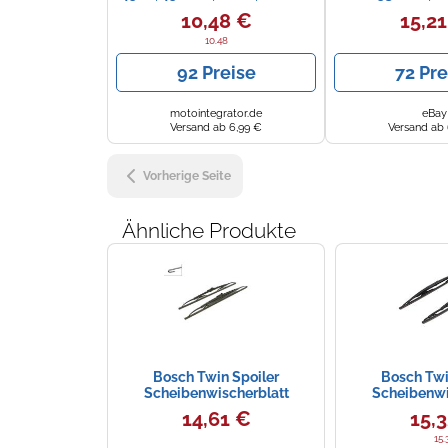
10,48 €
15,2
10.48
92 Preise
72 Pre
motointegrator.de
eBay
Versand ab 6,99 €
Versand ab 
Vorherige Seite
Ähnliche Produkte
Bosch Twin Spoiler
Bosch Twi
Scheibenwischerblatt
Scheibenwi
14,61 €
15,
15.