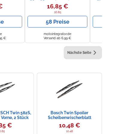
€
16,85 €
19,43 €
16.85
se
58 Preise
63 Preis
de
motointegrator.de
eBay
95 €
Versand ab 6,99 €
Versand ab 6,95
Nächste Seite
OSCH Twin 582S,
Bosch Twin Spoiler
Vorne, 2 Stück
Scheibenwischerblatt
85 €
10,48 €
6.85
10.48