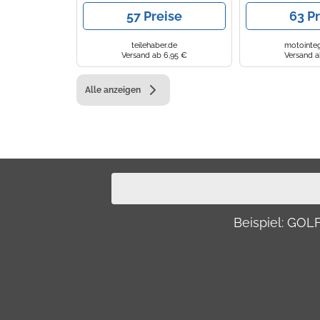
57 Preise
63 P
teilehaber.de
motointeg
Versand ab 6,95 €
Versand a
Alle anzeigen
Beispiel: GO