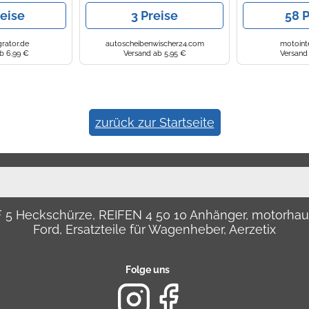
543)
reise
3 Preise
58 P
rator.de
autoscheibenwischer24.com
motoint
b 6,99 €
Versand ab 5,95 €
Versand
zurück zur Startseite
LF 5 Heckschürze, REIFEN 4 50 10 Anhänger, motor
Ford, Ersatzteile für Wagenheber, Aerzetix
Folge uns