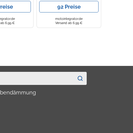
reise
92 Preise
egrator.de
motointegrator.de
 ab 6,99 €
Versand ab 6,99 €
haubendämmung