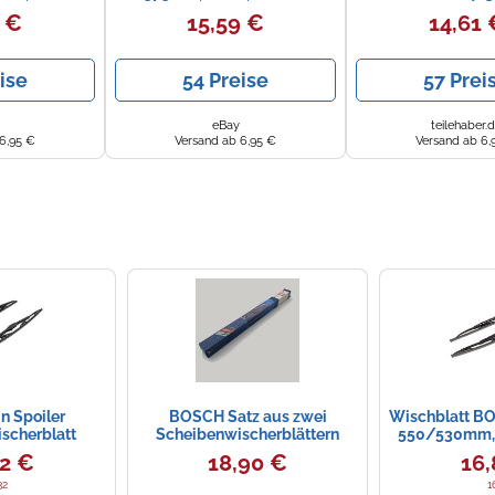
1 €
15,59 €
14,61 
ise
54 Preise
57 Prei
eBay
teilehaber.
6,95 €
Versand ab 6,95 €
Versand ab 6,
n Spoiler
BOSCH Satz aus zwei
Wischblatt B
scherblatt
Scheibenwischerblättern
550/530mm, 
BOSCH Aerotwin SUBARU
32 €
18,90 €
16,
JUSTY, SUZUKI IGNIS,
DAIHATSU SIRION (3 397 118
32
1