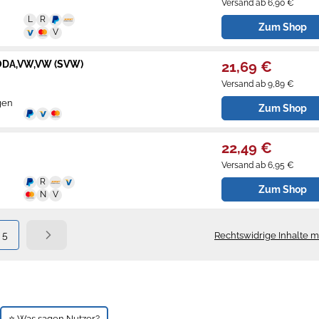
Versand ab 6,90 €
Zum Shop
KODA,VW,VW (SVW)
21,69 €
Versand ab 9,89 €
gen
Zum Shop
22,49 €
Versand ab 6,95 €
Zum Shop
5
Rechtswidrige Inhalte 
⭐ Was sagen Nutzer?