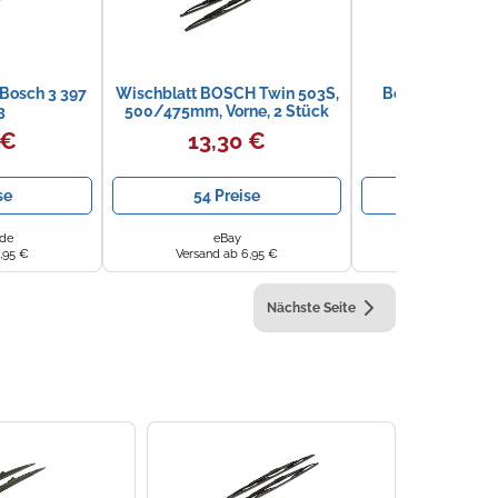
 Bosch 3 397
Wischblatt BOSCH Twin 503S,
Bosch TWIN Spo
3
500/475mm, Vorne, 2 Stück
(3397118
 €
13,30 €
18,90
se
54 Preise
3 Preis
.de
eBay
autoscheibenwis
,95 €
Versand ab 6,95 €
Versand ab 5
Nächste Seite