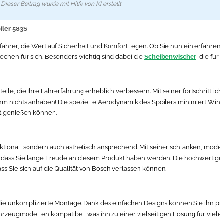
Dieser Beitrag wurde mit Hilfe von KI erstellt
iler 583S
ofahrer, die Wert auf Sicherheit und Komfort legen. Ob Sie nun ein erfahr
rechen für sich. Besonders wichtig sind dabei die
Scheibenwischer
, die fü
teile, die Ihre Fahrerfahrung erheblich verbessern. Mit seiner fortschrit
 nichts anhaben! Die spezielle Aerodynamik des Spoilers minimiert Wind
rt genießen können.
unktional, sondern auch ästhetisch ansprechend. Mit seiner schlanken, mod
t, dass Sie lange Freude an diesem Produkt haben werden. Die hochwertige
 Sie sich auf die Qualität von Bosch verlassen können.
 die unkomplizierte Montage. Dank des einfachen Designs können Sie ihn p
 Fahrzeugmodellen kompatibel, was ihn zu einer vielseitigen Lösung für vie