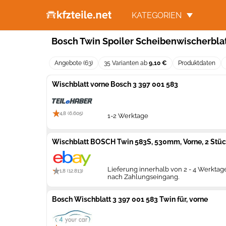
KATEGORIEN
Bosch Twin Spoiler Scheibenwischerbla
Angebote (63)
35 Varianten ab
9,10 €
Produktdaten
Wischblatt vorne Bosch 3 397 001 583
4,8 (6.605)
1-2 Werktage
Wischblatt BOSCH Twin 583S, 530mm, Vorne, 2 Stü
Lieferung innerhalb von 2 - 4 Werktag
1,8 (12.813)
nach Zahlungseingang.
Bosch Wischblatt 3 397 001 583 Twin für, vorne