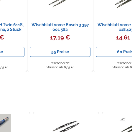
 Twin 611S,
Wischblatt vorne Bosch 3 397
Wischblatt vorne
e, 2 Stück
001 582
118 42
 €
17,19 €
14,61
se
55 Preise
60 Prei
teilehaber.de
teilehaber
,95 €
Versand ab 6,95 €
Versand ab 6