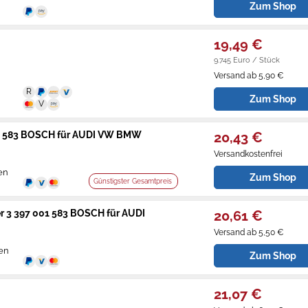
Zum Shop
19,49 €
9.745 Euro / Stück
Versand ab 5,90 €
Zum Shop
001 583 BOSCH für AUDI VW BMW
20,43 €
Versandkostenfrei
en
Zum Shop
Günstigster Gesamtpreis
er 3 397 001 583 BOSCH für AUDI
20,61 €
Versand ab 5,50 €
gen
Zum Shop
21,07 €