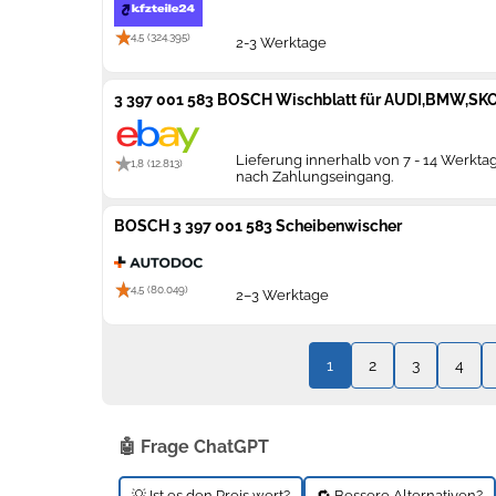
4,5 (324.395)
2-3 Werktage
3 397 001 583 BOSCH Wischblatt für AUDI,BMW,S
Lieferung innerhalb von 7 - 14 Werkta
1,8 (12.813)
nach Zahlungseingang.
BOSCH 3 397 001 583 Scheibenwischer
4,5 (80.049)
2–3 Werktage
1
2
3
4
🤖 Frage ChatGPT
💡 Ist es den Preis wert?
🔁 Bessere Alternativen?