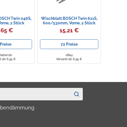
OSCH Twin 046S,
Wischblatt BOSCH Twin 611S,
rne, 2 Stück
600/530mm, Vorne, 2 Stück
,65 €
15,21 €
Preise
72 Preise
ehaber.de
eBay
d ab 6,95 €
Versand ab 6,95 €
haubendämmung