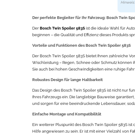
Hinweis: 
Der perfekte Begleiter für Ihr Fahrzeug: Bosch Twin Spo
Der
Bosch Twin Spoiler 583S
ist die ideale Wahl für Aut
beginnen – die Qualität und Effizienz dieses Produkts sp
Vorteile und Funktionen des Bosch Twin Spoiler 583S
Der Bosch Twin Spoiler 583S bietet Ihnen zahlreiche Vor
Wischleistung – Regen, Schnee oder Schmutz können ihm
Sie auch bei hohen Geschwindigkeiten eine ruhige Fah
Robustes Design für lange Haltbarkeit
Das Design des Bosch Twin Spoiler 583S ist nicht nur f
Ihres Fahrzeugs ein. Die langlebige Bauweise garantier
und sorgen für eine beeindruckende Lebensdauer, sodass
Einfache Montage und Kompatibilität
Ein weiterer Pluspunkt des Bosch Twin Spoiler 583S ist
Hilfe angewiesen zu sein. Er ist mit einer Vielzahl von