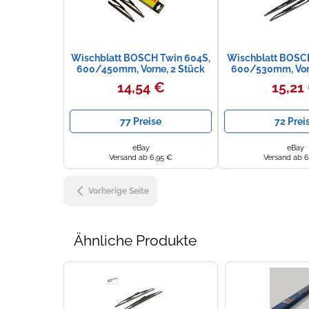
Wischblatt BOSCH Twin 604S,
Wischblatt BOSCH
600/450mm, Vorne, 2 Stück
600/530mm, Vorn
14,54 €
15,21
77 Preise
72 Prei
eBay
eBay
Versand ab 6,95 €
Versand ab 6
Vorherige Seite
Ähnliche Produkte