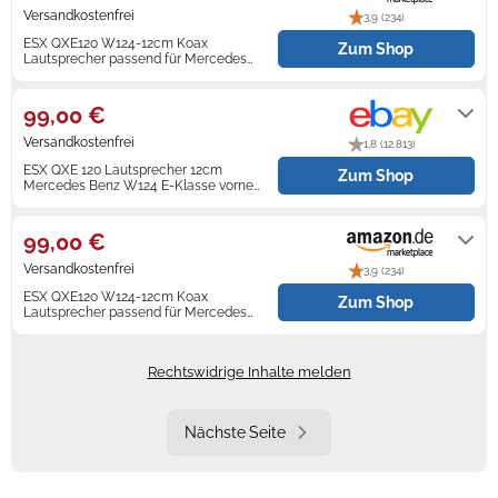
Versandkostenfrei
3,9 (234)
ESX QXE120 W124-12cm Koax
Zum Shop
Lautsprecher passend für Mercedes
Benz W124
Auf Lager
99,00 €
Versandkostenfrei
1,8 (12.813)
ESX QXE 120 Lautsprecher 12cm
Zum Shop
Mercedes Benz W124 E-Klasse vorne
Armaturenbrett
Lieferung innerhalb von 2 - 3
Werktagen nach Zahlungseingang.
99,00 €
Versandkostenfrei
3,9 (234)
ESX QXE120 W124-12cm Koax
Zum Shop
Lautsprecher passend für Mercedes
Benz W124
Auf Lager
Rechtswidrige Inhalte melden
Nächste Seite