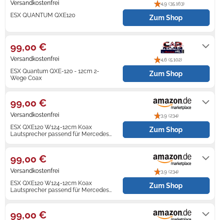
Versandkostenfrei
4,9 (35.163)
ESX QUANTUM QXE120
Zum Shop
Zündkerzen
Navi Taschen
Winterreifen
sofort versandfertig, Lieferfrist 1-2
Tage
Ölfilter
Navi-Zubehör
99,00 €
Navigationsgeräte
Versandkostenfrei
4,6 (5.102)
ESX Quantum QXE-120 - 12cm 2-
Zum Shop
Navigationssoftware
Wege Coax
sofort lieferbar. Lieferzeit 1-2 Werktage
Powercaps
99,00 €
Versandkostenfrei
3,9 (234)
ESX QXE120 W124-12cm Koax
Zum Shop
Lautsprecher passend für Mercedes
Benz W124
Auf Lager
99,00 €
Versandkostenfrei
3,9 (234)
ESX QXE120 W124-12cm Koax
Zum Shop
Lautsprecher passend für Mercedes
Benz W124
Auf Lager
99,00 €