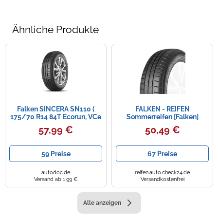
Ähnliche Produkte
Falken SINCERA SN110 (
FALKEN - REIFEN
175/70 R14 84T Ecorun, VCe
Sommerreifen [Falken]
BLK )
195/65R15 91H SINCERA
57,99 €
50,49 €
SN110 336752th
59 Preise
67 Preise
autodoc.de
reifen.auto.check24.de
Versand ab 1,99 €
Versandkostenfrei
Alle anzeigen