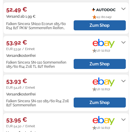
52,49 €
Zündkerzen
Navi Taschen
Winterreifen
Versand ab 1,99 €
4,5 (80.049)
Ölfilter
Navi-Zubehör
Falken Sincera SN110 Ecorun 185/60
Zum Shop
R14 82T PKW Sommerreifen Reifen
VOLKSWAGEN: Polo IV Schrägheck,
4-5 Werktage
Navigationsgeräte
Fox Schrägheck, GOLF 2, SKODA:
Fabia 2 Schrägheck
53,92 €
Navigationssoftware
EUR 53,92 / Einheit
1,8 (12.813)
Versandkostenfrei
Powercaps
Falken Sincera SN-110 Sommerreifen
Zum Shop
185/60 R14 Zoll TL 82T Reifen
Lieferung innerhalb von 5 - 6
Werktagen nach Zahlungseingang.
53,93 €
EUR 54,28 / Einheit
1,8 (12.813)
Versandkostenfrei
Falken Sincera SN-110 185/60 R14 Zoll
Zum Shop
82T Sommerreifen
Lieferung innerhalb von 4 - 5
Werktagen nach Zahlungseingang.
53,95 €
EUR 54,30 / Einheit
1,8 (12.813)