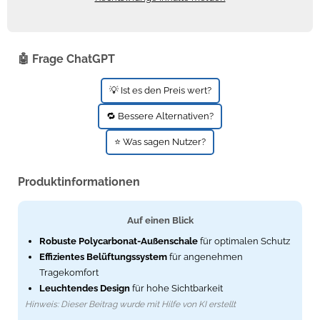
Zündkerzen
Navi Taschen
Winterreifen
Ölfilter
Navi-Zubehör
🤖 Frage ChatGPT
Navigationsgeräte
💡 Ist es den Preis wert?
Navigationssoftware
🔁 Bessere Alternativen?
Powercaps
⭐ Was sagen Nutzer?
Produktinformationen
Auf einen Blick
Robuste Polycarbonat-Außenschale
für optimalen Schutz
Effizientes Belüftungssystem
für angenehmen
Tragekomfort
Leuchtendes Design
für hohe Sichtbarkeit
Hinweis: Dieser Beitrag wurde mit Hilfe von KI erstellt