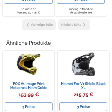
fc-moto.de
maciag-offroad.de
Versand ab 4,99 €
Versandkostenfrei
Vorherige Seite
Nächste Seite
Ähnliche Produkte
FOX V1 Image Print
Helmet Fox V1 Shield Black
Motocross Helm Größe
XL
153,99 €
215,75 €
3 Preise
3 Preise