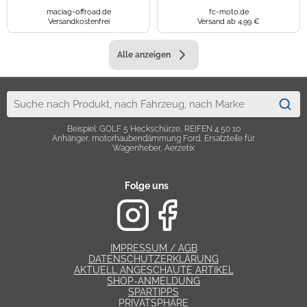
maciag-offroad.de
fc-moto.de
Versandkostenfrei
Versand ab 4,99 €
Alle anzeigen
Beispiel: GOLF 5 Heckschürze, REIFEN 4 50 10
Anhänger, motorhaubendämmung Ford, Ersatzteile für
Wagenheber, Aerzetix
Folge uns
IMPRESSUM / AGB
DATENSCHUTZERKLÄRUNG
AKTUELL ANGESCHAUTE ARTIKEL
SHOP-ANMELDUNG
SPARTIPPS
PRIVATSPHÄRE