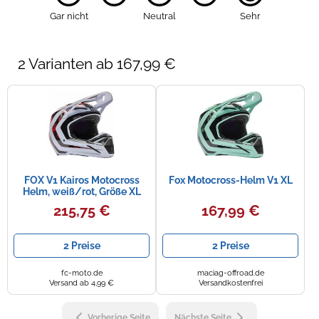
Gar nicht
Neutral
Sehr
2 Varianten ab 167,99 €
FOX V1 Kairos Motocross
Fox Motocross-Helm V1 XL
Helm, weiß/rot, Größe XL
(61/62)
215,75 €
167,99 €
2 Preise
2 Preise
fc-moto.de
maciag-offroad.de
Versand ab 4,99 €
Versandkostenfrei
Vorherige Seite
Nächste Seite