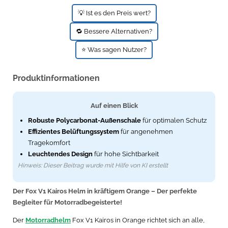
💡 Ist es den Preis wert?
Zündkerzen
Navi Taschen
Winterreifen
🔁 Bessere Alternativen?
Ölfilter
Navi-Zubehör
⭐ Was sagen Nutzer?
Navigationsgeräte
Produktinformationen
Navigationssoftware
Powercaps
Auf einen Blick
Robuste Polycarbonat-Außenschale
für optimalen Schutz
Effizientes Belüftungssystem
für angenehmen
Tragekomfort
Leuchtendes Design
für hohe Sichtbarkeit
Hinweis: Dieser Beitrag wurde mit Hilfe von KI erstellt
Der Fox V1 Kairos Helm in kräftigem Orange – Der perfekte
Begleiter für Motorradbegeisterte!
Der
Motorradhelm
Fox V1 Kairos in Orange richtet sich an alle,