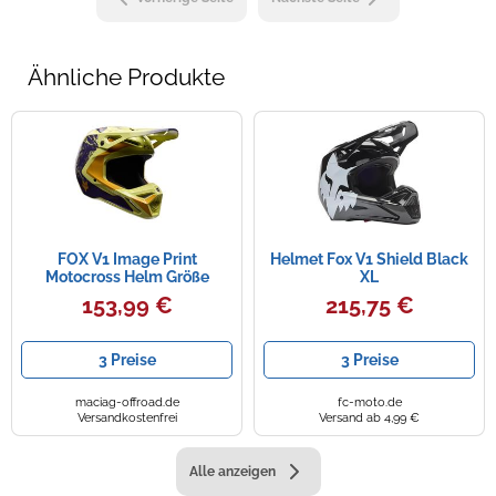
Ähnliche Produkte
FOX V1 Image Print
Helmet Fox V1 Shield Black
Motocross Helm Größe
XL
153,99 €
215,75 €
3 Preise
3 Preise
maciag-offroad.de
fc-moto.de
Versandkostenfrei
Versand ab 4,99 €
Alle anzeigen